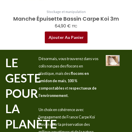
Stockage et manipulation
Manche Épuisette Bassin Carpe Koi 3m
64,90
€
TTC
Ajouter Au Panier
LE
Désormais, vous trouverez dans vos
colis non pas des flocons en
GESTE
plastique, mais des
flocons en
amidon de maïs
,
100 %
compostables
et
respectueux de
POUR
l’environnement
.
LA
Un choix en cohérence avec
l’engagement de France Carpe Koï
PLANÈTE
Bassin pour la préservation des
milieux aquatiques et de la nature