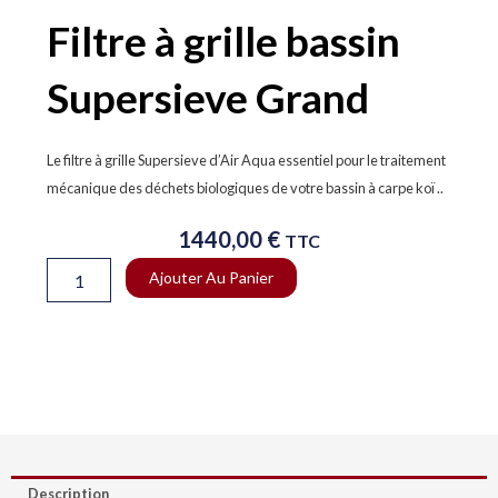
Filtre à grille bassin
Supersieve Grand
Le filtre à grille Supersieve d’Air Aqua essentiel pour le traitement
mécanique des déchets biologiques de votre bassin à carpe koï ..
1440,00
€
TTC
quantité
Ajouter Au Panier
de
Filtre
à
grille
bassin
Supersieve
Grand
Description