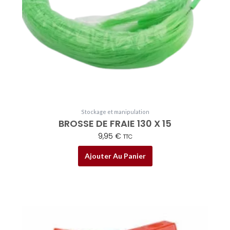
Stockage et manipulation
BROSSE DE FRAIE 130 X 15
9,95
€
TTC
Ajouter Au Panier
Plage
Ce
de
produit