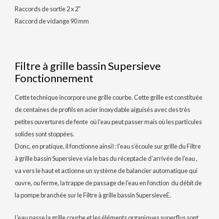
Raccords de sortie 2 x 2″
Raccord de vidange 90 mm
Filtre à grille bassin Supersieve
Fonctionnement
Cette technique incorpore une grille courbe.
Cette grille est constituée
de centaines de profils en acier inoxydable aiguisés avec des très
petites ouvertures de fente où l’eau peut passer mais où les particules
solides sont stoppées.
Donc,
en pratique, il fonctionne ainsiI : l’eau s’écoule sur grille du Filtre
à grille bassin Supersieve via le bas du réceptacle d’arrivée de l’eau ,
va vers le haut et actionne un système de balancier automatique qui
ouvre, ou ferme, la trappe de passage de l’eau en fonction du débit de
la pompe branchée sur le Filtre à grille bassin SupersieveE.
L’eau passe la grille courbe et les éléments organiques superflus sont