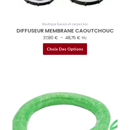
Les
options
peuvent
Boutique bassin et carpes koï
être
DIFFUSEUR MEMBRANE CAOUTCHOUC
choisies
37,80
€
–
48,75
€
TTC
sur
la
Choix Des Options
page
du
produit