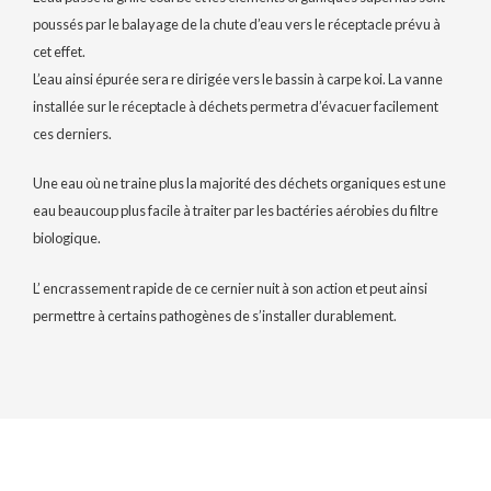
poussés par le balayage de la chute d’eau vers le réceptacle prévu à
cet effet.
L’eau ainsi épurée sera re dirigée vers le bassin à carpe koi. La vanne
installée sur le réceptacle à déchets permetra d’évacuer facilement
ces derniers.
Une eau où ne traine plus la majorité des déchets organiques est une
eau beaucoup plus facile à traiter par les bactéries aérobies du filtre
biologique.
L’ encrassement rapide de ce cernier nuit à son action et peut ainsi
permettre à certains pathogènes de s’installer durablement.