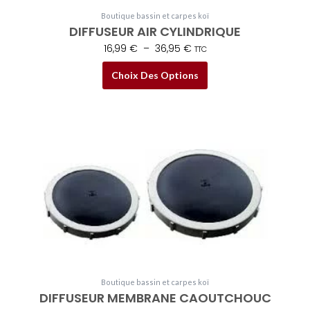
sur
Boutique bassin et carpes koï
la
DIFFUSEUR AIR CYLINDRIQUE
page
16,99
€
–
36,95
€
TTC
du
produit
Choix Des Options
Plage
Ce
de
produit
prix :
a
37,80 €
plusieurs
à
variations.
48,75 €
Les
options
peuvent
Boutique bassin et carpes koï
être
DIFFUSEUR MEMBRANE CAOUTCHOUC
choisies