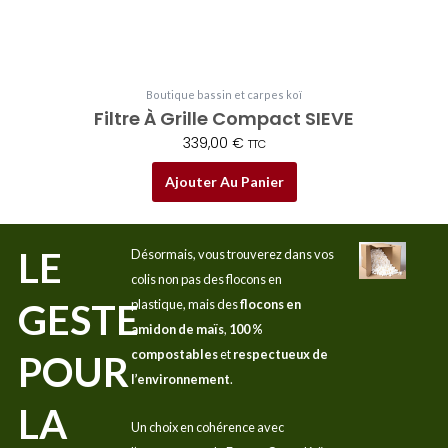
Boutique bassin et carpes koï
Filtre À Grille Compact SIEVE
339,00
€
TTC
Ajouter Au Panier
LE
Désormais, vous trouverez dans vos
colis non pas des flocons en
GESTE
plastique, mais des
flocons en
amidon de maïs
,
100 %
compostables
et
respectueux de
POUR
l’environnement
.
LA
Un choix en cohérence avec