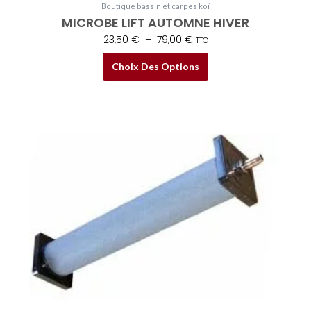
Boutique bassin et carpes koï
MICROBE LIFT AUTOMNE HIVER
23,50
€
–
79,00
€
TTC
Choix Des Options
Plage
Ce
de
produit
prix :
a
16,99 €
plusieurs
à
variations.
36,95 €
Les
options
peuvent
être
choisies