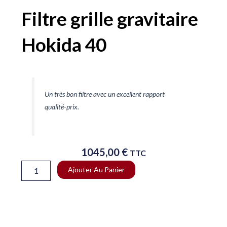
Filtre grille gravitaire
Hokida 40
Un très bon filtre avec un excellent rapport
qualité-prix.
1045,00
€
TTC
quantité
Ajouter Au Panier
de
Filtre
grille
gravitaire
Hokida
40