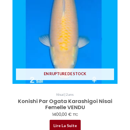
EN RUPTURE DE STOCK
Nisai | 2 ans
Konishi Par Ogata Karashigoi Nisai
Femelle VENDU
1400,00
€
TTC
Lire La Suite