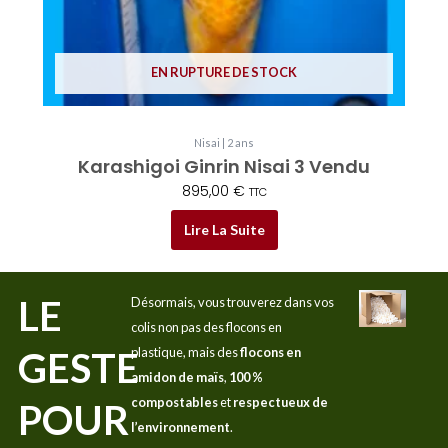
EN RUPTURE DE STOCK
Nisai | 2 ans
Karashigoi Ginrin Nisai 3 Vendu
895,00
€
TTC
Lire La Suite
LE
Désormais, vous trouverez dans vos
colis non pas des flocons en
GESTE
plastique, mais des
flocons en
amidon de maïs
,
100 %
compostables
et
respectueux de
POUR
l’environnement
.