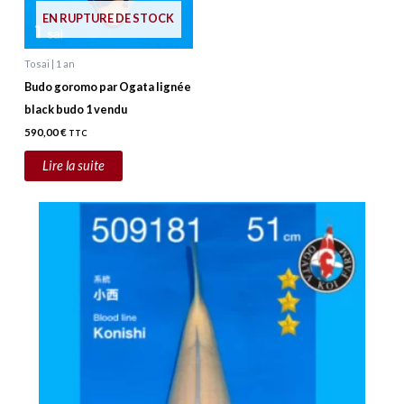
EN RUPTURE DE STOCK
Tosai | 1 an
Budo goromo par Ogata lignée
black budo 1 vendu
590,00
€
TTC
Lire la suite