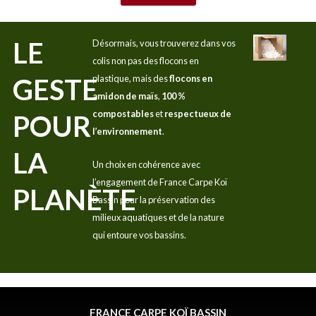
LE
Désormais, vous trouverez dans vos
colis non pas des flocons en
GESTE
plastique, mais des
flocons en
amidon de maïs
,
100 %
compostables
et
respectueux de
POUR
l’environnement
.
LA
Un choix en cohérence avec
l’engagement de France Carpe Koï
PLANÈTE
Bassin pour la préservation des
milieux aquatiques et de la nature
qui entoure vos bassins.
FRANCE CARPE KOÏ BASSIN