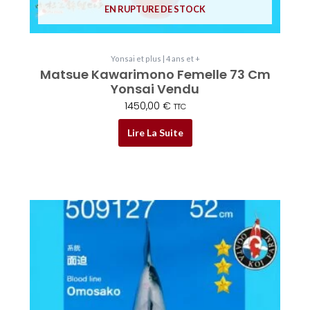
EN RUPTURE DE STOCK
Yonsai et plus | 4 ans et +
Matsue Kawarimono Femelle 73 Cm
Yonsai Vendu
1450,00
€
TTC
Lire La Suite