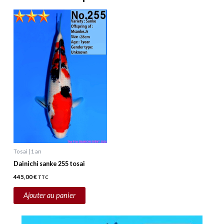
Tosai | 1 an
Dainichi sanke 255 tosai
445,00
€
TTC
Ajouter au panier