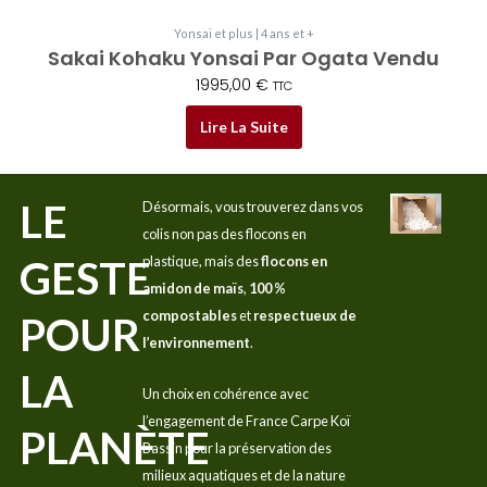
Yonsai et plus | 4 ans et +
Sakai Kohaku Yonsai Par Ogata Vendu
1995,00
€
TTC
Lire La Suite
LE
Désormais, vous trouverez dans vos
colis non pas des flocons en
GESTE
plastique, mais des
flocons en
amidon de maïs
,
100 %
compostables
et
respectueux de
POUR
l’environnement
.
LA
Un choix en cohérence avec
l’engagement de France Carpe Koï
PLANÈTE
Bassin pour la préservation des
milieux aquatiques et de la nature