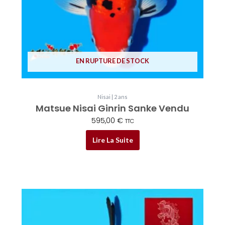
EN RUPTURE DE STOCK
Nisai | 2 ans
Matsue Nisai Ginrin Sanke Vendu
595,00
€
TTC
Lire La Suite