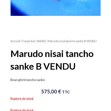
Accueil
/
Carpe koï
/
SANKE
/ Marudo nisai tancho sanke B VENDU
Marudo nisai tancho
sanke B VENDU
Bean ginrin tancho sanke
575,00
€
TTC
Rupture de stock
Rupture de stock