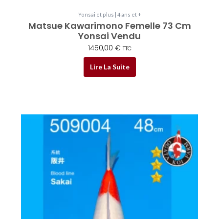
Yonsai et plus | 4 ans et +
Matsue Kawarimono Femelle 73 Cm
Yonsai Vendu
1450,00
€
TTC
Lire La Suite