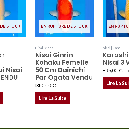
 DE STOCK
EN RUPTURE DE STOCK
EN RUPTU
Nisai | 2 ans
Nisai | 2 ans
ar
Nisai Ginrin
Karashi
Kohaku Femelle
Nisai 3
i Nisai
50 Cm Dainichi
895,00
€
TT
VENDU
Par Ogata Vendu
Lire La Su
1350,00
€
TTC
Lire La Suite