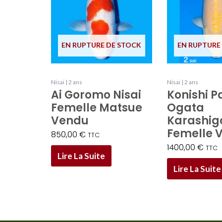
EN RUPTURE DE STOCK
EN RUPTURE
Nisai | 2 ans
Nisai | 2 ans
Ai Goromo Nisai
Konishi P
Femelle Matsue
Ogata
Vendu
Karashigo
Femelle 
850,00
€
TTC
1400,00
€
TTC
Lire La Suite
Lire La Suite