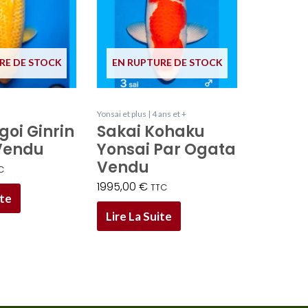
RE DE STOCK
EN RUPTURE DE STOCK
Yonsai et plus | 4 ans et +
goi Ginrin
Sakai Kohaku
 Vendu
Yonsai Par Ogata
Vendu
C
1995,00
€
TTC
ite
Lire La Suite