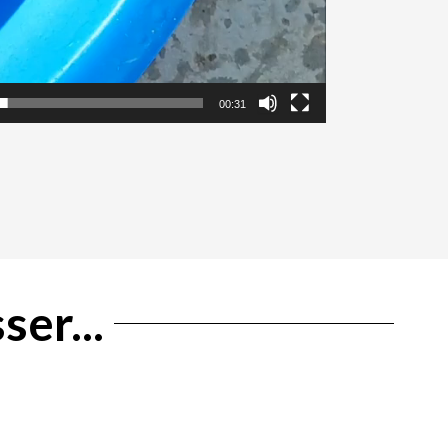
00:31
ser...