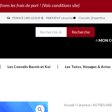
s les frais de port ! (Vois conditions site)
FRANCE | BELGIQUE
PAIEMENT sécurisé
Conseils | Expertise
N
Recherche
Recherche
pour :
MON 
Les Conseils Bassin et Koï
Les Tutos, Voyages & Actus
Accueil
/
Carpe koï
/
AUTRES VAR