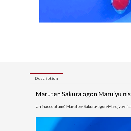
Description
Maruten Sakura ogon Marujyu nis
Un inaccoutumé Maruten-Sakura-ogon-Marujyu-nisai- d
Lecteur
vidéo