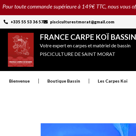
Aller
Pour toute commande supérieure à 149€ TTC, nous vous offron
au
contenu
+335 55 53 36 57
pisciculturestmorat@gmail.com
FRANCE CARPE KOÏ BASSI
Votre expert en carpes et matériel de bassin
PISCICULTURE DE SAINT MORAT
Bienvenue
Boutique Bassin
Les Carpes Koï