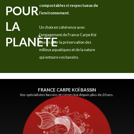
compostables
et
respectueux de
POUR
l’environnement
.
LA
Un choix en cohérence avec
l’engagement de France Carpe Koï
PLANÈTE
Bassin pour la préservation des
milieux aquatiques et de la nature
qui entoure vos bassins.
FRANCE CARPE KOÏ BASSIN
Vos spécialistes bassins et carpes koï depuis plus de 20 ans.