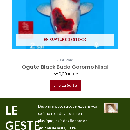
EN RUPTURE DE STOCK
Nisai | 2 ans
Ogata Black Budo Goromo Nisai
1550,00
€
TTC
Lire La Suite
LE
Désormais, vous trouverez dans vos
colis non pas des flocons en
GESTE
plastique, mais des
flocons en
amidon de maïs
,
100 %