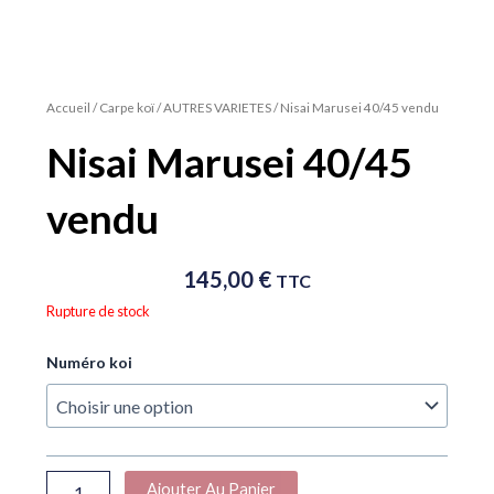
Accueil
/
Carpe koï
/
AUTRES VARIETES
/ Nisai Marusei 40/45 vendu
Nisai Marusei 40/45
vendu
145,00
€
TTC
Rupture de stock
quantité
Numéro koi
de
Nisai
Marusei
40/45
vendu
Ajouter Au Panier