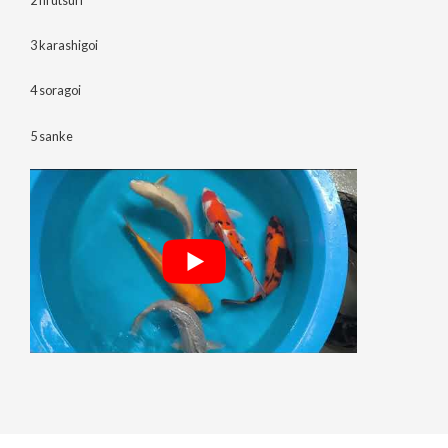
3 karashigoi
4 soragoi
5 sanke