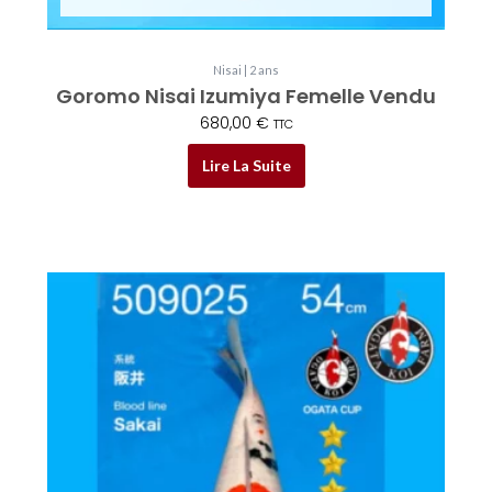
Nisai | 2 ans
Goromo Nisai Izumiya Femelle Vendu
680,00
€
TTC
Lire La Suite