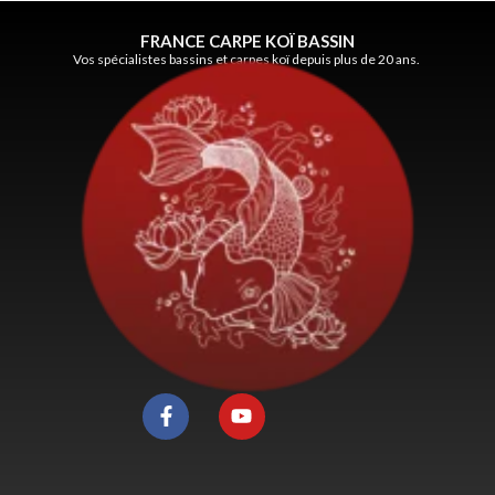
FRANCE CARPE KOÏ BASSIN
Vos spécialistes bassins et carpes koï depuis plus de 20 ans.
F
Y
a
o
c
u
e
t
b
u