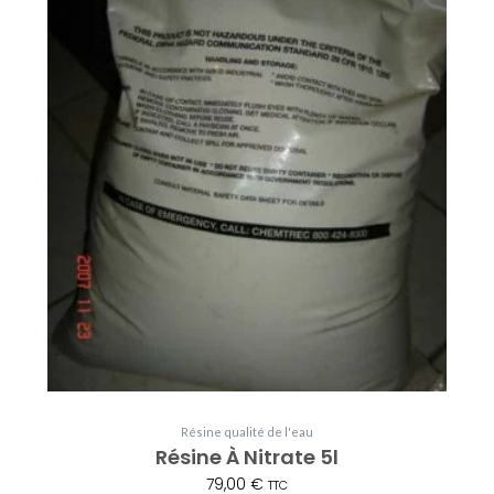
Résine qualité de l'eau
Résine À Nitrate 5l
79,00
€
TTC