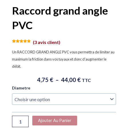
Raccord grand angle
PVC
(
3
avis client)
Noté
3
4.67
sur 5
Un RACCORD GRAND ANGLE PVC vous permettra de limiter au
basé sur
notations
maximum la friction dans vos tuyaux et donc d’augmenter le
client
débit.
Plage
4,75
€
–
44,00
€
TTC
De
quantité
Diametre
Prix :
de
4,75 €
Raccord
À
grand
angle
44,00 €
PVC
Ajouter Au Panier