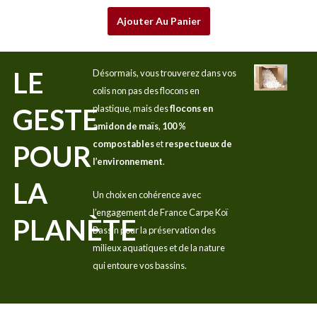
Ajouter Au Panier
LE
Désormais, vous trouverez dans vos
colis non pas des flocons en
GESTE
plastique, mais des
flocons en
amidon de maïs
,
100 %
compostables
et
respectueux de
POUR
l’environnement
.
LA
Un choix en cohérence avec
l’engagement de France Carpe Koï
PLANÈTE
Bassin pour la préservation des
milieux aquatiques et de la nature
qui entoure vos bassins.