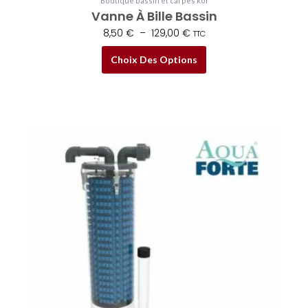
Boutique bassin et carpes koï
Vanne À Bille Bassin
8,50
€
–
129,00
€
TTC
Choix Des Options