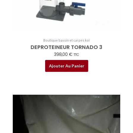
Boutique bassin et carpes koï
DEPROTEINEUR TORNADO 3
398,00
€
TTC
Ajouter Au Panier