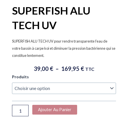
SUPERFISH ALU
TECH UV
SUPERFISH ALU TECH UV pour rendre transparente l’eau de
votre bassin à carpe koi et diminuer la pression bactérienne qui se
constitue lentement.
Plage
39,00
€
–
169,95
€
TTC
De
quantité
Produits
Prix :
de
39,00 €
SUPERFISH
À
ALU
TECH
169,95 €
UV
Ajouter Au Panier