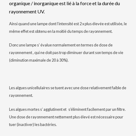
organique / inorganique est lié à la force et la durée du
rayonnement UV.
Ainsi quand une lampe dont l’intensité est 2 x plus élevée est utilisée, le
même effet est obtenu en la moitié du temps de rayonnement.
Donc une lampe s’ évalue normalement en termes de dose de
rayonnement , qui ne doit pas trop diminuer durant son temps de vie
(diminution maximale de 20 à 30%).
Les algues unicellulaires se tuent avec une dose relativement faible de
rayonnement.
Les algues mortes s’ agglutinent et s’éliminent facilement par un filtre.
Une dose de rayonnement nettement plus élevé est nécessaire pour
tuer (inactiver) les bactéries.