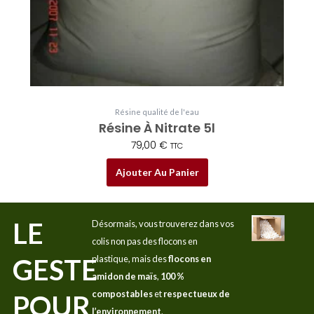
Résine qualité de l'eau
Résine À Nitrate 5l
79,00
€
TTC
Ajouter Au Panier
LE
Désormais, vous trouverez dans vos
colis non pas des flocons en
GESTE
plastique, mais des
flocons en
amidon de maïs
,
100 %
compostables
et
respectueux de
POUR
l’environnement
.