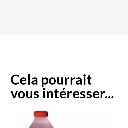
Cela pourrait
vous intéresser...
Plage
Ce
de
produit
prix :
a