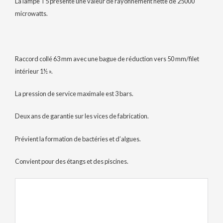
La lampe T5 présente une valeur de rayonnement nette de 25000
microwatts.
Raccord collé 63 mm avec une bague de réduction vers 50 mm/filet
intérieur 1½ ».
La pression de service maximale est 3 bars.
Deux ans de garantie sur les vices de fabrication.
Prévient la formation de bactéries et d’algues.
Convient pour des étangs et des piscines.