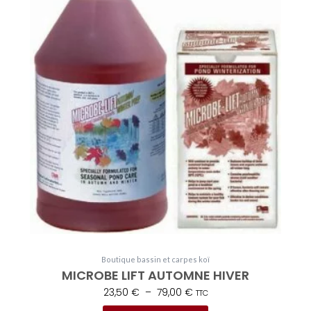
23,50 €
plusieurs
à
variations.
79,00 €
Les
options
peuvent
être
choisies
sur
la
page
du
produit
Boutique bassin et carpes koï
MICROBE LIFT AUTOMNE HIVER
23,50
€
–
79,00
€
TTC