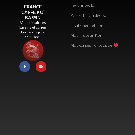
Les carpes koï
FRANCE
CARPE KOÏ
Alimentation des Koï
BASSIN
Vos spécialistes
Traitement et soins
bassins et carpes
koï depuis plus
Nourrisseur Koï
de 20 ans.
Nos carpes koï coup de
F
Y
a
o
c
u
e
t
b
u
o
b
o
e
k
-
f