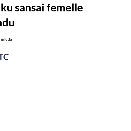
ku sansai femelle
ndu
Shinoda
TC