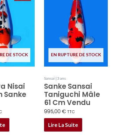
RE DE STOCK
EN RUPTURE DE STOCK
Sansai | 3 ans
a Nisai
Sanke Sansai
n Sanke
Taniguchi Mâle
61 Cm Vendu
995,00
€
C
TTC
ite
Lire La Suite