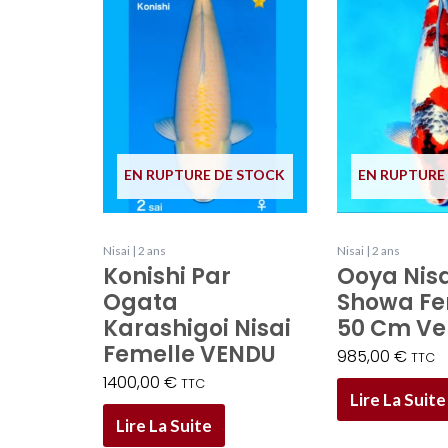
EN RUPTURE DE STOCK
EN RUPTURE
Nisai | 2 ans
Nisai | 2 ans
Konishi Par
Ooya Nisa
Ogata
Showa Fe
Karashigoi Nisai
50 Cm V
Femelle VENDU
985,00
€
TTC
1400,00
€
TTC
Lire La Suite
Lire La Suite