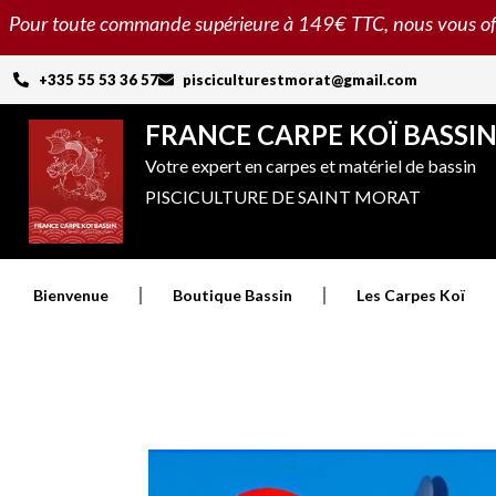
Aller
Pour toute commande supérieure à 149€ TTC, nous vous offron
au
contenu
+335 55 53 36 57
pisciculturestmorat@gmail.com
FRANCE CARPE KOÏ BASSI
Votre expert en carpes et matériel de bassin
PISCICULTURE DE SAINT MORAT
Bienvenue
Boutique Bassin
Les Carpes Koï