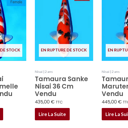
 DE STOCK
EN RUPTURE DE STOCK
EN RUPTU
Nisai | 2 ans
Nisai | 2 ans
i
Tamaura Sanke
Tamaur
melle
Nisai 36 Cm
Marute
endu
Vendu
Vendu
435,00
€
445,00
€
TTC
TT
Lire La Suite
Lire La Su