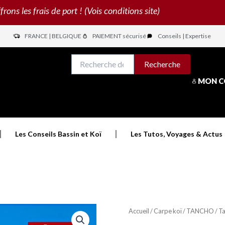
s les frais de port ! (Vois conditions site)
FRANCE | BELGIQUE
PAIEMENT sécurisé
Conseils | Expertise
N
Recherche
Recherche
pour :
MON 
Les Conseils Bassin et Koï
Les Tutos, Voyages & Actus
Accueil
/
Carpe koï
/
TANCHO
/ T