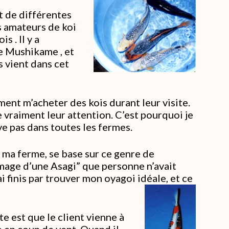
nt de différentes
es amateurs de koi
s . Il y a
e Mushikame , et
 vient dans cet
ment m’acheter des kois durant leur visite.
e vraiment leur attention. C’est pourquoi je
ve pas dans toutes les fermes.
e ma ferme, se base sur ce genre de
image d’une Asagi” que personne n’avait
’ai finis par trouver mon oyagoi idéale, et ce
te est que le client vienne à
e en coup de vent. Quand il