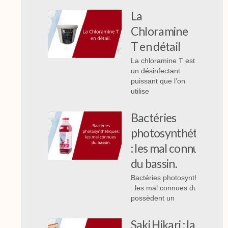
La
Chloramine
T en détail
La chloramine T est
un désinfectant
puissant que l’on
utilise
Bactéries
photosynthétiques
: les mal connues
du bassin.
Bactéries photosynthétiques
: les mal connues du bassin,
possèdent un
Saki Hikari : la