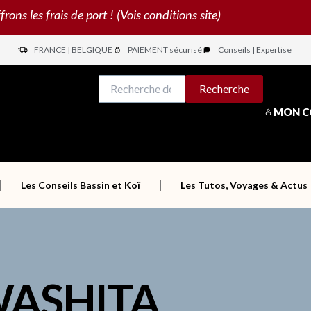
s les frais de port ! (Vois conditions site)
FRANCE | BELGIQUE
PAIEMENT sécurisé
Conseils | Expertise
N
Recherche
Recherche
pour :
MON 
Les Conseils Bassin et Koï
Les Tutos, Voyages & Actus
WASHITA