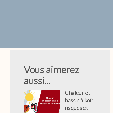
Vous aimerez
aussi...
Chaleur et
bassin à koï :
risques et