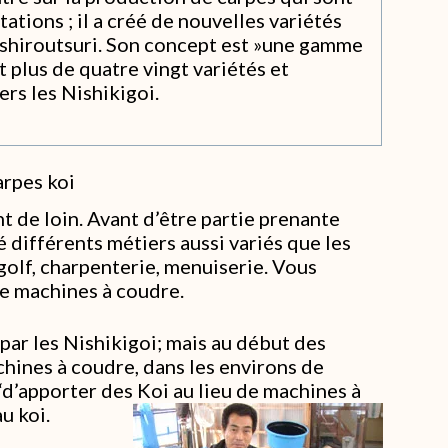
ations ; il a créé de nouvelles variétés
in shiroutsuri. Son concept est »une gamme
t plus de quatre vingt variétés et
rs les Nishikigoi.
arpes koi
t de loin. Avant d’être partie prenante
cé différents métiers aussi variés que les
 golf, charpenterie, menuiserie. Vous
de machines à coudre.
 par les Nishikigoi; mais au début des
chines à coudre, dans les environs de
“d’apporter des Koi au lieu de machines à
au koi.