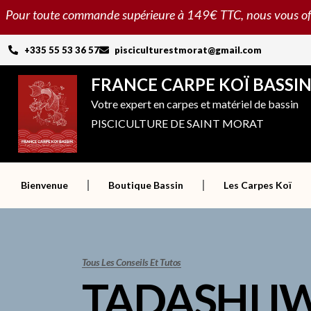
Aller
Pour toute commande supérieure à 149€ TTC, nous vous offron
au
contenu
+335 55 53 36 57
pisciculturestmorat@gmail.com
FRANCE CARPE KOÏ BASSI
Votre expert en carpes et matériel de bassin
PISCICULTURE DE SAINT MORAT
Bienvenue
Boutique Bassin
Les Carpes Koï
Tous Les Conseils Et Tutos
TADASHI I