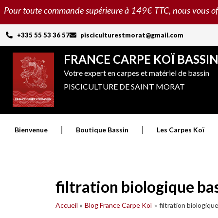
Aller
Pour toute commande supérieure à 149€ TTC, nous vous offron
au
contenu
+335 55 53 36 57
pisciculturestmorat@gmail.com
FRANCE CARPE KOÏ BASSI
Votre expert en carpes et matériel de bassin
PISCICULTURE DE SAINT MORAT
Bienvenue
Boutique Bassin
Les Carpes Koï
filtration biologique ba
Accueil
Blog France Carpe Koï
filtration biologiqu