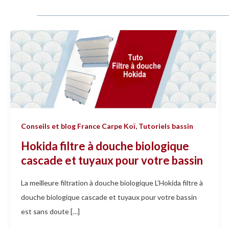
Hokida
filtre
à
douche
biologique
cascade
et
Conseils et blog France Carpe Koï
,
Tutoriels bassin
tuyaux
Hokida filtre à douche biologique
pour
cascade et tuyaux pour votre bassin
votre
bassin
La meilleure filtration à douche biologique L’Hokida filtre à
douche biologique cascade et tuyaux pour votre bassin
est sans doute […]