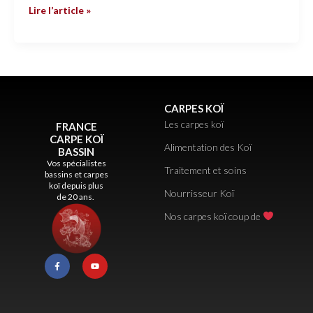
Lire l’article »
CARPES KOÏ
Les carpes koï
FRANCE
CARPE KOÏ
Alimentation des Koï
BASSIN
Vos spécialistes
Traitement et soins
bassins et carpes
koï depuis plus
Nourrisseur Koï
de 20 ans.
Nos carpes koï coup de
F
Y
a
o
c
u
e
t
b
u
o
b
o
e