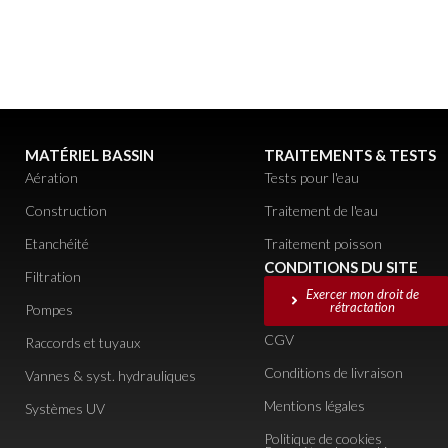
MATÉRIEL BASSIN
TRAITEMENTS & TESTS
Aération
Tests pour l'eau
Construction
Traitement de l'eau
Etanchéité
Traitement poisson
CONDITIONS DU SITE
Filtration
Exercer mon droit de
rétractation
Pompes
CGV
Raccords et tuyaux
Conditions de livraison
Vannes & syst. hydrauliques
Mentions légales
Systèmes UV
Politique de cookies