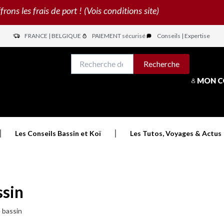
s les frais de port ! (Vois conditions site)
FRANCE | BELGIQUE
PAIEMENT sécurisé
Conseils | Expertise
N
Recherche
Recherche
pour :
MON 
Les Conseils Bassin et Koï
Les Tutos, Voyages & Actus
ssin
e bassin