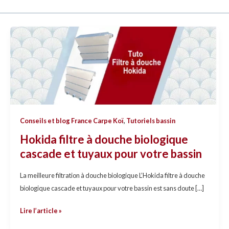
Hokida
filtre
à
douche
biologique
cascade
et
Conseils et blog France Carpe Koï
,
Tutoriels bassin
tuyaux
pour
Hokida filtre à douche biologique
votre
cascade et tuyaux pour votre bassin
bassin
La meilleure filtration à douche biologique L’Hokida filtre à douche
biologique cascade et tuyaux pour votre bassin est sans doute […]
Lire l’article »