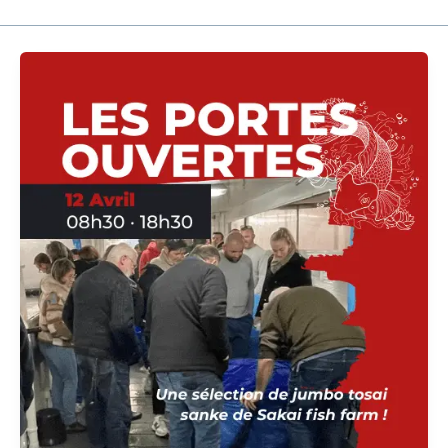
Les
Portes
Ouvertes
du
12
Avril
!