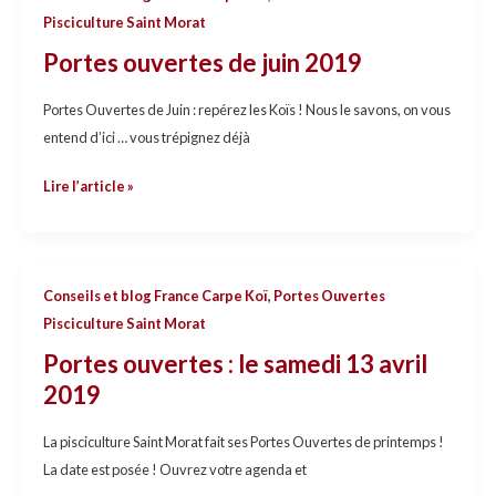
ouvertes
Pisciculture Saint Morat
de
Portes ouvertes de juin 2019
juin
2019
Portes Ouvertes de Juin : repérez les Koïs ! Nous le savons, on vous
entend d’ici … vous trépignez déjà
Lire l’article »
Portes
Conseils et blog France Carpe Koï
,
Portes Ouvertes
ouvertes
Pisciculture Saint Morat
:
Portes ouvertes : le samedi 13 avril
le
2019
samedi
13
La pisciculture Saint Morat fait ses Portes Ouvertes de printemps !
avril
La date est posée ! Ouvrez votre agenda et
2019