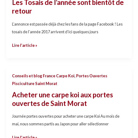
Les Tosais de l’année sont bientôt de
l’année
retour
sont
bientôt
L’annonce est passée déjà chez les fans de la page Facebook ! Les
de
tosais de l’année 2017 arrivent d’ici quelques jours
retour
Lire l’article »
Acheter
Conseils et blog France Carpe Koï
,
Portes Ouvertes
une
Pisciculture Saint Morat
carpe
Acheter une carpe koi aux portes
koi
ouvertes de Saint Morat
aux
portes
Journée portes ouvertes pour acheter une carpe Koi Au mois de
ouvertes
mai, nous sommes partis au Japon pour aller sélectionner
de
Saint
Lire l’article »