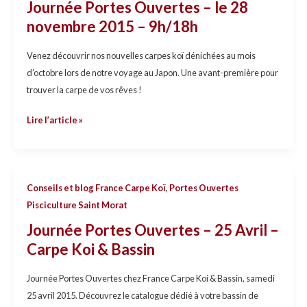
Journée Portes Ouvertes – le 28
–
novembre 2015 – 9h/18h
le
28
Venez découvrir nos nouvelles carpes koï dénichées au mois
novembre
d’octobre lors de notre voyage au Japon. Une avant-première pour
2015
trouver la carpe de vos rêves !
–
9h/18h
Lire l’article »
Journée
Conseils et blog France Carpe Koï
,
Portes Ouvertes
Portes
Pisciculture Saint Morat
Ouvertes
Journée Portes Ouvertes – 25 Avril –
–
Carpe Koi & Bassin
25
Avril
Journée Portes Ouvertes chez France Carpe Koi & Bassin, samedi
–
25 avril 2015. Découvrez le catalogue dédié à votre bassin de
Carpe