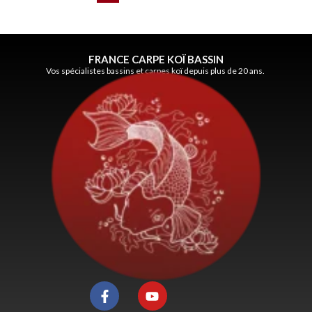
FRANCE CARPE KOÏ BASSIN
Vos spécialistes bassins et carpes koï depuis plus de 20 ans.
F
Y
a
o