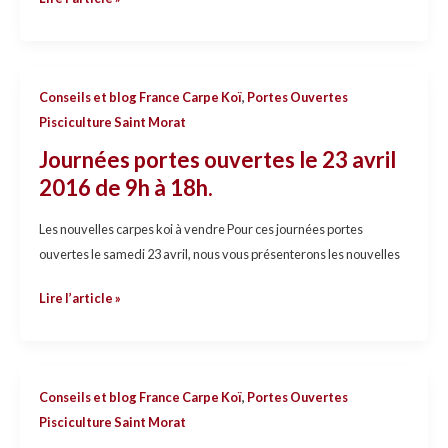
Morat
Journées
Conseils et blog France Carpe Koï
,
Portes Ouvertes
portes
Pisciculture Saint Morat
ouvertes
Journées portes ouvertes le 23 avril
le
2016 de 9h à 18h.
23
avril
Les nouvelles carpes koi à vendre Pour ces journées portes
2016
ouvertes le samedi 23 avril, nous vous présenterons les nouvelles
de
9h
Lire l’article »
à
18h.
Journée
Conseils et blog France Carpe Koï
,
Portes Ouvertes
Portes
Pisciculture Saint Morat
Ouvertes