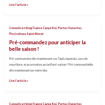
Lire l’article »
Pré-
Conseils et blog France Carpe Koï
,
Portes Ouvertes
commandez
Pisciculture Saint Morat
pour
Pré-commandez pour anticiper la
anticiper
belle saison !
la
belle
Pré-commandez dès maintenant vos Tapis Japonais, sacs de
saison
nourriture, et accessoires au tarif pré-saison ! Pré-commandable
!
dès maintenant sur notre site,
Lire l’article »
Portes
Conseils et blog France Carpe Koï
,
Portes Ouvertes