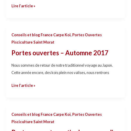
Lire l’article »
Portes
Conseils et blog France Carpe Koï
,
Portes Ouvertes
ouvertes
Pisciculture Saint Morat
–
Portes ouvertes – Automne 2017
Automne
2017
Nous sommes de retour de notre traditionnel voyage au Japon.
Cette année encore, des koïs plein nos valises, nous rentrons
Lire l’article »
Portes
Conseils et blog France Carpe Koï
,
Portes Ouvertes
ouvertes
Pisciculture Saint Morat
estivales