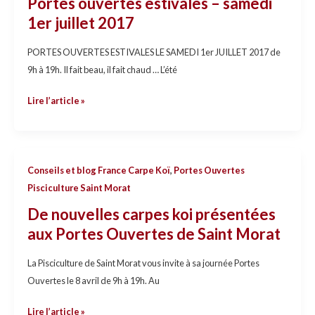
Portes ouvertes estivales – samedi
–
1er juillet 2017
samedi
1er
PORTES OUVERTES ESTIVALES LE SAMEDI 1er JUILLET 2017 de
juillet
9h à 19h. Il fait beau, il fait chaud … L’été
2017
Lire l’article »
De
Conseils et blog France Carpe Koï
,
Portes Ouvertes
nouvelles
Pisciculture Saint Morat
carpes
De nouvelles carpes koi présentées
koi
aux Portes Ouvertes de Saint Morat
présentées
aux
La Pisciculture de Saint Morat vous invite à sa journée Portes
Portes
Ouvertes le 8 avril de 9h à 19h. Au
Ouvertes
de
Lire l’article »