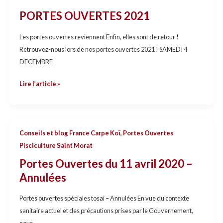
2021
PORTES OUVERTES 2021
Les portes ouvertes reviennent Enfin, elles sont de retour !
Retrouvez-nous lors de nos portes ouvertes 2021 ! SAMEDI 4
DECEMBRE
Lire l’article »
Portes
Conseils et blog France Carpe Koï
,
Portes Ouvertes
Ouvertes
Pisciculture Saint Morat
du
Portes Ouvertes du 11 avril 2020 –
11
Annulées
avril
2020
Portes ouvertes spéciales tosai – Annulées En vue du contexte
–
sanitaire actuel et des précautions prises par le Gouvernement,
Annulées