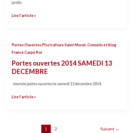
jardin.
Koi
&
Lire l’article »
Bassin
Portes
Portes Ouvertes Pisciculture Saint Morat
,
Conseils et blog
ouvertes
France Carpe Koï
2014
Portes ouvertes 2014 SAMEDI 13
SAMEDI
DECEMBRE
13
DECEMBRE
Journée portes ouvertes le samedi 13 décembre 2014.
Lire l’article »
1
2
Suivant
→