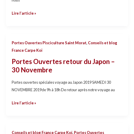
nous
Lire l’article »
Portes
Portes Ouvertes Pisciculture Saint Morat
,
Conseils et blog
Ouvertes
France Carpe Koï
retour
Portes Ouvertes retour du Japon –
du
30 Novembre
Japon
–
Portes ouvertes spéciales voyage au Japon 2019 SAMEDI 30
30
NOVEMBRE 2019de 9h à 18h De retour après notre voyage au
Novembre
Lire l’article »
Portes
Conseils et blog France Carpe Koï
,
Portes Ouvertes