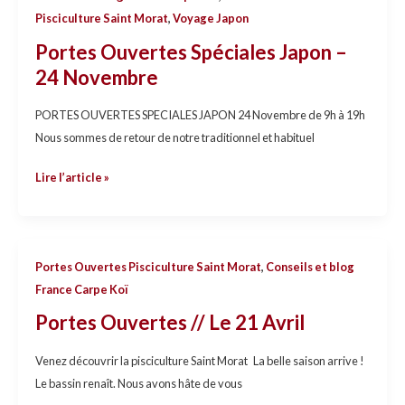
Ouvertes
Pisciculture Saint Morat
,
Voyage Japon
Spéciales
Portes Ouvertes Spéciales Japon –
Japon
24 Novembre
–
24
PORTES OUVERTES SPECIALES JAPON 24 Novembre de 9h à 19h
Novembre
Nous sommes de retour de notre traditionnel et habituel
Lire l’article »
Portes
Portes Ouvertes Pisciculture Saint Morat
,
Conseils et blog
Ouvertes
France Carpe Koï
//
Portes Ouvertes // Le 21 Avril
Le
21
Venez découvrir la pisciculture Saint Morat La belle saison arrive !
Avril
Le bassin renaît. Nous avons hâte de vous