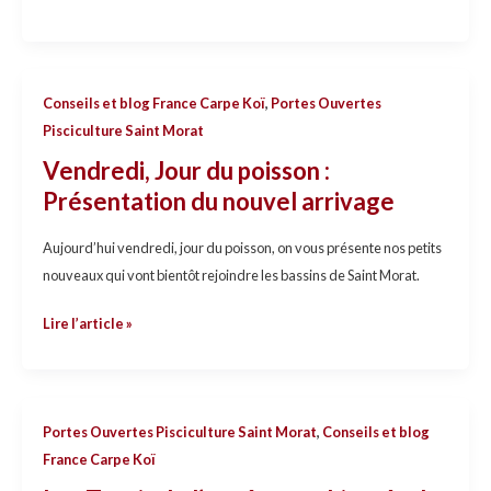
Saint
Morat
Vendredi,
Conseils et blog France Carpe Koï
,
Portes Ouvertes
Jour
Pisciculture Saint Morat
du
Vendredi, Jour du poisson :
poisson
Présentation du nouvel arrivage
:
Présentation
Aujourd’hui vendredi, jour du poisson, on vous présente nos petits
du
nouveaux qui vont bientôt rejoindre les bassins de Saint Morat.
nouvel
arrivage
Lire l’article »
Les
Portes Ouvertes Pisciculture Saint Morat
,
Conseils et blog
Tosais
France Carpe Koï
de