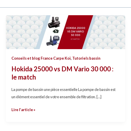
Hokida
25000
vs
DM
Vario
30
Conseils et blog France Carpe Koï
,
Tutoriels bassin
000
Hokida 25000 vs DM Vario 30 000 :
:
le match
le
match
La pompe de bassin une pièce essentielle La pompe de bassin est
un élément essentiel de votre ensemble de filtration. […]
Lire l’article »