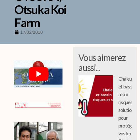
Otsuka Koi
Farm
17/02/2010
Vous aimerez
aussi...
Chaleur
et bassin
à koï :
risques et
solutions
pour
protéger
vos koi