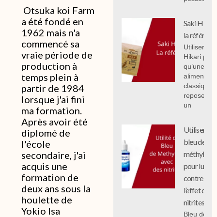
Otsuka koi Farm
a été fondé en
Saki Hikari 
1962 mais n'a
la référenc
commencé sa
Utiliser Sak
vraie période de
Hikari plut
production à
qu’une
temps plein à
alimentati
classique
partir de 1984
repose sur
lorsque j'ai fini
un
ma formation.
Après avoir été
Utiliser le
diplomé de
bleu de
l'école
méthylène
secondaire, j'ai
acquis une
pour lutter
formation de
contre
deux ans sous la
l’effet des
houlette de
nitrites
Yokio Isa
Bleu de