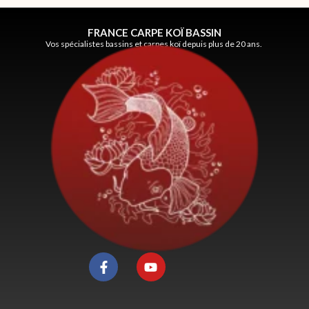
FRANCE CARPE KOÏ BASSIN
Vos spécialistes bassins et carpes koï depuis plus de 20 ans.
F
Y
a
o
c
u
e
t