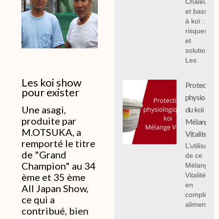
Chaleur
et bassin
à koï :
risques
et
solutions;
Les
Les koi show
Protection
pour exister
physiologi
Une asagi,
du koi -
produite par
Mélange
M.OTSUKA, a
Vitalité
remporté le titre
L’utilisation
de "Grand
de ce
Champion" au 34
Mélange
Vitalité 1 k
ème et 35 ème
en
All Japan Show,
compléme
ce qui a
alimentair
contribué, bien