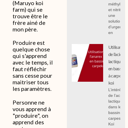
(Maruyo koi
méthylène
farm) qui se
et nitrites :
trouve être le
une
solution
frère ainé de
d’urgence
mon père.
en
Produire est
Utilisation
quelque chose
de l’acide
qui s'apprend
lactique
avec le temps, il
faut réfléchir
en bassin
sans cesse pour
à carpe
maitriser tous
koi
les paramètres.
L’intérêt
de l’acide
lactique
Personne ne
dans les
vous apprend à
bassins à
"produire", on
carpes
apprend des
Koï