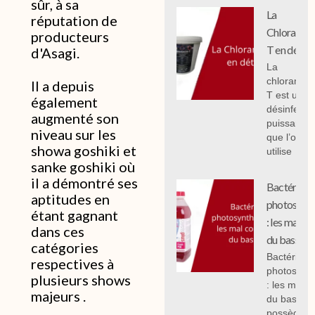
sûr, à sa
La
réputation de
Chloramin
producteurs
T en détail
d'Asagi.
La
chloramin
Il a depuis
T est un
également
désinfecta
augmenté son
puissant
niveau sur les
que l’on
showa goshiki et
utilise
sanke goshiki où
il a démontré ses
Bactéries
aptitudes en
photosynth
étant gagnant
: les mal c
dans ces
du bassin.
catégories
Bactéries
respectives à
photosynth
plusieurs shows
: les mal 
majeurs .
du bassin,
possèdent