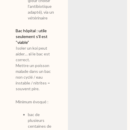
(pour choisir
l’antibiotique
adapté), via un
vétérinaire
Bac hôpital : utile
seulement s’il est
“viable”
Isoler un koi peut
aider…
si
le bac est
correct.
Mettre un poisson
malade dans un bac
non cyclé / eau
instable / nitrites =
souvent pire.
Minimum évoqué :
bac de
plusieurs
centaines de