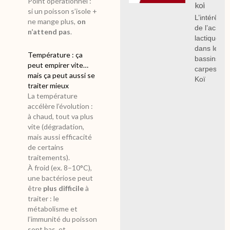
Point opérationnel :
koi
si un poisson s’isole +
L’intérêt
ne mange plus,
on
de l’acide
n’attend pas
.
lactique
dans les
Température : ça
bassins à
peut empirer vite…
carpes
mais ça peut aussi se
Koï
traiter mieux
La température
accélère l’évolution :
à chaud, tout va plus
vite (dégradation,
mais aussi efficacité
de certains
traitements).
À froid (ex. 8–10°C),
une bactériose peut
être
plus difficile
à
traiter : le
métabolisme et
l’immunité du poisson
sont bas, et