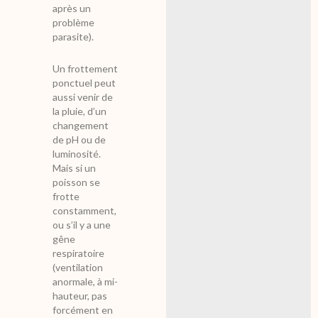
après un
problème
parasite).
Un frottement
ponctuel peut
aussi venir de
la pluie, d’un
changement
de pH ou de
luminosité.
Mais si un
poisson se
frotte
constamment,
ou s’il y a une
gêne
respiratoire
(ventilation
anormale, à mi-
hauteur, pas
forcément en