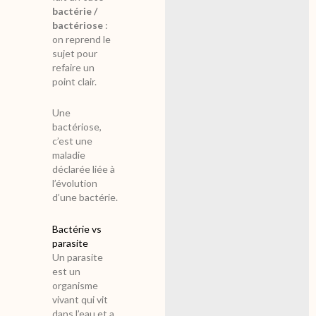
bactérie /
bactériose
:
on reprend le
sujet pour
refaire un
point clair.
Une
bactériose,
c’est une
maladie
déclarée liée à
l’évolution
d’une bactérie.
Bactérie vs
parasite
Un parasite
est un
organisme
vivant qui vit
dans l’eau et a