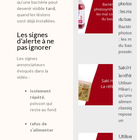
qu’une bactérie peut
photosynth
devenir visible
tard
,
: les mal c
quand les lésions
du bassin.
sont déjà installées.
Bactéries
photosynth
Les signes
: les mal 
d’alerte à ne
du bassin,
pas ignorer
possèdent
Les signes
annonciateurs
Saki Hikari 
évoqués dans la
la référenc
vidéo :
Utiliser Sak
Hikari plut
isolement
qu’une
répété
,
alimentati
poisson qui
classique
reste au fond
repose sur
un
refus de
s’alimenter
Utiliser le