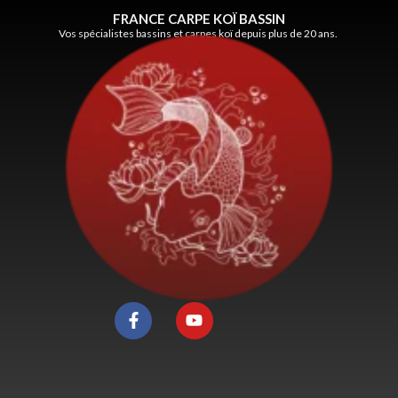
FRANCE CARPE KOÏ BASSIN
Vos spécialistes bassins et carpes koï depuis plus de 20 ans.
F
Y
a
o
c
u
e
t
b
u
o
b