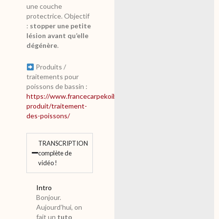
une couche
protectrice. Objectif
:
stopper une petite
lésion avant qu’elle
dégénère
.
Produits /
traitements pour
poissons de bassin :
https://www.francecarpekoibassin.com/categorie-
produit/traitement-
des-poissons/
TRANSCRIPTION
complète de
vidéo !
Intro
Bonjour.
Aujourd’hui, on
fait un
tuto