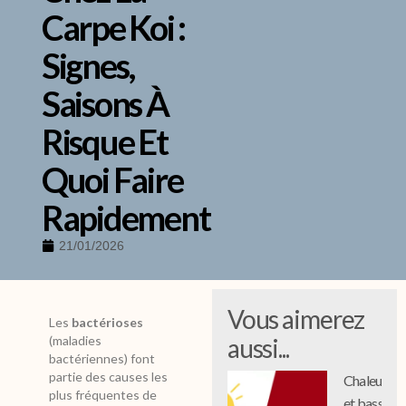
Carpe Koi :
Signes,
Saisons À
Risque Et
Quoi Faire
Rapidement
21/01/2026
Vous aimerez
Les
bactérioses
(maladies
aussi...
bactériennes) font
partie des causes les
Chaleur
plus fréquentes de
et bassin