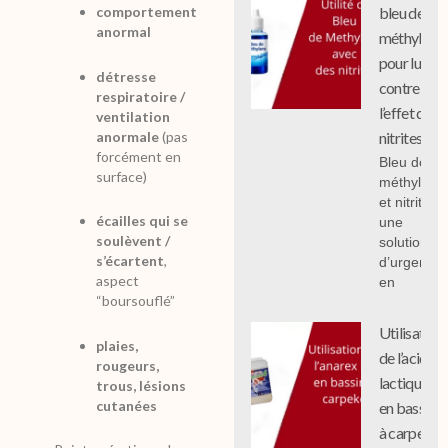
bleu de
comportement
anormal
méthylène
pour lutter
détresse
contre
respiratoire /
l’effet des
ventilation
anormale
(pas
nitrites
forcément en
Bleu de
surface)
méthylène
et nitrites :
écailles qui se
une
soulèvent /
solution
s’écartent
,
d’urgence
aspect
en
“boursouflé”
Utilisation
plaies,
de l’acide
rougeurs,
lactique
trous, lésions
cutanées
en bassin
à carpe