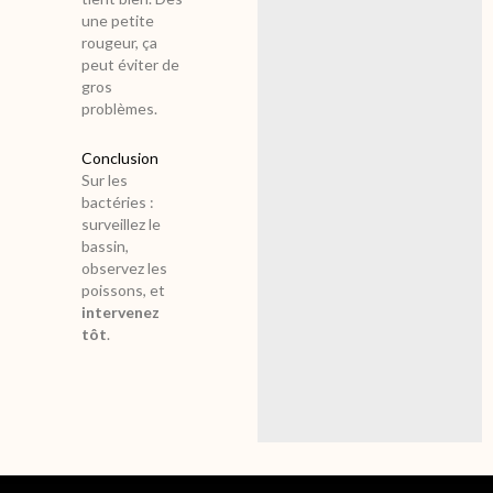
une petite
rougeur, ça
peut éviter de
gros
problèmes.
Conclusion
Sur les
bactéries :
surveillez le
bassin,
observez les
poissons, et
intervenez
tôt
.