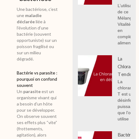
L’utilisation
Une bactériose, c’est
de ce
une
maladie
Mélange
déclarée
liée à
Vitalité 1 k
l’évolution d’une
en
bactérie (souvent
compléme
opportuniste) sur un
alimentair
poisson fragilisé ou
sur un milieu
La
dégradé.
Chloramin
Bactérie vs parasite :
T en détail
pourquoi on confond
La
souvent
chloramin
Un
parasite
est un
T est un
organisme vivant qui
désinfecta
a besoin d’un hôte
puissant
pour se développer.
que l’on
On observe souvent
utilise
ses effets plus “vite”
(frottements,
Bactéries
agitation), alors