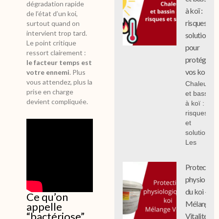
dégradation rapide
à koï :
de l’état d’un koi,
risques et
surtout quand on
intervient trop tard.
solutions
Le point critique
pour
ressort clairement :
protéger
le facteur temps est
vos koi
votre ennemi
. Plus
vous attendez, plus la
Chaleur
prise en charge
et bassin
devient compliquée.
à koï :
risques
et
solutions;
Les
Protection
physiologi
du koi -
Ce qu’on
Mélange
appelle
“bactériose”
Vitalité