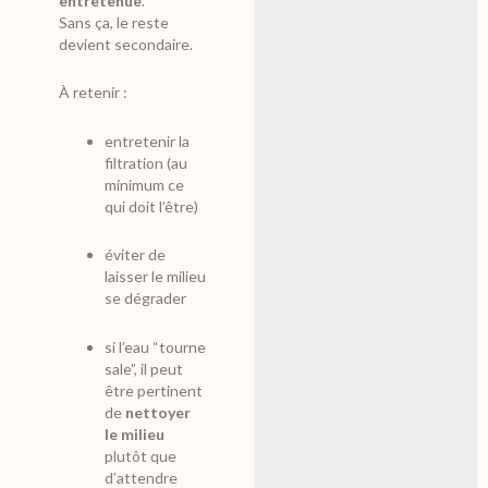
entretenue
.
Sans ça, le reste
devient secondaire.
À retenir :
entretenir la
filtration (au
minimum ce
qui doit l’être)
éviter de
laisser le milieu
se dégrader
si l’eau “tourne
sale”, il peut
être pertinent
de
nettoyer
le milieu
plutôt que
d’attendre