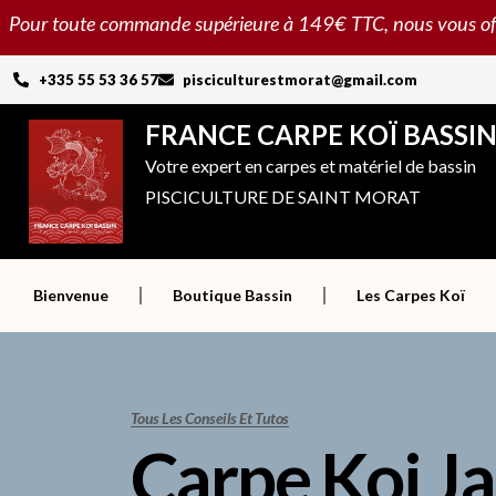
Aller
Pour toute commande supérieure à 149€ TTC, nous vous offron
au
contenu
+335 55 53 36 57
pisciculturestmorat@gmail.com
FRANCE CARPE KOÏ BASSI
Votre expert en carpes et matériel de bassin
PISCICULTURE DE SAINT MORAT
Bienvenue
Boutique Bassin
Les Carpes Koï
Tous Les Conseils Et Tutos
Carpe Koi J