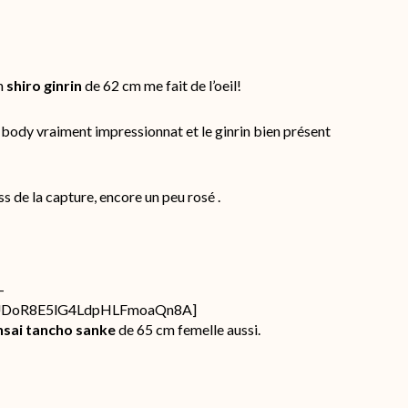
n
shiro ginrin
de 62 cm me fait de l’oeil!
un body vraiment impressionnat et le ginrin bien présent
ress de la capture, encore un peu rosé .
-
UUDoR8E5lG4LdpHLFmoaQn8A]
sai tancho sanke
de 65 cm femelle aussi.