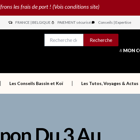
s les frais de port ! (Vois conditions site)
FRANCE | BELGIQUE
PAIEMENT sécurisé
Conseils | Expertise
N
Recherche
Recherche
pour :
MON 
Les Conseils Bassin et Koï
Les Tutos, Voyages & Actus
apon Du 3 Au