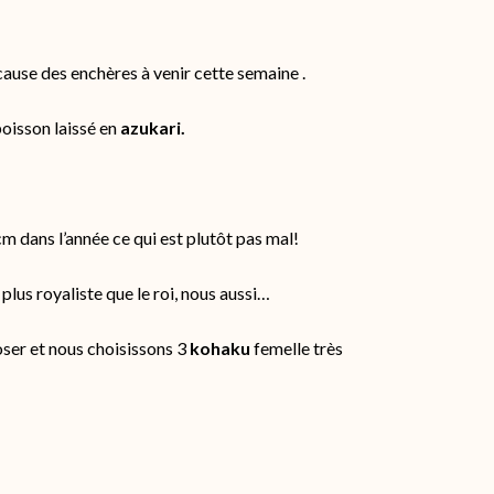
ause des enchères à venir cette semaine .
poisson laissé en
azukari.
 dans l’année ce qui est plutôt pas mal!
plus royaliste que le roi, nous aussi…
oser et nous choisissons 3
kohaku
femelle très