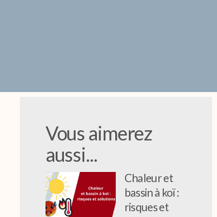
Vous aimerez
aussi...
Chaleur et
bassin à koï :
risques et