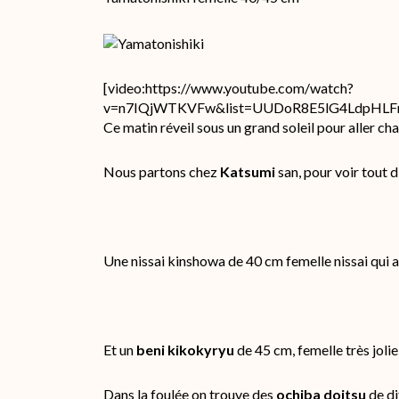
[video:https://www.youtube.com/watch?
v=n7IQjWTKVFw&list=UUDoR8E5lG4LdpHLFmo
Ce matin réveil sous un grand soleil pour aller ch
Nous partons chez
Katsumi
san, pour voir tout d
Une nissai kinshowa de 40 cm femelle nissai qui a 
Et un
beni kikokyryu
de 45 cm, femelle très jolie
Dans la foulée on trouve des
ochiba doitsu
de di