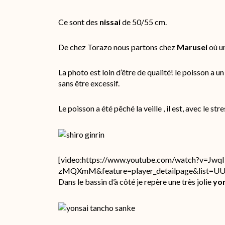
Ce sont des
nissai
de 50/55 cm.
De chez Torazo nous partons chez
Marusei
où u
La photo est loin d’être de qualité! le poisson a 
sans être excessif.
Le poisson a été pêché la veille , il est, avec le st
[video:https://www.youtube.com/watch?v=JwqI
zMQXmM&feature=player_detailpage&list=
Dans le bassin d’à côté je repère une très jolie
yon