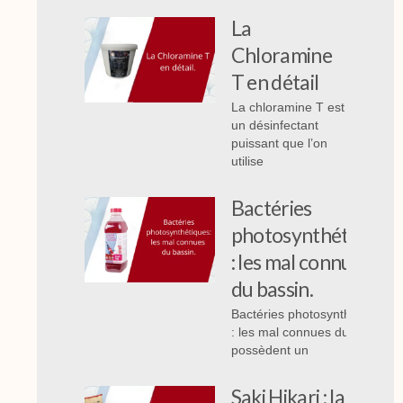
La
Chloramine
T en détail
La chloramine T est
un désinfectant
puissant que l’on
utilise
Bactéries
photosynthétiques
: les mal connues
du bassin.
Bactéries photosynthétiques
: les mal connues du bassin,
possèdent un
Saki Hikari : la