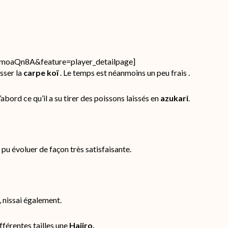
aQn8A&feature=player_detailpage]
asser la
carpe koï
. Le temps est néanmoins un peu frais .
’abord ce qu’il a su tirer des poissons laissés en
azukari
.
pu évoluer de façon très satisfaisante.
, nissai également.
fférentes tailles une
Hajiro.