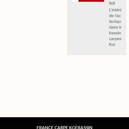
koi
L’intérêt
de l’acide
lactique
dans les
bassins à
carpes
Koï
FRANCE CARPE KOÏ BASSIN