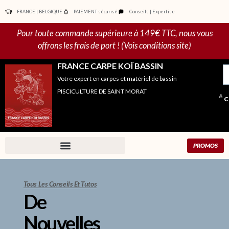
Aller
FRANCE | BELGIQUE
PAIEMENT sécurisé
Conseils | Expertise
au
contenu
Pour toute commande supérieure à 149€ TTC, nous vous
offrons les frais de port ! (Vois conditions site)
FRANCE CARPE KOÏ BASSIN
R
Votre expert en carpes et matériel de bassin
po
PISCICULTURE DE SAINT MORAT
C
PROMOS
Tous Les Conseils Et Tutos
De
Nouvelles