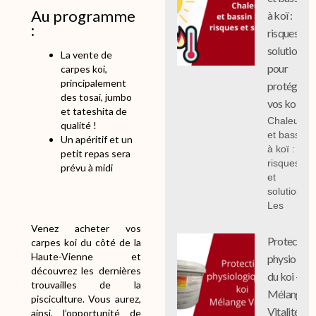
Au programme
à koï :
:
risques et
solutions
La vente de
pour
carpes koi,
principalement
protéger
des tosai, jumbo
vos koi
et tateshita de
Chaleur
qualité !
et bassin
Un apéritif et un
à koï :
petit repas sera
risques
prévu à midi
et
solutions;
Les
Venez acheter vos
Protection
carpes koi du côté de la
Haute-Vienne et
physiologi
découvrez les dernières
du koi -
trouvailles de la
Mélange
pisciculture. Vous aurez,
Vitalité
ainsi, l’opportunité de