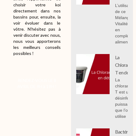
choisir votre koi
L’utilisation
directement dans nos
de ce
bassins pour, ensuite, la
Mélange
voir évoluer dans le
Vitalité 1 k
vôtre. N’hésitez pas à
en
venir discuter avec nous,
compléme
nous vous apporterons
alimentair
les meilleurs conseils
possibles !
La
Chloramin
T en détail
La
RENDEZ-VOUS LE 8
chloramin
AVRIL DE 9H à 19H !
T est un
désinfecta
puissant
que l’on
utilise
Bactéries