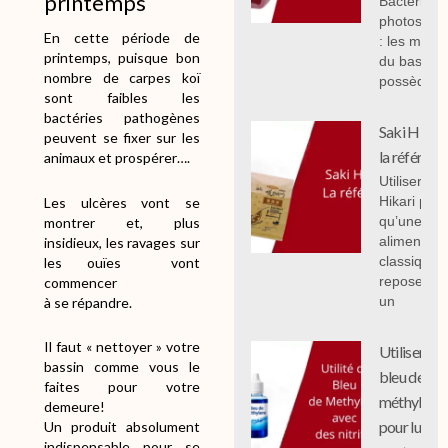
printemps
Bactéries
photosynth
En cette période de
: les mal 
printemps, puisque bon
du bassin,
nombre de carpes koï
possèdent
sont faibles les
bactéries pathogènes
Saki Hikari 
peuvent se fixer sur les
la référenc
animaux et prospérer….
Utiliser Sak
Hikari plut
Les ulcères vont se
qu’une
montrer et, plus
alimentati
insidieux, les ravages sur
classique
les ouïes vont
repose sur
commencer
un
à se répandre.
Il faut « nettoyer » votre
Utiliser le
bassin comme vous le
bleu de
faites pour votre
méthylène
demeure!
pour lutter
Un produit absolument
indispensable pour se