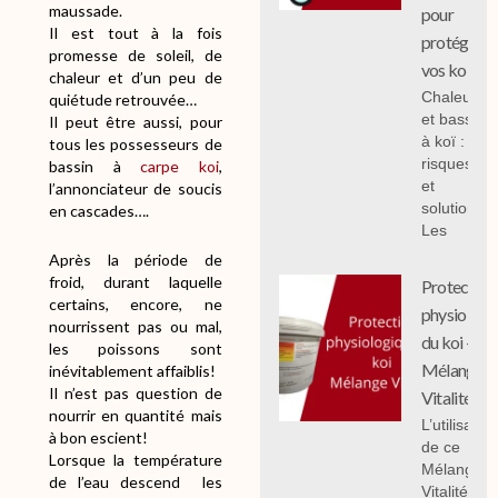
maussade.
pour
Il est tout à la fois
protéger
promesse de soleil, de
vos koi
chaleur et d’un peu de
Chaleur
quiétude retrouvée…
et bassin
Il peut être aussi, pour
à koï :
tous les possesseurs de
risques
bassin à
carpe koi
,
et
l’annonciateur de soucis
solutions;
en cascades….
Les
Après la période de
froid, durant laquelle
Protection
certains, encore, ne
physiologi
nourrissent pas ou mal,
du koi -
les poissons sont
Mélange
inévitablement affaiblis!
Il n’est pas question de
Vitalité
nourrir en quantité mais
L’utilisation
à bon escient!
de ce
Lorsque la température
Mélange
de l’eau descend les
Vitalité 1 k