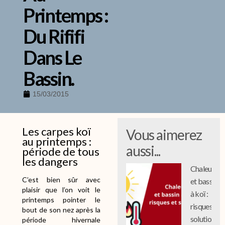
Printemps :
Du Rififi
Dans Le
Bassin.
15/03/2015
Les carpes koï
Vous aimerez
au printemps :
aussi...
période de tous
les dangers
Chaleur
C’est bien sûr avec
et bassin
plaisir que l’on voit le
à koï :
printemps pointer le
risques et
bout de son nez après la
solutions
période hivernale