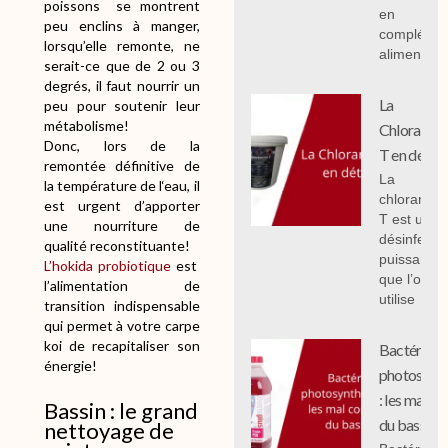
poissons se montrent
en
peu enclins à manger,
compléme
lorsqu’elle remonte, ne
alimentair
serait-ce que de 2 ou 3
degrés, il faut nourrir un
La
peu pour soutenir leur
métabolisme!
Chloramin
Donc, lors de la
T en détail
remontée définitive de
La
la température de l‘eau, il
chloramin
est urgent d’apporter
T est un
une nourriture de
désinfecta
qualité reconstituante!
puissant
L’hokida probiotique
est
que l’on
l’alimentation de
utilise
transition indispensable
qui permet à votre carpe
koi de recapitaliser son
Bactéries
énergie!
photosynth
: les mal c
Bassin : le grand
du bassin.
nettoyage de