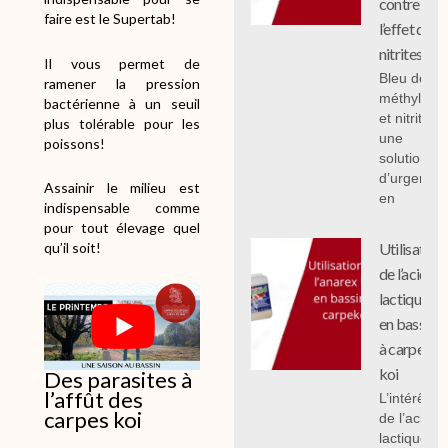
contre
faire est le Supertab!
l’effet des
nitrites
Il vous permet de
Bleu de
ramener la pression
méthylène
bactérienne à un seuil
et nitrites :
plus tolérable pour les
une
poissons!
solution
d’urgence
Assainir le milieu est
en
indispensable comme
pour tout élevage quel
Utilisation
qu’il soit!
de l’acide
lactique
en bassin
à carpe
koi
Des parasites à
l’affût des
L’intérêt
carpes koi
de l’acide
lactique