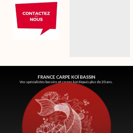
FRANCE CARPE KOÏ BASSIN
Vos spécialistes bassins et carpes koï depuis plus de 20 ans.