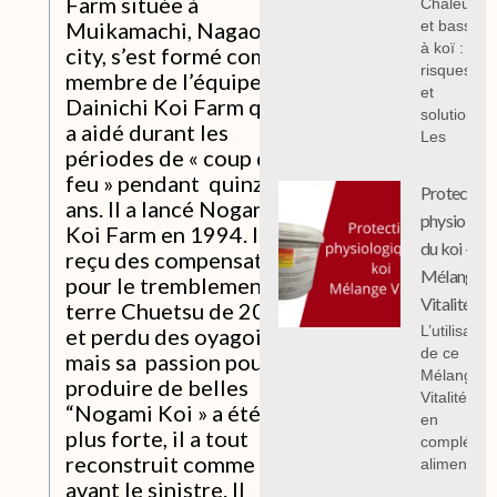
Farm située à
Chaleur
et bassin
Muikamachi, Nagaoka
à koï :
city, s’est formé comme
risques
membre de l’équipe de
et
Dainichi Koi Farm qu’il
solutions;
a aidé durant les
Les
périodes de « coup de
feu » pendant quinze
Protection
ans. Il a lancé Nogami
physiologi
Koi Farm en 1994. Il a
du koi -
reçu des compensations
Mélange
pour le tremblement de
Vitalité
terre Chuetsu de 2004
L’utilisation
et perdu des oyagoi,
de ce
mais sa passion pour
Mélange
produire de belles
Vitalité 1 k
“Nogami Koi » a été la
en
plus forte, il a tout
compléme
reconstruit comme
alimentair
avant le sinistre. Il