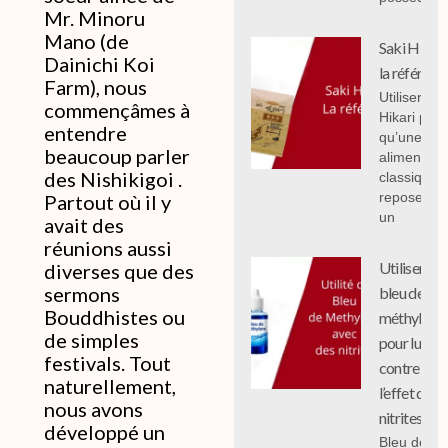
Mr. Minoru
Mano (de
Saki Hikari 
Dainichi Koi
la référenc
Farm), nous
Utiliser Sak
commençâmes à
Hikari plut
entendre
qu’une
beaucoup parler
alimentati
des Nishikigoi .
classique
repose sur
Partout où il y
un
avait des
réunions aussi
Utiliser le
diverses que des
sermons
bleu de
Bouddhistes
ou
méthylène
de simples
pour lutter
festivals. Tout
contre
naturellement,
l’effet des
nous avons
nitrites
développé un
Bleu de