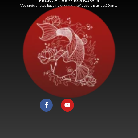
FRANCE CARPE KOÏ BASSIN
Vos spécialistes bassins et carpes koï depuis plus de 20 ans.
F
Y
a
o
c
u
e
t
b
u
o
b
o
e