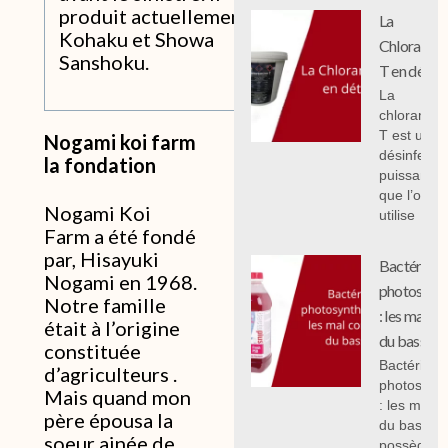
produit actuellement
La
Kohaku et Showa
Chloramin
Sanshoku.
T en détail
La
chloramin
T est un
Nogami koi farm
désinfecta
la fondation
puissant
que l’on
Nogami Koi
utilise
Farm a été fondé
par, Hisayuki
Bactéries
Nogami en 1968.
photosynth
Notre famille
: les mal c
était à l’origine
du bassin.
constituée
Bactéries
d’agriculteurs .
photosynth
Mais quand mon
: les mal 
père épousa la
du bassin,
soeur ainée de
possèdent