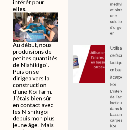
intérêt pour
méthylène
elles.
et nitrites :
une
solution
d’urgence
en
Au début, nous
Utilisation
produisions de
de l’acide
petites quantités
lactique
de Nishikigoi.
en bassin
Puis on se
à carpe
dirigea vers la
construction
koi
d’une Koi farm.
L’intérêt
J’étais bien sûr
de l’acide
lactique
en contact avec
dans les
les
Nishikigoi
bassins à
depuis mon plus
carpes
jeune âge. Mais
Koï