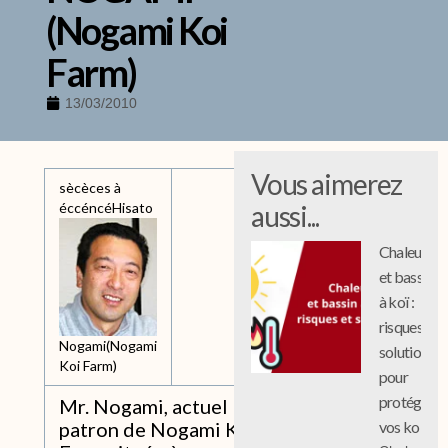
(Nogami Koi
Farm)
13/03/2010
Vous aimerez
sècèces à
éccéncé
Hisato
aussi...
Chaleur
et bassin
à koï :
risques et
Nogami(Nogami
solutions
Koi Farm)
pour
protéger
Mr. Nogami, actuel
vos koi
patron de Nogami Koi