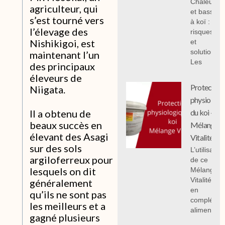
Chaleur
agriculteur, qui
et bassin
s’est tourné vers
à koï :
l’élevage des
risques
Nishikigoi, est
et
solutions;
maintenant l’un
Les
des principaux
éleveurs de
Protection
Niigata.
physiologi
Il a obtenu de
du koi -
beaux succès en
Mélange
élevant des Asagi
Vitalité
sur des sols
L’utilisation
argiloferreux pour
de ce
lesquels on dit
Mélange
Vitalité 1 k
généralement
en
qu’ils ne sont pas
compléme
les meilleurs et a
alimentair
gagné plusieurs