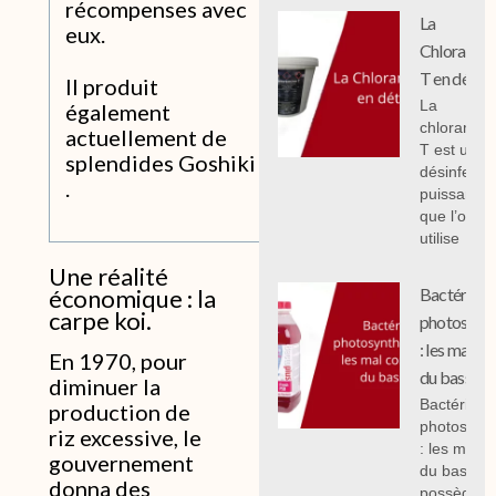
récompenses avec
La
eux.
Chloramin
T en détail
Il produit
La
également
chloramin
actuellement de
T est un
splendides Goshiki
désinfecta
.
puissant
que l’on
utilise
Une réalité
Bactéries
économique : la
carpe koi.
photosynth
: les mal c
En 1970, pour
du bassin.
diminuer la
Bactéries
production de
photosynth
riz excessive, le
: les mal 
gouvernement
du bassin,
donna des
possèdent