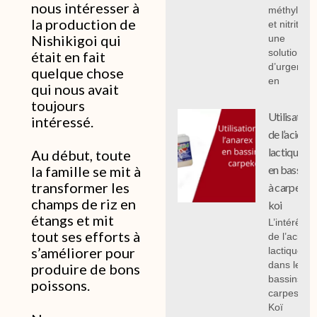
nous intéresser à
méthylène
la production de
et nitrites :
Nishikigoi qui
une
solution
était en fait
d’urgence
quelque chose
en
qui nous avait
toujours
Utilisation
intéressé.
de l’acide
lactique
Au début, toute
en bassin
la famille se mit à
transformer les
à carpe
champs de riz en
koi
étangs et mit
L’intérêt
tout ses efforts à
de l’acide
s’améliorer pour
lactique
dans les
produire de bons
bassins à
poissons.
carpes
Koï