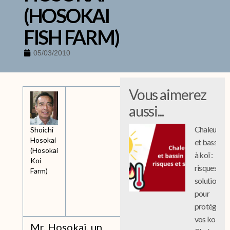
(HOSOKAI
FISH FARM)
05/03/2010
Vous aimerez
aussi...
Chaleur
Shoichi
Hosokai
et bassin
(Hosokai
à koï :
Koi
risques et
Farm)
solutions
pour
protéger
vos koi
Mr. Hosokai, un