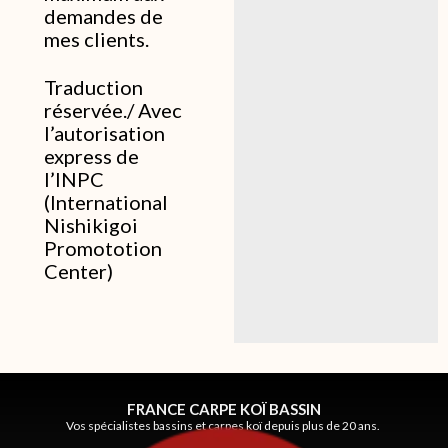
demandes de
mes clients.
Traduction
réservée./ Avec
l’autorisation
express de
l’INPC
(International
Nishikigoi
Promototion
Center)
FRANCE CARPE KOÏ BASSIN
Vos spécialistes bassins et carpes koï depuis plus de 20 ans.