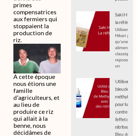
primes
compensatrices
Saki Hikari 
aux fermiers qui
la référenc
stoppaient la
Utiliser Sak
production de
Hikari plut
riz.
qu’une
alimentati
classique
repose sur
un
A cette époque
Utiliser le
nous étions une
bleu de
famille
méthylène
d’agriculteurs, et
au lieu de
pour lutter
produire ce riz
contre
qui allait à la
l’effet des
benne, nous
nitrites
décidâmes de
Bleu de