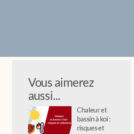
Vous aimerez
aussi...
Chaleur et
bassin à koï :
risques et