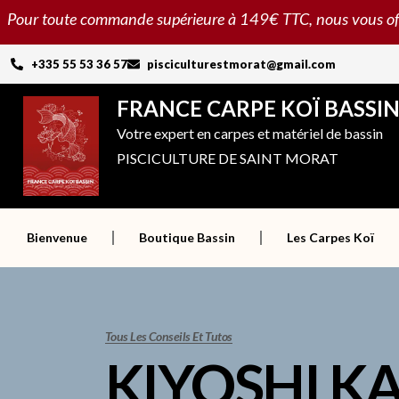
Aller
Pour toute commande supérieure à 149€ TTC, nous vous offron
au
contenu
+335 55 53 36 57
pisciculturestmorat@gmail.com
FRANCE CARPE KOÏ BASSI
Votre expert en carpes et matériel de bassin
PISCICULTURE DE SAINT MORAT
Bienvenue
Boutique Bassin
Les Carpes Koï
Tous Les Conseils Et Tutos
KIYOSHI KAS