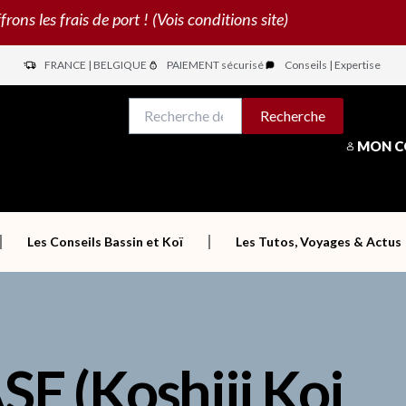
s les frais de port ! (Vois conditions site)
FRANCE | BELGIQUE
PAIEMENT sécurisé
Conseils | Expertise
N
Recherche
Recherche
pour :
MON 
Les Conseils Bassin et Koï
Les Tutos, Voyages & Actus
E (Koshiji Koi