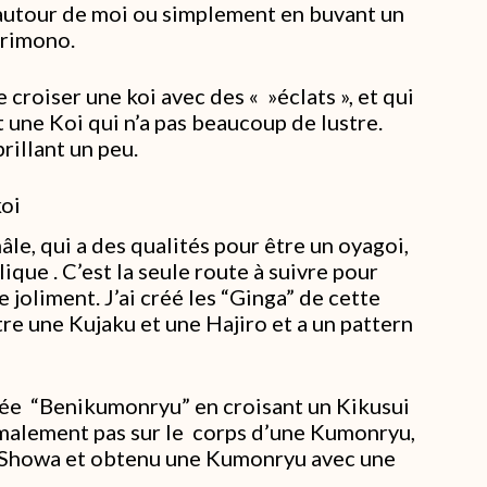
 autour de moi ou simplement en buvant un
arimono.
croiser une koi avec des « »éclats », et qui
t une Koi qui n’a pas beaucoup de lustre.
illant un peu.
koi
âle, qui a des qualités pour être un oyagoi,
ique . C’est la seule route à suivre pour
e joliment. J’ai créé les “Ginga” de cette
re une Kujaku et une Hajiro et a un pattern
lée “Benikumonryu” en croisant un Kikusui
rmalement pas sur le corps d’une Kumonryu,
su Showa et obtenu une Kumonryu avec une