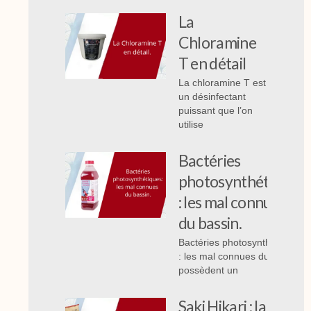
La
Chloramine
T en détail
La chloramine T est
un désinfectant
puissant que l’on
utilise
Bactéries
photosynthétiques
: les mal connues
du bassin.
Bactéries photosynthétiques
: les mal connues du bassin,
possèdent un
Saki Hikari : la