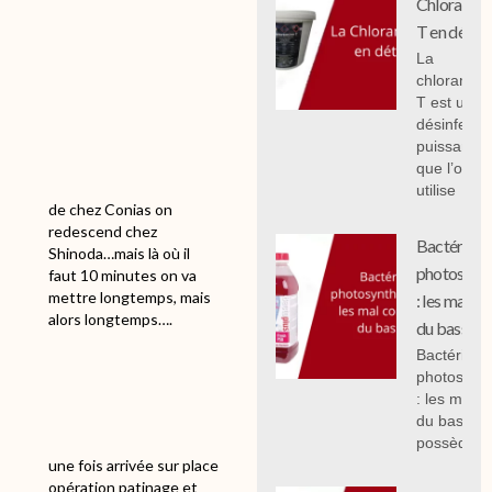
Chloramin
T en détail
La
chloramin
T est un
désinfecta
puissant
que l’on
utilise
de chez Conias on
redescend chez
Bactéries
Shinoda…mais là où il
photosynth
faut 10 minutes on va
mettre longtemps, mais
: les mal c
alors longtemps….
du bassin.
Bactéries
photosynth
: les mal 
du bassin,
possèdent
une fois arrivée sur place
opération patinage et