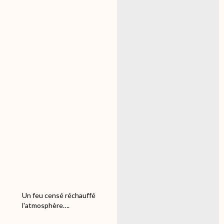
et on file vers chez
Yamazaki
Mais là aussi ça va être
long!!!!