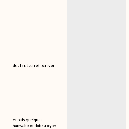
Un éleveur reconnu au
Japon pour sa lignée
Momotaro Mako showa