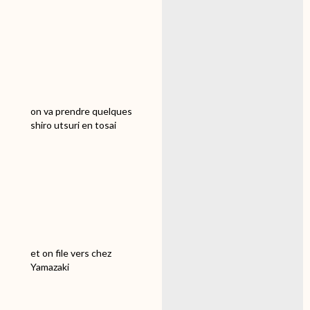
Quelques tategoi mais
rien à
vendre….dommage!