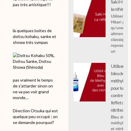
Saki Hikari 
pas très artistique!!!
la référenc
Utiliser Sak
Hikari plut
qu’une
là quelques boites de
alimentati
doitsu kohaku, sanke et
classique
showa très sympas
repose sur
un
Utiliser le
bleu de
pas vraiment le temps
méthylène
de s'attarder sinon on
pour lutter
ne va pas voir grand
contre
monde…
l’effet des
nitrites
Direction Otsuka qui est
quelque peu occupé ; on
Bleu de
se demande pourquoi?
méthylène
et nitrites :