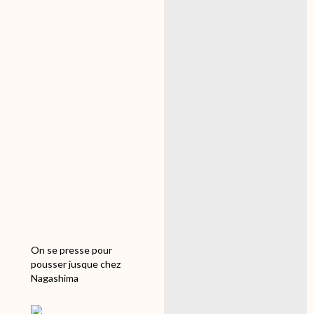
pour chez sakazume!!!
je vais échapper de peu
au bain…à cette saison
ça peut faire rire, mais
uniquement les autres!