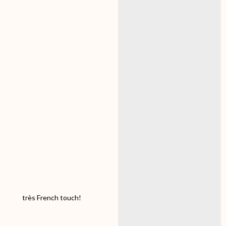
très French touch!
Un feu censé réchauffé
l'atmosphère….
on va prendre quelques
shiro utsuri en tosai