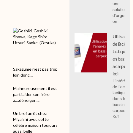
une
solution
d’urgence
en
Utilisation
de l’acide
lactique
en bassin
à carpe
Sakazume n'est pas trop
koi
loin donc…
L’intérêt
de l’acide
Malheureusement il est
lactique
parti aider son frère
dans les
à….déneiger….
bassins à
carpes
Un bref arrêt chez
Koï
Miyaishi avec cette
célèbre maison toujours
aussi belle