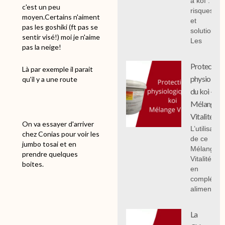
à koï :
c'est un peu
risques
moyen.Certains n'aiment
et
pas les goshiki (ft pas se
solutions;
sentir visé!) moi je n'aime
Les
pas la neige!
Protection
Là par exemple il parait
physiologi
qu'il y a une route
du koi -
Mélange
Vitalité
On va essayer d'arriver
L’utilisation
chez Conias pour voir les
de ce
jumbo tosai et en
Mélange
prendre quelques
Vitalité 1 k
boites.
en
compléme
alimentair
La