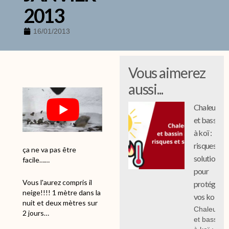
2013
16/01/2013
Vous aimerez
aussi...
Chaleur
et bassin
à koï :
risques et
ça ne va pas être
solutions
facile……
pour
Vous l'aurez compris il
protéger
neige!!!! 1 mètre dans la
vos koi
nuit et deux mètres sur
Chaleur
2 jours…
et bassin