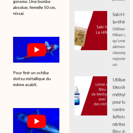
goromo. Une bombe
absolue, femelle 50 cm,
nissai.
Saki Hikari 
la référenc
Utiliser Sak
Hikari plut
qu’une
alimentati
classique
repose sur
un
Pour finir un ochiba
doitsu métallique du
Utiliser le
même acabit.
bleu de
méthylène
pour lutter
contre
l’effet des
nitrites
Bleu de