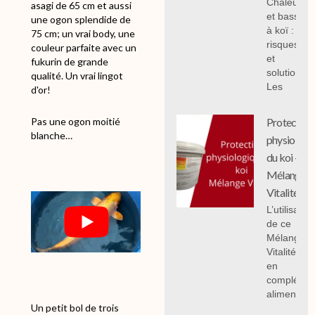
Chaleur
asagi de 65 cm et aussi
et bassin
une ogon splendide de
à koï :
75 cm; un vrai body, une
risques
couleur parfaite avec un
et
fukurin de grande
solutions;
qualité. Un vrai lingot
Les
d'or!
Pas une ogon moitié
Protection
blanche…
physiologi
du koi -
Mélange
Vitalité
L’utilisation
de ce
Mélange
Vitalité 1 k
en
compléme
alimentair
Un petit bol de trois