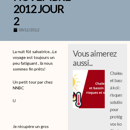
2012 JOUR
2
08/11/2012
Vous aimerez
La nuit fût salvatrice…Le
voyage est toujours un
aussi...
peu fatiguant , là nous
sommes fin prêts!
Chaleur
et bassin
Un petit tour par chez
à koï :
NNBC
risques et
U
solutions
pour
protéger
vos koi
Je récupère un gros