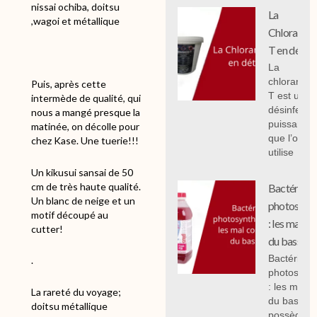
nissai ochiba, doitsu
La
,wagoi et métallique
Chloramin
T en détail
La
chloramin
Puis, après cette
T est un
intermède de qualité, qui
désinfecta
nous a mangé presque la
puissant
matinée, on décolle pour
que l’on
chez Kase. Une tuerie!!!
utilise
Un kikusui sansai de 50
cm de très haute qualité.
Bactéries
Un blanc de neige et un
photosynth
motif découpé au
: les mal c
cutter!
du bassin.
Bactéries
.
photosynth
: les mal 
La rareté du voyage;
du bassin,
doitsu métallique
possèdent