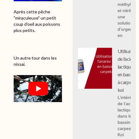
méthylène
et nitrites :
Après cette pêche
une
"miraculeuse" un petit
solution
coup d'oeil aux poissons
d’urgence
plus petits.
en
Utilisation
Un autre tour dans les
de l’acide
nissai.
lactique
en bassin
à carpe
koi
L’intérêt
de l’acide
lactique
dans les
bassins à
carpes
Koï