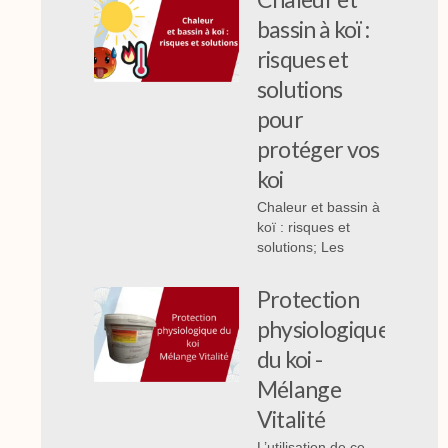
bassin à koï :
risques et
solutions
pour
protéger vos
koi
Chaleur et bassin à
koï : risques et
solutions; Les
Protection
physiologique
du koi -
Mélange
Vitalité
L’utilisation de ce