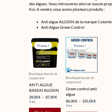
des algues. Vous retrouverez ainsi un bassin prop
Koi. A vendre, nous avons plusieurs produits :
Anti algue ALGISIN de la marque Colomb
Anti Algue Green Control
Plage
Plage
Ce
Ce
de
de
produit
produit
Promo !
Promo !
prix :
prix :
a
a
28,00 €
86,00 €
plusieurs
plusieur
à
à
variations.
variation
87,00 €
335,00 €
Les
Les
options
options
Boutique bassin et
peuvent
peuvent
Boutique bassin et
carpes koï
carpes koï
être
être
ANTI ALGUE
Green control anti
choisies
choisies
BASSIN ALGISIN
algue
sur
sur
28,00
€
–
87,00
€
la
la
86,00
€
–
335,00
€
TTC
page
page
TTC
du
du