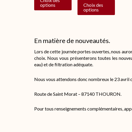
Choix des
Choix des
options
produit
produit
options
En matière de nouveautés.
Lors de cette journée portes ouvertes, nous auro
choix. Nous vous présenterons toutes les nouvea
eau) et de filtration adéquate.
Nous vous attendons donc nombreux le 23 avril de
Route de Saint Morat – 87140 THOURON.
Pour tous renseignements complémentaires, appe