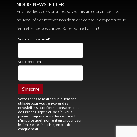
NOTRE NEWSLETTER
Profitez des codes promos, soyez mis au courant de nos
nouveautés et recevez nos derniers conseils d’experts pour
l’entretien de vos carpes Koï et votre bassin !
Votre adresse mail*
Votre prénom
Votre adresse mail est uniquement
utilisée pour vous envoyer des
newsletters ou informations à propos
de France Carpe Koï Bassin. Vous
pouvez toujours vous désinscrire à
n'importe quel moment en cliquant sur
le lien "se désinscrire", en bas de
chaque mail.