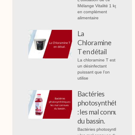
Mélange Vitalité 1 kg
en complément
alimentaire
La
Chloramine
T en détail
La chloramine T est
un désinfectant
puissant que l’on
utilise
Bactéries
photosynthétiques
: les mal connues
du bassin.
Bactéries photosynthétiques