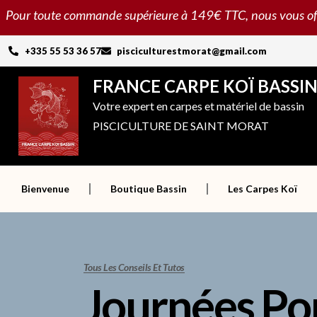
Aller
Pour toute commande supérieure à 149€ TTC, nous vous offron
au
contenu
+335 55 53 36 57
pisciculturestmorat@gmail.com
FRANCE CARPE KOÏ BASSI
Votre expert en carpes et matériel de bassin
PISCICULTURE DE SAINT MORAT
Bienvenue
Boutique Bassin
Les Carpes Koï
Tous Les Conseils Et Tutos
Journées Po