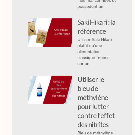
: les mal connues du bassin,
possèdent un
Saki Hikari : la
référence
Utiliser Saki Hikari
plutôt qu’une
alimentation
classique repose
sur un
Utiliser le
bleu de
méthylène
pour lutter
contre l’effet
des nitrites
Bleu de méthylène