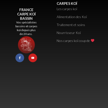
CARPES KOÏ
Les carpes koï
FRANCE
CARPE KOÏ
Alimentation des Koï
BASSIN
Vos spécialistes
Traitement et soins
bassins et carpes
koï depuis plus
Nourrisseur Koï
de 20 ans.
Nos carpes koï coup de
F
Y
a
o
c
u
e
t
b
u
o
b
o
e
k
-
f