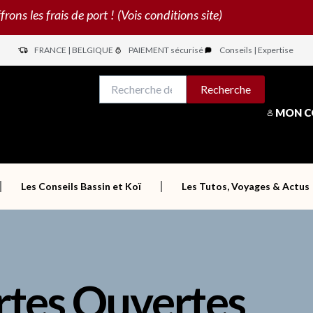
s les frais de port ! (Vois conditions site)
FRANCE | BELGIQUE
PAIEMENT sécurisé
Conseils | Expertise
N
Recherche
Recherche
pour :
MON 
Les Conseils Bassin et Koï
Les Tutos, Voyages & Actus
rtes Ouvertes