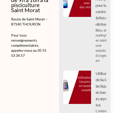
pisciculture
pour lutter
Saint Morat
contre
l’effet des
Route de Saint Morat –
nitrites
87140 THOURON
Bleu de
Pour tous
méthylène
renseignements
et nitrites :
complémentaires,
une
appelez-nous au 05 55
solution
53 36 57
d’urgence
en
Utilisation
de l’acide
lactique
en bassin
à carpe
koi
L’intérêt