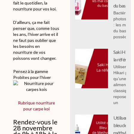
fait le quotidien, la
du bassin.
nourriture pour vos koi.
Bactéries
photosynth
D’ailleurs, ça me fait
: les mal 
penser que, comme tous
du bassin,
les ans, l’hiver arrive et il
possèdent
ne faut pas oublier que
les besoins en
Saki Hikari 
nourriture de vos
poissons vont changer.
la référenc
Utiliser Sak
Pensez à la gamme
Hikari plut
Probites pour l’hiver
qu’une
alimentati
classique
repose sur
Rubrique nourriture
un
pour carpe koi
Utiliser le
Rendez-vous le
bleu de
28 novembre
méthylène
de 9h à 18h à la