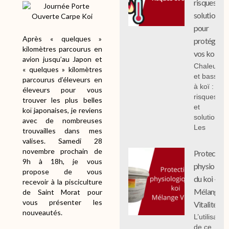
risques et
solutions
pour
Après « quelques »
protéger
kilomètres parcourus en
vos koi
avion jusqu’au Japon et
Chaleur
« quelques » kilomètres
et bassin
parcourus d’éleveurs en
à koï :
éleveurs pour vous
risques
trouver les plus belles
et
koï japonaises, je reviens
solutions;
avec de nombreuses
Les
trouvailles dans mes
valises. Samedi 28
novembre prochain de
Protection
9h à 18h, je vous
physiologi
propose de vous
du koi -
recevoir à la pisciculture
Mélange
de Saint Morat pour
vous présenter les
Vitalité
nouveautés.
L’utilisation
de ce