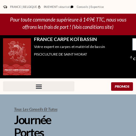
Aller
FRANCE | BELGIQUE
PAIEMENT sécurisé
Conseils | Expertise
au
contenu
Pour toute commande supérieure à 149€ TTC, nous vous
offrons les frais de port ! (Vois conditions site)
FRANCE CARPE KOÏ BASSIN
R
Votre expert en carpes et matériel de bassin
po
PISCICULTURE DE SAINT MORAT
C
PROMOS
Tous Les Conseils Et Tutos
Journée
Portes