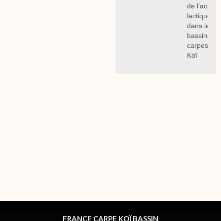
de l’acide
lactique
dans les
bassins à
carpes
Koï
FRANCE CARPE KOÏ BASSIN