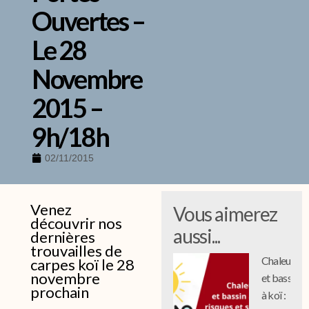
Ouvertes –
Le 28
Novembre
2015 –
9h/18h
02/11/2015
Venez
Vous aimerez
découvrir nos
aussi...
dernières
trouvailles de
Chaleur
carpes koï le 28
novembre
et bassin
prochain
à koï :