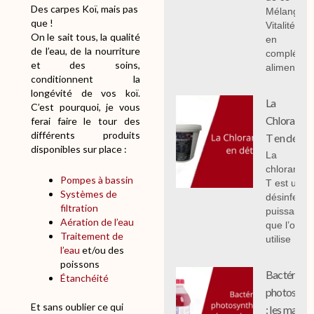
Des carpes Koï, mais pas
Mélange
que !
Vitalité 1 k
On le sait tous, la qualité
en
de l’eau, de la nourriture
compléme
et des soins,
alimentair
conditionnent la
longévité de vos koï.
La
C’est pourquoi, je vous
Chloramin
ferai faire le tour des
différents produits
T en détail
disponibles sur place :
La
chloramin
Pompes à bassin
T est un
Systèmes de
désinfecta
filtration
puissant
Aération de l’eau
que l’on
Traitement de
utilise
l’eau
et/ou des
poissons
Bactéries
Étanchéité
photosynth
Et sans oublier ce qui
: les mal c