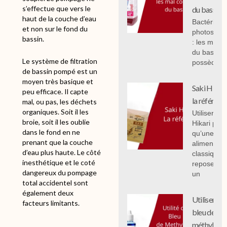
s’effectue que vers le
du bassin.
haut de la couche d’eau
Bactéries
et non sur le fond du
photosynth
bassin.
: les mal 
du bassin,
Le système de filtration
possèdent
de bassin pompé est un
moyen très basique et
Saki Hikari 
peu efficace. Il capte
la référenc
mal, ou pas, les déchets
organiques. Soit il les
Utiliser Sak
broie, soit il les oublie
Hikari plut
dans le fond en ne
qu’une
prenant que la couche
alimentati
d’eau plus haute. Le côté
classique
inesthétique et le coté
repose sur
dangereux du pompage
un
total accidentel sont
également deux
Utiliser le
facteurs limitants.
bleu de
méthylène