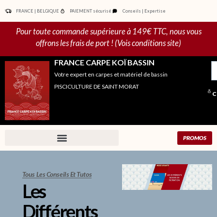
Aller
FRANCE | BELGIQUE
PAIEMENT sécurisé
Conseils | Expertise
au
contenu
Pour toute commande supérieure à 149€ TTC, nous vous
offrons les frais de port ! (Vois conditions site)
FRANCE CARPE KOÏ BASSIN
R
Votre expert en carpes et matériel de bassin
po
PISCICULTURE DE SAINT MORAT
C
PROMOS
Tous Les Conseils Et Tutos
Les
Différents