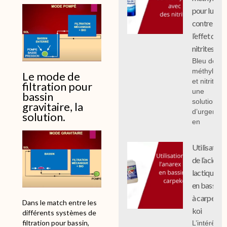
pour lutter
contre
l’effet des
nitrites
Bleu de
méthylène
Le mode de
et nitrites :
filtration pour
une
bassin
solution
gravitaire, la
d’urgence
solution.
en
Utilisation
de l’acide
lactique
en bassin
à carpe
Dans le match entre les
koi
différents systèmes de
filtration pour bassin,
L’intérêt