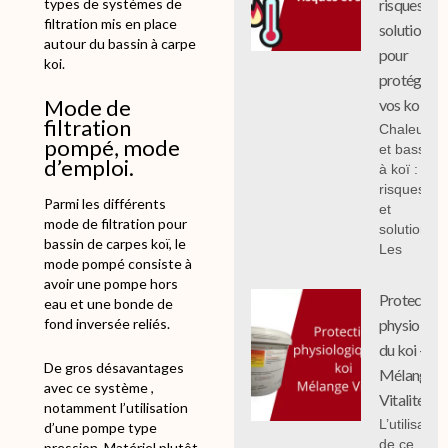
types de systèmes de
risques et
filtration mis en place
solutions
autour du bassin à carpe
pour
koi.
protéger
Mode de
vos koi
filtration
Chaleur
pompé, mode
et bassin
d’emploi.
à koï :
risques
Parmi les différents
et
mode de filtration pour
solutions;
bassin de carpes koï, le
Les
mode pompé consiste à
avoir une pompe hors
Protection
eau et une bonde de
fond inversée reliés.
physiologi
du koi -
De gros désavantages
Mélange
avec ce système ,
Vitalité
notamment l’utilisation
L’utilisation
d’une pompe type
de ce
pression. Matériel plutôt