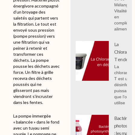
Mélange
énergivore accompagné
Vitalité 1 k
d’un broyage des
en
saletés qui partent vers
compléme
la filtration. Le tout est
alimentair
envoyé sous pression
(pompe pression) vers
une filtration qui va
La
peiner à retenir et
Chloramin
transformer ces
T en détail
déchets. La pompe
pousse les déchets avec
La
force. Un filtre à grille
chloramin
recevra des déchets
T est un
poussés qui ne
désinfecta
glisseront pas mais
puissant
viendront s’incruster
que l’on
dans les fentes.
utilise
La pompe immergée
Bactéries
« balancée » dans le fond
photosynth
avec un tuyau semi
: les mal c
souple. Le pompage ne