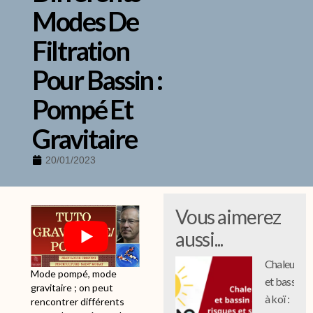
Modes De
Filtration
Pour Bassin :
Pompé Et
Gravitaire
20/01/2023
Vous aimerez
aussi...
Chaleur
Mode pompé, mode
et bassin
gravitaire ; on peut
à koï :
rencontrer différents