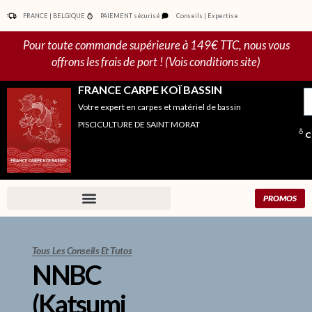
Aller
FRANCE | BELGIQUE
PAIEMENT sécurisé
Conseils | Expertise
au
contenu
Pour toute commande supérieure à 149€ TTC, nous vous
offrons les frais de port ! (Vois conditions site)
FRANCE CARPE KOÏ BASSIN
R
Votre expert en carpes et matériel de bassin
po
PISCICULTURE DE SAINT MORAT
C
PROMOS
Tous Les Conseils Et Tutos
NNBC
(Katsumi