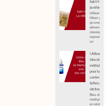
Saki Hikari 
la référenc
Utiliser Sak
Hikari plut
qu’une
alimentati
classique
repose sur
un
Utiliser le
bleu de
méthylène
pour lutter
contre
l’effet des
nitrites
Bleu de
méthylène
et nitrites :