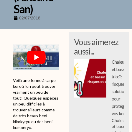
San)
02/07/2018
Vous aimerez
aussi...
Chaleur
et bassin
à koï :
Voilà une ferme à carpe
risques et
koi où l’on peut trouver
solutions
vraiment un peu de
tout! Quelques espèces
pour
un peu difficiles à
protéger
trouver ailleurs comme
vos koi
de très beaux beni
Chaleur
kikokyryu ou des beni
et bassin
kumonryu.