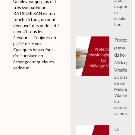
à koï :
Un éleveur qui plus est
risques
très sympathique.
et
KATSUMI SAN est un
solutions;
touche à tout, on peut
Les
découvrir des perles et il
connait tous les
éleveurs …Toujours un
Protection
plaisir de le voir.
physiologi
Quelques beaux fous
du koi -
rire sur place en
échangeant quelques
Mélange
cadeaux.
Vitalité
L’utilisation
de ce
Mélange
Vitalité 1 k
en
compléme
alimentair
La