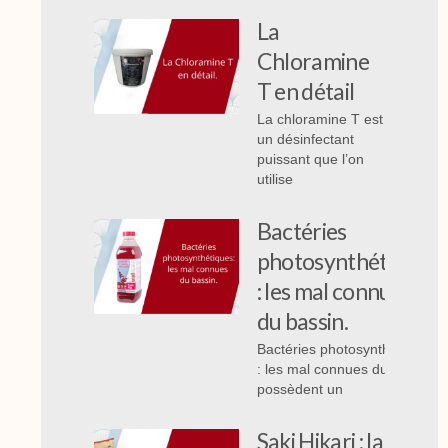
La
Chloramine
T en détail
La chloramine T est
un désinfectant
puissant que l’on
utilise
Bactéries
photosynthétiques
: les mal connues
du bassin.
Bactéries photosynthétiques
: les mal connues du bassin,
possèdent un
Saki Hikari : la