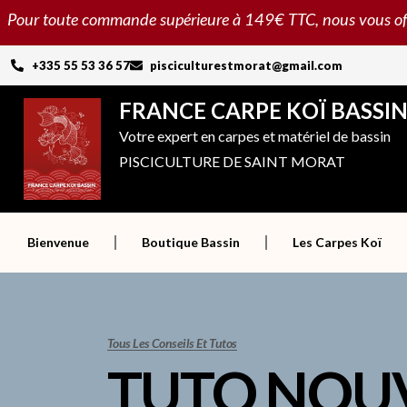
Aller
Pour toute commande supérieure à 149€ TTC, nous vous offron
au
contenu
+335 55 53 36 57
pisciculturestmorat@gmail.com
FRANCE CARPE KOÏ BASSI
Votre expert en carpes et matériel de bassin
PISCICULTURE DE SAINT MORAT
Bienvenue
Boutique Bassin
Les Carpes Koï
Tous Les Conseils Et Tutos
TUTO NOU