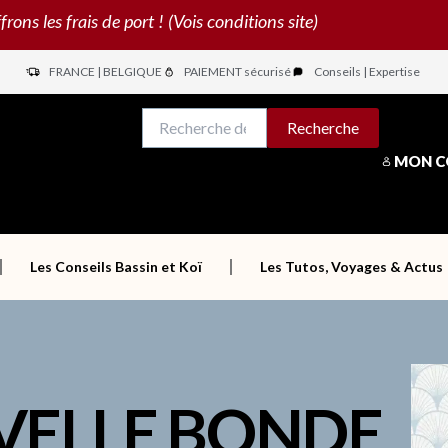
s les frais de port ! (Vois conditions site)
FRANCE | BELGIQUE
PAIEMENT sécurisé
Conseils | Expertise
N
Recherche
Recherche
pour :
MON 
Les Conseils Bassin et Koï
Les Tutos, Voyages & Actus
VELLE BONDE