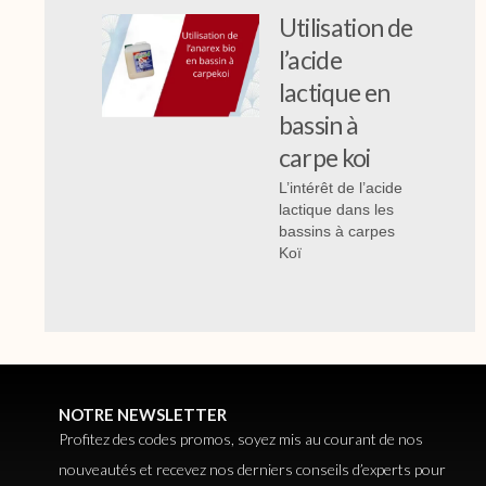
Utilisation de
l’acide
lactique en
bassin à
carpe koi
L’intérêt de l’acide
lactique dans les
bassins à carpes
Koï
NOTRE NEWSLETTER
Profitez des codes promos, soyez mis au courant de nos
nouveautés et recevez nos derniers conseils d’experts pour