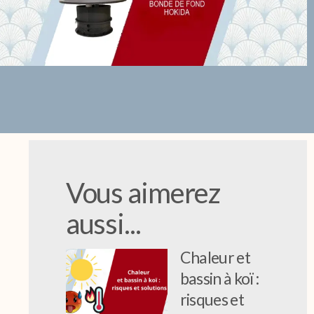
Vous aimerez
aussi...
Chaleur et
bassin à koï :
risques et