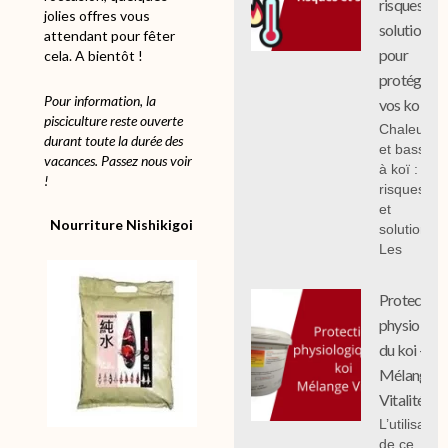
risques et
jolies offres vous
solutions
attendant pour fêter
pour
cela. A bientôt !
protéger
Pour information, la
vos koi
pisciculture reste ouverte
Chaleur
durant toute la durée des
et bassin
vacances. Passez nous voir
à koï :
!
risques
et
Nourriture Nishikigoi
solutions;
Les
Protection
physiologi
du koi -
Mélange
Vitalité
L’utilisation
de ce