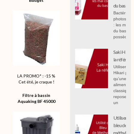
Budget
du bassin.
Bactéries
photosynth
: les mal 
du bassin,
possèdent
Saki Hikari 
la référenc
Utiliser Sak
Hikari plut
LA PROMO* : -15 %
qu’une
Cet été, je craque !
alimentati
classique
Filtre à bassin
repose sur
Aquaking BF 45000
un
Utiliser le
bleu de
méthylène