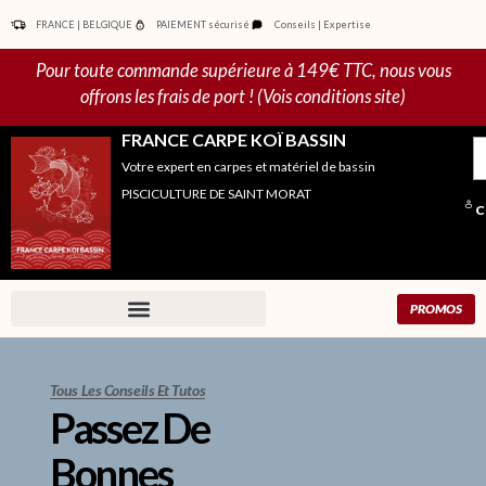
Aller
FRANCE | BELGIQUE
PAIEMENT sécurisé
Conseils | Expertise
au
contenu
Pour toute commande supérieure à 149€ TTC, nous vous
offrons les frais de port ! (Vois conditions site)
FRANCE CARPE KOÏ BASSIN
R
Votre expert en carpes et matériel de bassin
po
PISCICULTURE DE SAINT MORAT
C
PROMOS
Tous Les Conseils Et Tutos
Passez De
Bonnes