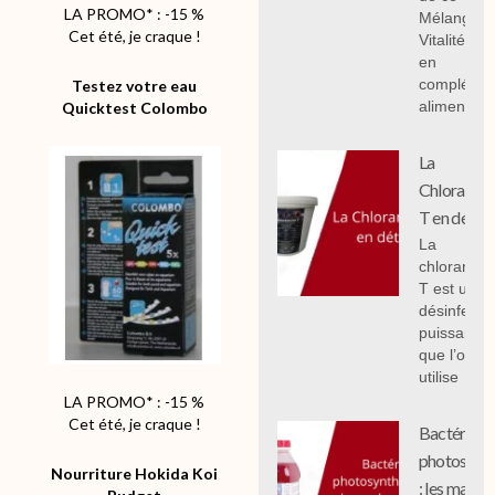
LA PROMO* : -15 %
Mélange
Cet été, je craque !
Vitalité 1 k
en
compléme
Testez votre eau
alimentair
Quicktest Colombo
La
Chloramin
T en détail
La
chloramin
T est un
désinfecta
puissant
que l’on
utilise
LA PROMO* : -15 %
Cet été, je craque !
Bactéries
photosynth
Nourriture Hokida Koi
: les mal c