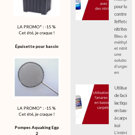
pour lutter
contre
l’effet des
LA PROMO* : -15 %
nitrites
Cet été, je craque !
Bleu de
méthylène
Épuisette
pour bassin
et nitrites :
une
solution
d’urgence
en
Utilisation
de l’acide
lactique
LA PROMO* : -15 %
en bassin
Cet été, je craque !
à carpe
koi
Pompes Aquaking Egp
L’intérêt
2