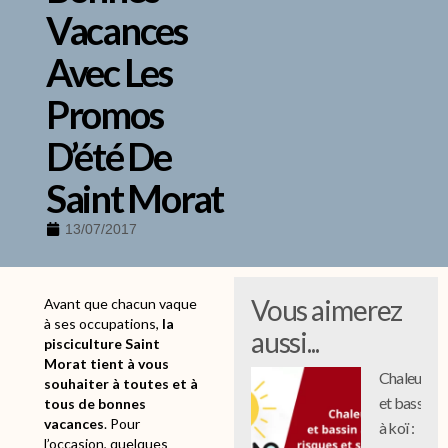
Vacances
Avec Les
Promos
D’été De
Saint Morat
13/07/2017
Vous aimerez
Avant que chacun vaque
à ses occupations,
la
aussi...
pisciculture Saint
Morat tient à vous
Chaleur
souhaiter à toutes et à
et bassin
tous de bonnes
vacances
. Pour
à koï :
l’occasion, quelques