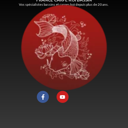
Vos spécialistes bassins et carpes koï depuis plus de 20 ans.
F
Y
a
o
c
u
e
t
b
u
o
b
o
e