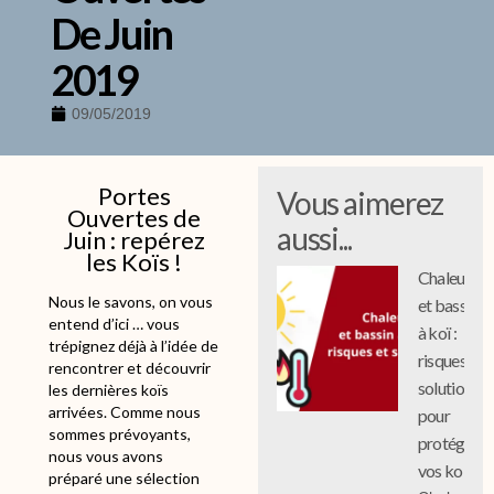
De Juin
2019
09/05/2019
Portes
Vous aimerez
Ouvertes de
aussi...
Juin : repérez
les Koïs !
Chaleur
Nous le savons, on vous
et bassin
entend d’ici … vous
à koï :
trépignez déjà à l’idée de
risques et
rencontrer et découvrir
solutions
les dernières koïs
arrivées. Comme nous
pour
sommes prévoyants,
protéger
nous vous avons
vos koi
préparé une sélection