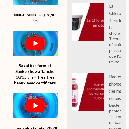
La
Chloramin
NNBC nissai HQ 38/43
T en détail
cm
La
chloramin
T est un
désinfecta
puissant
que l’on
utilise
Sakai fish farm et
Sanke showa Tancho
Bactéries
30/35 cm – Très très
beaux avec certificats
photosynth
: les mal c
du bassin.
Bactéries
photosynth
: les mal 
du bassin,
Omosako kujaku 20/28
possèdent