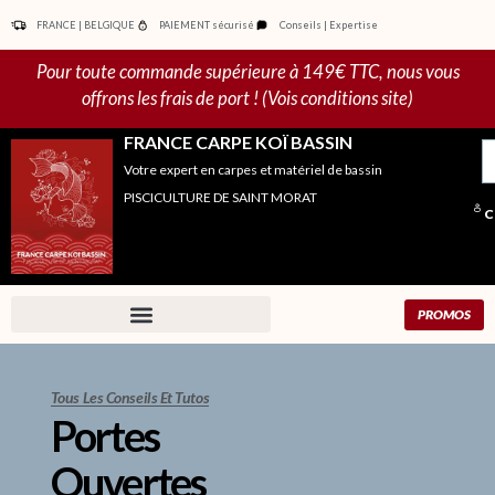
Aller
FRANCE | BELGIQUE
PAIEMENT sécurisé
Conseils | Expertise
au
contenu
Pour toute commande supérieure à 149€ TTC, nous vous
offrons les frais de port ! (Vois conditions site)
FRANCE CARPE KOÏ BASSIN
R
Votre expert en carpes et matériel de bassin
po
PISCICULTURE DE SAINT MORAT
C
PROMOS
Tous Les Conseils Et Tutos
Portes
Ouvertes