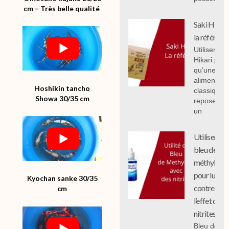
cm – Très belle qualité
Saki Hikari 
la référenc
Utiliser Sak
Hikari plut
qu’une
alimentati
Hoshikin tancho
classique
Showa 30/35 cm
repose sur
un
Utiliser le
bleu de
méthylène
pour lutter
Kyochan sanke 30/35
contre
cm
l’effet des
nitrites
Bleu de