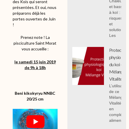
Chaleur
des Koïs qui seront
et bassin
présentées. Et oui, nous
à koï :
préparons déjà les
risques
portes ouvertes de Juin
et
!
solutions;
Les
Prenez note ! La
pisciculture Saint Morat
vous accueille :
Protection
physiologi
le samedi 15 juin 2019
du koi -
de 9h à 18h
Mélange
Vitalité
L’utilisation
de ce
Beni kikokyryu NNBC
Mélange
20/25 cm
Vitalité 1 k
en
compléme
alimentair