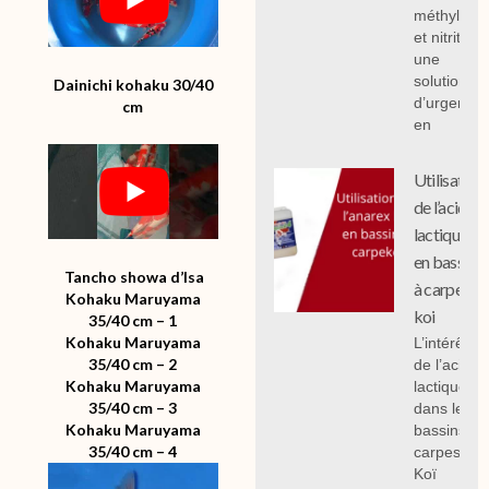
méthylène
et nitrites :
une
solution
Dainichi kohaku 30/40
d’urgence
cm
en
Utilisation
de l’acide
lactique
en bassin
Tancho showa d’Isa
à carpe
Kohaku Maruyama
koi
35/40 cm – 1
Kohaku Maruyama
L’intérêt
35/40 cm – 2
de l’acide
Kohaku Maruyama
lactique
35/40 cm – 3
dans les
Kohaku Maruyama
bassins à
35/40 cm – 4
carpes
Koï