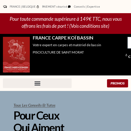
Aller
FRANCE | BELGIQUE
PAIEMENT sécurisé
Conseils | Expertise
au
contenu
Pour toute commande supérieure à 149€ TTC, nous vous
offrons les frais de port ! (Vois conditions site)
FRANCE CARPE KOÏ BASSIN
R
Votre expert en carpes et matériel de bassin
po
PISCICULTURE DE SAINT MORAT
C
PROMOS
Tous Les Conseils Et Tutos
Pour Ceux
Qui Aiment