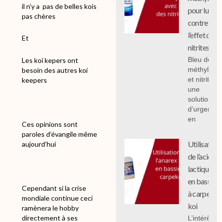
il n’y a
pas de belles kois
pour lutter
pas chères
contre
l’effet des
Et
nitrites
Bleu de
Les koi kepers ont
méthylène
besoin des autres koi
et nitrites :
keepers
une
solution
d’urgence
en
Ces opinions sont
paroles d’évangile même
Utilisation
aujourd’hui
de l’acide
lactique
en bassin
Cependant si la crise
à carpe
mondiale continue ceci
koi
ramènera le hobby
directement à ses
L’intérêt