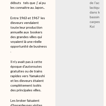
débuts tels que j’ ai pu
de l’acide
les connaitre au Japon..
lactique
dans les
bassins à
Entre 1963 et 1967
les
carpes
éleveurs vendaient
Koï
toute leur production
annuelle aux
bookers
des grandes villes qui
voyaient là une réelle
opportunité de business
.
Il n’y avait pas à cette
époque d’autoroutes
gratuites ou de trains
rapides vers Yamakoshi
et les éleveurs étaient
complètement isolés
des principales villes.
Les broker faisaient
d’hasardeuses visites