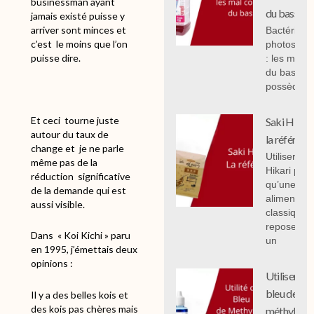
businessman ayant
du bassin.
jamais existé puisse y
arriver sont minces et
Bactéries
c’est
le moins que l’on
photosynth
puisse dire.
: les mal 
du bassin,
possèdent
Et ceci
tourne juste
Saki Hikari 
autour du taux de
la référenc
change et
je ne parle
Utiliser Sak
même pas de la
Hikari plut
réduction
significative
qu’une
de la demande qui est
alimentati
aussi visible.
classique
repose sur
Dans
« Koi Kichi » paru
un
en 1995, j’émettais deux
opinions :
Utiliser le
bleu de
Il y a des belles kois et
des kois pas chères mais
méthylène