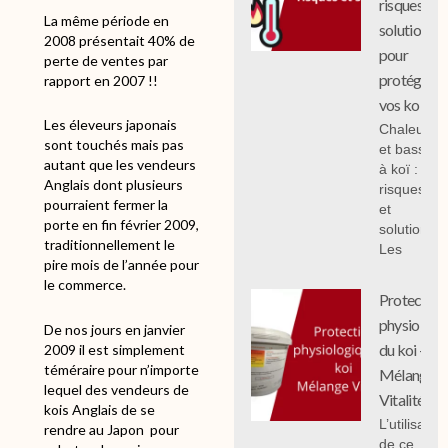
risques et
La même période en
solutions
2008 présentait 40% de
pour
perte de ventes par
protéger
rapport en 2007 !!
vos koi
Les éleveurs japonais
Chaleur
sont touchés mais pas
et bassin
autant que les vendeurs
à koï :
Anglais dont plusieurs
risques
pourraient fermer la
et
porte en fin février 2009,
solutions;
traditionnellement le
Les
pire mois de l’année pour
le commerce.
Protection
physiologi
De nos jours en janvier
du koi -
2009 il est simplement
téméraire pour n’importe
Mélange
lequel des vendeurs de
Vitalité
kois Anglais de se
L’utilisation
rendre au Japon
pour
de ce