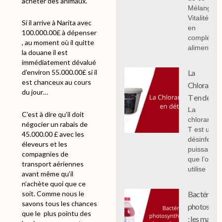
acheter des animaux.
Mélange
Vitalité 1 k
Si il arrive à Narita avec
en
100.000.00£ à dépenser
compléme
, au moment où il quitte
alimentair
la douane il est
immédiatement dévalué
La
d’environ 55.000.00£ si il
est chanceux au cours
Chloramin
du jour…
T en détail
La
C’est à dire qu’il doit
chloramin
négocier un rabais de
T est un
45.000.00 £ avec les
désinfecta
éleveurs et les
puissant
compagnies de
que l’on
transport aériennes
utilise
avant même qu’il
n’achète quoi que ce
soit. Comme nous le
Bactéries
savons tous les chances
photosynth
que le
plus pointu des
: les mal c