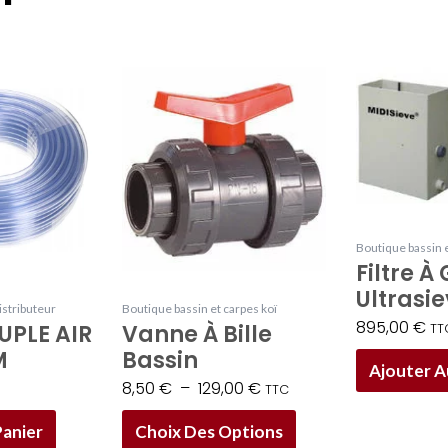
Plage
Ce
de
produit
prix :
a
8,50 €
plusieurs
à
variations.
129,00 €
Les
options
Boutique bassin e
Filtre À 
peuvent
Ultrasie
être
stributeur
Boutique bassin et carpes koï
895,00
€
UPLE AIR
Vanne À Bille
TT
choisies
M
Bassin
sur
Ajouter A
8,50
€
–
129,00
€
la
TTC
page
Panier
Choix Des Options
du