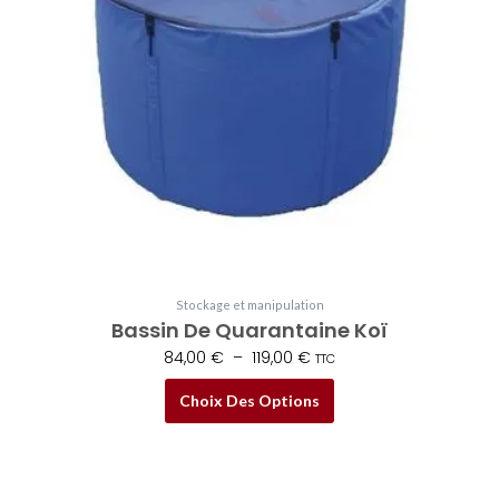
Les
options
peuvent
être
choisies
sur
la
page
du
produit
Stockage et manipulation
Bassin De Quarantaine Koï
84,00
€
–
119,00
€
TTC
Choix Des Options