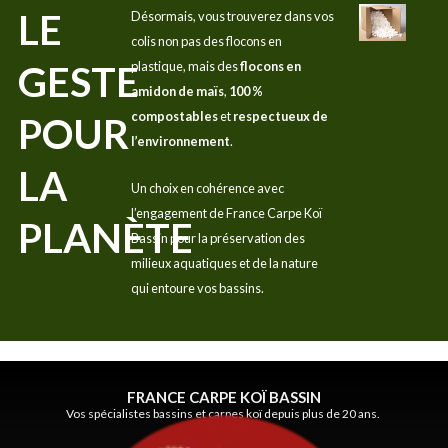
LE
Désormais, vous trouverez dans vos
colis non pas des flocons en
GESTE
plastique, mais des
flocons en
amidon de maïs
,
100 %
compostables
et
respectueux de
POUR
l’environnement
.
LA
Un choix en cohérence avec
l’engagement de France Carpe Koï
PLANÈTE
Bassin pour la préservation des
milieux aquatiques et de la nature
qui entoure vos bassins.
FRANCE CARPE KOÏ BASSIN
Vos spécialistes bassins et carpes koï depuis plus de 20 ans.