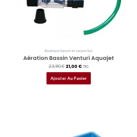
23,90 €.
21,00 €.
Boutique bassin et carpes koï
Aération Bassin Venturi Aquajet
23,90
€
21,00
€
TTC
Ajouter Au Panier
Plage
Ce
de
produit
prix :
a
32,00 €
plusieurs
à