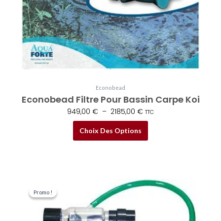
Econobead
Econobead Filtre Pour Bassin Carpe Koi
949,00
€
–
2185,00
€
TTC
Choix Des Options
Le
Le
prix
prix
Promo !
Promo !
initial
actuel
était :
est :