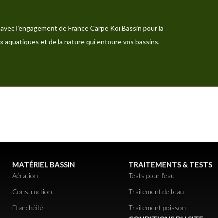
avec l’engagement de France Carpe Koï Bassin pour la
x aquatiques et de la nature qui entoure vos bassins.
MATÉRIEL BASSIN
TRAITEMENTS & TESTS
Aération
Tests pour l'eau
Construction
Traitement de l'eau
Etanchéité
Traitement poisson