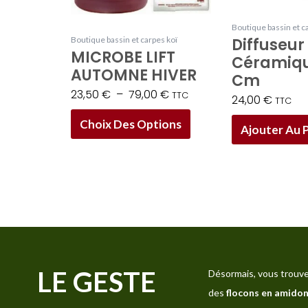
peuvent
être
Boutique bassin et c
choisies
Diffuseur
Boutique bassin et carpes koï
MICROBE LIFT
Céramiqu
sur
AUTOMNE HIVER
Cm
la
23,50
€
–
79,00
€
TTC
page
24,00
€
TTC
du
Choix Des Options
Ajouter Au 
produit
LE GESTE
Désormais, vous trouve
des
flocons en amidon