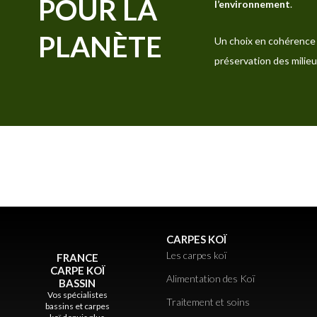
POUR LA
l’environnement
.
PLANÈTE
Un choix en cohérence 
préservation des milieu
CARPES KOÏ
Les carpes koï
FRANCE
CARPE KOÏ
Alimentation des Koï
BASSIN
Vos spécialistes
Traitement et soins
bassins et carpes