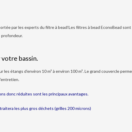
ortée par les experts du filtre à bead!Les filtres à bead EconoBead son
 profondeur.
otre bassin.
les étangs d’environ 10 m³ à environ 100 m³. Le grand couvercle permet a
’entretien.
ons donc réduites sont les principaux avantages.
raitera les plus gros déchets (grilles 200 microns)