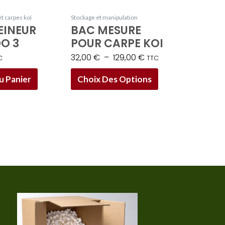
peuvent
être
t carpes koï
Stockage et manipulation
EINEUR
BAC MESURE
choisies
O 3
POUR CARPE KOI
sur
32,00
€
–
129,00
€
la
C
TTC
page
u Panier
Choix Des Options
du
produit