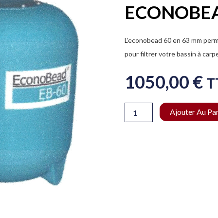
ECONOBEA
L’econobead 60 en 63 mm perme
pour filtrer votre bassin à carpe
1050,00
€
T
quantité
Ajouter Au Pa
de
ECONOBEAD
60
EN
63
MM