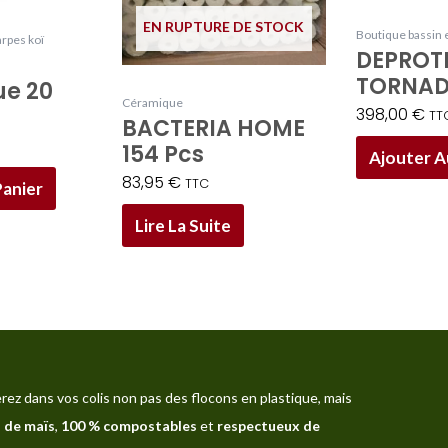
EN RUPTURE DE STOCK
Boutique bassin e
arpes koï
DEPROT
TORNAD
e 20
Céramique
398,00
€
TT
BACTERIA HOME
154 Pcs
Ajouter A
83,95
€
TTC
Panier
Lire La Suite
rez dans vos colis non pas des flocons en plastique, mais
 de maïs
,
100 % compostables
et
respectueux de