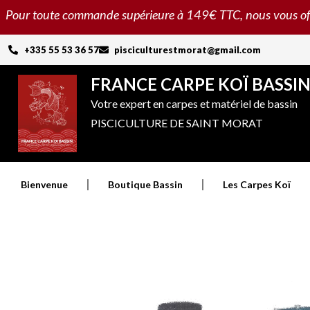
Aller
Pour toute commande supérieure à 149€ TTC, nous vous offron
au
contenu
+335 55 53 36 57
pisciculturestmorat@gmail.com
FRANCE CARPE KOÏ BASSI
Votre expert en carpes et matériel de bassin
PISCICULTURE DE SAINT MORAT
Bienvenue
Boutique Bassin
Les Carpes Koï