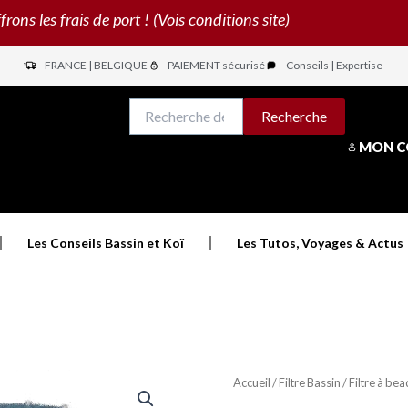
s les frais de port ! (Vois conditions site)
FRANCE | BELGIQUE
PAIEMENT sécurisé
Conseils | Expertise
N
Recherche
Recherche
pour :
MON 
Les Conseils Bassin et Koï
Les Tutos, Voyages & Actus
Accueil
/
Filtre Bassin
/
Filtre à bea