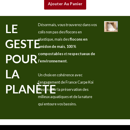
Ajouter Au Panier
LE
Désormais, vous trouverez dans vos
colis non pas des flocons en
GESTE
plastique, mais des
flocons en
amidon de maïs
,
100 %
compostables
et
respectueux de
POUR
l’environnement
.
LA
Un choix en cohérence avec
l’engagement de France Carpe Koï
PLANÈTE
Bassin pour la préservation des
milieux aquatiques et de la nature
qui entoure vos bassins.