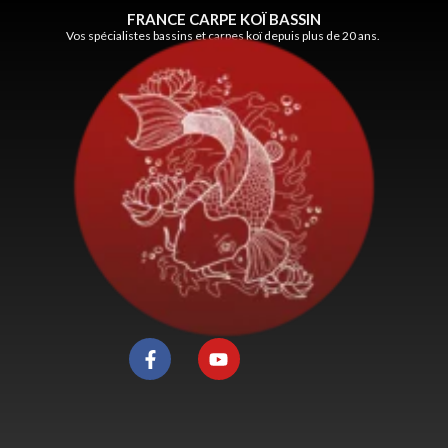
FRANCE CARPE KOÏ BASSIN
Vos spécialistes bassins et carpes koï depuis plus de 20 ans.
F
Y
a
o
c
u
e
t
b
u
o
b