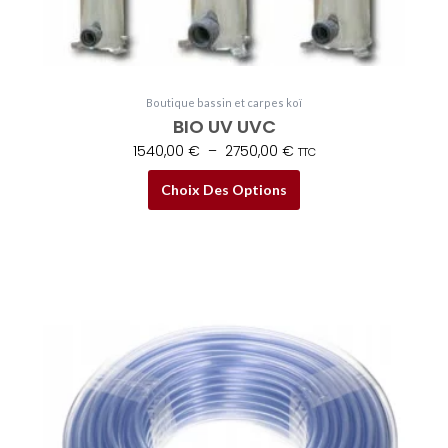
choisies
sur
la
page
Boutique bassin et carpes koï
du
BIO UV UVC
produit
1540,00
€
–
2750,00
€
TTC
Choix Des Options