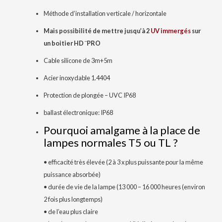
Méthode d’installation verticale / horizontale
Mais possibilité de mettre jusqu’à 2
UV immergés
sur
un boitier HD ¨PRO
Cable silicone de 3m+5m
Acier inoxydable 1.4404
Protection de plongée – UVC IP68
ballast électronique: IP68
Pourquoi amalgame à la place de
lampes normales T5 ou TL ?
• efficacité très élevée (2 à 3 x plus puissante pour la même
puissance absorbée)
• durée de vie de la lampe (13 000 – 16 000 heures (environ
2 fois plus longtemps)
• de l’eau plus claire