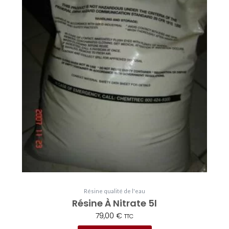
Résine qualité de l'eau
Résine À Nitrate 5l
79,00
€
TTC