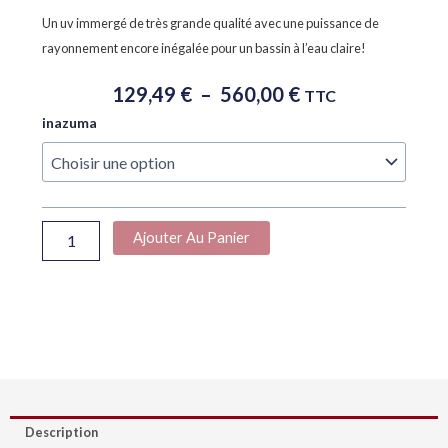
Un uv immergé de très grande qualité avec une puissance de
rayonnement encore inégalée pour un bassin à l’eau claire!
Plage
129,49
€
–
560,00
€
TTC
De
quantité
inazuma
Prix :
de
129,49 €
Inazuma
À
HD
Pro
560,00 €
UV
Ajouter Au Panier
bassin
Description