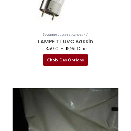
la
page
du
produit
Boutique bassin et carpes koï
LAMPE TL UVC Bassin
13,50
€
–
19,95
€
TTC
Choix Des Options