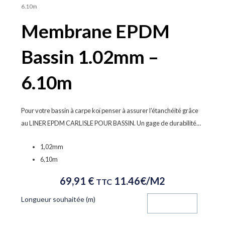
6.10m
Membrane EPDM
Bassin 1.02mm –
6.10m
Pour votre bassin à carpe koï penser à assurer l’étanchéité grâce
au LINER EPDM CARLISLE POUR BASSIN. Un gage de durabilité…
1,02mm
6,10m
69,91
€
11.46€/m2
TTC
quantité
Longueur souhaitée (m)
de
Membrane
EPDM