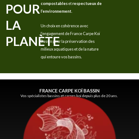
compostables
et
respectueux de
POUR
l’environnement
.
LA
Un choix en cohérence avec
l’engagement de France Carpe Koï
PLANÈTE
Bassin pour la préservation des
milieux aquatiques et de la nature
qui entoure vos bassins.
FRANCE CARPE KOÏ BASSIN
Vos spécialistes bassins et carpes koï depuis plus de 20 ans.