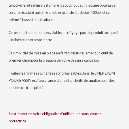
terpolymère) est un élastomère (caoutchouc synthétique obtenu par
polymérisation) qui offre une très grande élasticité (400%), et ce
même à basse température.
Ce produit totalement recyclable, ne dégage pas de produit toxique à
l’incinération et reste inerte .
Sa simplicité de mise en place en fait tout naturellement un outil de
premier choix pour la création de votre bassin à carpe koï.
Toutes les formes souhaitées sont réalisables. Ainsi le LINER EPDM
POUR BASSIN est l’assurance d’une étanchéité de qualité pour des
années de tranquillité.
Il est important voire obligatoire d’utiliser une sous-couche
protectrice.