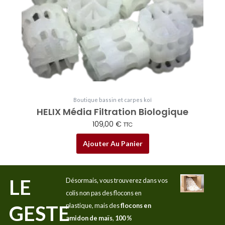
Boutique bassin et carpes koï
HELIX Média Filtration Biologique
109,00
€
TTC
Ajouter Au Panier
LE
Désormais, vous trouverez dans vos
colis non pas des flocons en
GESTE
plastique, mais des
flocons en
amidon de maïs
,
100 %