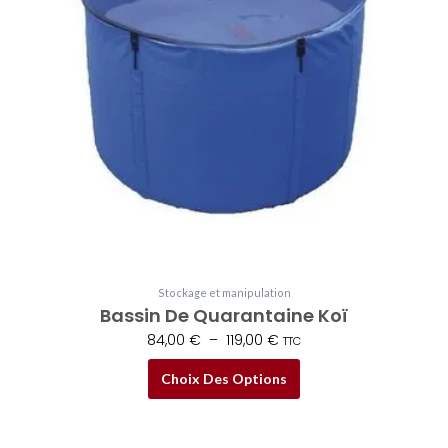
variations.
119,00 €
Les
options
peuvent
être
choisies
sur
la
page
du
produit
Stockage et manipulation
Bassin De Quarantaine Koï
84,00
€
–
119,00
€
TTC
Choix Des Options