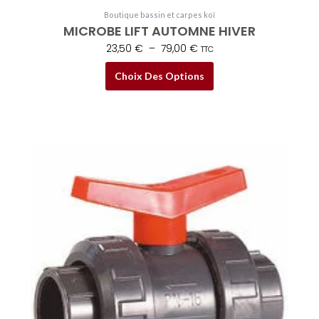
Boutique bassin et carpes koï
MICROBE LIFT AUTOMNE HIVER
23,50
€
–
79,00
€
TTC
Choix Des Options
Plage
Ce
de
produit
prix :
a
8,50 €
plusieurs
à
variations.
129,00 €
Les
options
peuvent
être
choisies