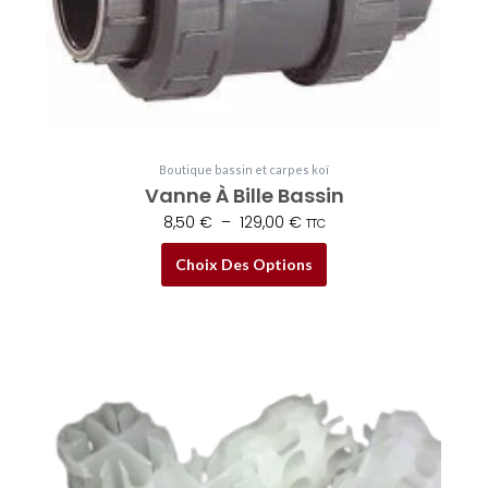
sur
la
page
du
produit
Boutique bassin et carpes koï
Vanne À Bille Bassin
8,50
€
–
129,00
€
TTC
Choix Des Options