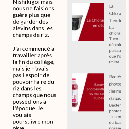
Nishikigoi mais
La
nous ne faisions
Chloramin
guère plus que
T en détail
de garder des
alevins dans les
La
chloramin
champs de riz.
T est un
désinfecta
J'ai commencé à
puissant
travailler après
que l’on
la fin du collège,
utilise
mais je n'avais
pas l'espoir de
Bactéries
pouvoir faire du
photosynth
riz dans les
: les mal c
champs que nous
du bassin.
possédions à
Bactéries
l'époque. Je
photosynth
voulais
: les mal 
poursuivre mon
du bassin,
rêve.
possèdent