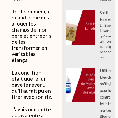
Tout commença
Saki Hikari 
quand je me mis
la référenc
à louer les
Utiliser Sak
champs de mon
Hikari plut
père et entrepris
qu’une
de les
alimentati
classique
transformer en
repose sur
véritables
un
étangs.
Utiliser le
La condition
bleu de
était que je lui
méthylène
paye le revenu
qu'il aurait pu en
pour lutter
tirer avec son riz.
contre
l’effet des
J'avais une dette
nitrites
équivalente à
Bleu de