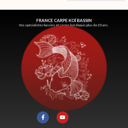
FRANCE CARPE KOÏ BASSIN
Vos spécialistes bassins et carpes koï depuis plus de 20 ans.
F
Y
a
o
c
u