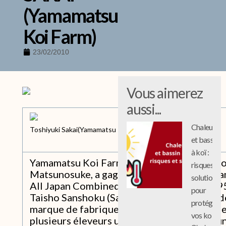
(Yamamatsu
Koi Farm)
23/02/2010
Vous aimerez
aussi...
Chaleur
Toshiyuki Sakai(Yamamatsu Koi Farm)
et bassin
à koï :
Yamamatsu Koi Farm plus connue sous le n
risques et
Matsunosuke, a gagné le titre de Grand ch
solutions
All Japan Combined Nishikigoi Show en 19
pour
Taisho Sanshoku (Sanke). La Sanke devint, dè
protéger
marque de fabrique de Matsunosuke. Actue
vos koi
plusieurs éleveurs utilisent des kois Mats