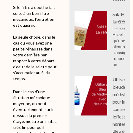
Si le filtre à douche fait
suite à un bon filtre
Saki Hikari 
mécanique, l’entretien
la référenc
est quasi nul.
Utiliser Sak
Hikari plut
La seule chose, dans le
qu’une
cas ou vous avez une
alimentati
petite réhausse dans
classique
votre dernière par
repose sur
rapport à votre départ
un
d’eau : de la saleté peut
s’accumuler au fil du
temps.
Utiliser le
bleu de
Dans le cas d’une
méthylène
filtration mécanique
pour lutter
moyenne, on peut
contre
éventuellement, sur le
dessus du premier
l’effet des
étage, mettre un matala
nitrites
très fin pour qu’il
Bleu de