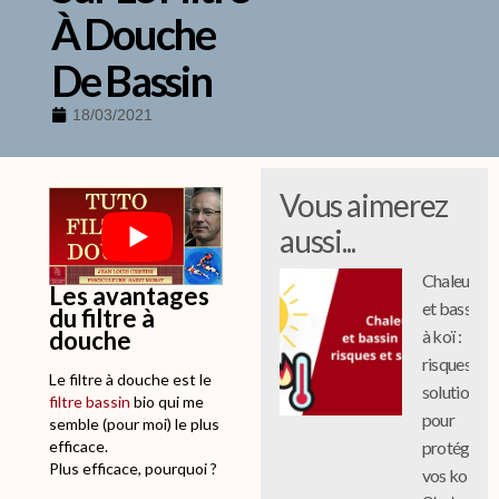
À Douche
De Bassin
18/03/2021
Vous aimerez
P
P
P
P
l
l
l
l
aussi...
a
a
a
a
g
g
g
g
Chaleur
e
e
e
e
Les avantages
et bassin
d
d
d
d
du filtre à
e
e
e
e
douche
à koï :
p
p
p
p
risques et
r
r
r
r
Le filtre à douche est le
solutions
i
i
i
i
filtre bassin
bio qui me
pour
x
x
x
x
semble (pour moi) le plus
protéger
efficace.
:
:
:
:
Plus efficace, pourquoi ?
vos koi
3
8
9
1