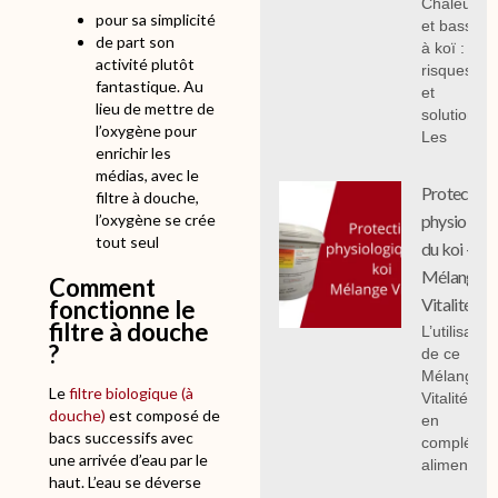
Chaleur
1
5
7
2
pour sa simplicité
et bassin
9
9
5
9
de part son
à koï :
,
,
,
5
activité plutôt
risques
0
0
0
,
fantastique. Au
et
0
0
0
0
lieu de mettre de
solutions;
0
l’oxygène pour
Les
€
€
€
enrichir les
à
à
à
€
médias, avec le
3
8
1
à
Protection
filtre à douche,
6
6
0
1
l’oxygène se crée
physiologi
8
9
7
3
tout seul
du koi -
,
,
5
6
Mélange
0
0
,
0
Comment
0
0
0
,
Vitalité
fonctionne le
0
0
filtre à douche
L’utilisation
€
€
0
?
de ce
€
Mélange
€
Le
filtre biologique (à
Vitalité 1 k
douche)
est composé de
en
bacs successifs avec
compléme
une arrivée d’eau par le
alimentair
haut. L’eau se déverse