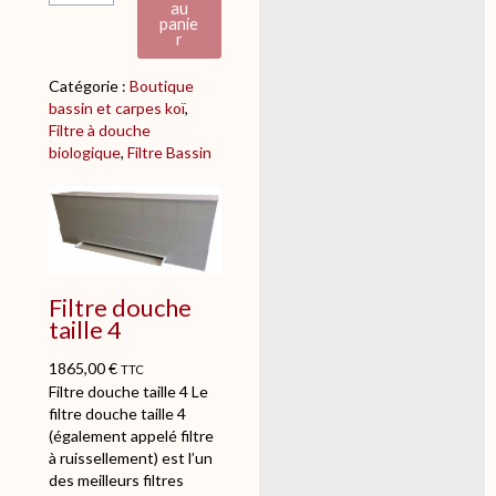
au
d
panie
e
r
F
i
Catégorie :
Boutique
l
bassin et carpes koï
, 
t
Filtre à douche
r
biologique
, 
Filtre Bassin
e
d
o
u
c
h
Filtre douche
e
taille 4
t
a
1865,00
€
i
TTC
Filtre douche taille 4 Le
l
filtre douche taille 4
l
(également appelé filtre
e
à ruissellement) est l’un
3
des meilleurs filtres