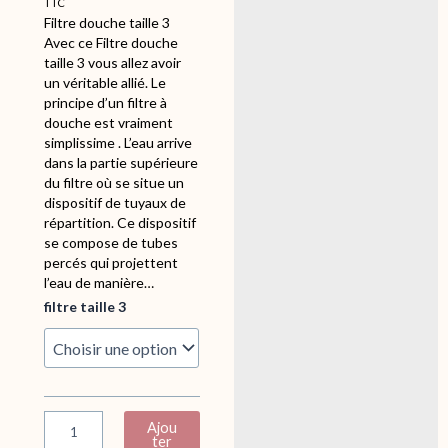
TTC
Filtre douche taille 3
Avec ce Filtre douche
taille 3 vous allez avoir
un véritable allié. Le
principe d’un filtre à
douche est vraiment
simplissime . L’eau arrive
dans la partie supérieure
du filtre où se situe un
dispositif de tuyaux de
répartition. Ce dispositif
se compose de tubes
percés qui projettent
l’eau de manière…
q
filtre taille 3
u
a
n
t
i
t
Ajou
é
ter