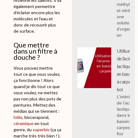
retienne les saletés. Il va
méthylène
également permettre
et nitrites :
d’éclater encore plus les
une
molécules et l’eau et
solution
donc de recouvrir plus
d’urgence
de surface.
en
Que mettre
dans un filtre à
Utilisation
douche ?
de l’acide
lactique
Vous pouvez mettre
en bassin
tout ce que vous voulez,
ça fonctionne ! Alors
à carpe
quand je dis tout ce que
koi
vous voulez, ne mettez
L’intérêt
pas non plus des pots de
de l’acide
pentures. Mettez des
lactique
médias qui se tiennent :
dans les
hélix
, biocerapond,
bassins à
céramique
en tout
carpes
genre, du
superbio
(ça ça
Koï
marche très très bien ! ).