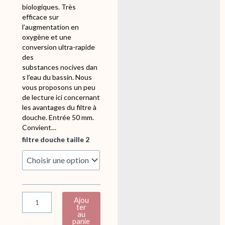
biologiques. Très
efficace sur
l’augmentation en
oxygène et une
conversion ultra-rapide
des
substances nocives dan
s l’eau du bassin. Nous
vous proposons un peu
de lecture ici concernant
les avantages du filtre à
douche. Entrée 50 mm.
Convient…
q
filtre douche taille 2
u
a
n
t
i
t
Ajou
é
ter
au
d
panie