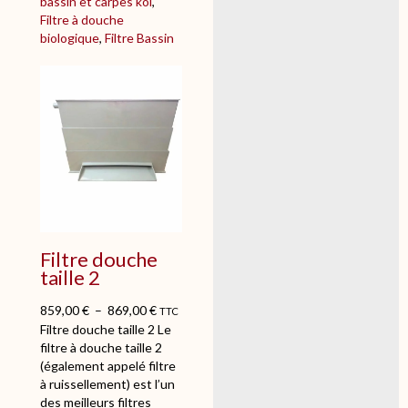
bassin et carpes koï
, 
t
Filtre à douche
r
biologique
, 
Filtre Bassin
e
d
o
u
c
h
e
t
a
i
l
l
Filtre douche
e
taille 2
1
859,00
€
–
869,00
€
TTC
Filtre douche taille 2 Le
filtre à douche taille 2
(également appelé filtre
à ruissellement) est l’un
des meilleurs filtres