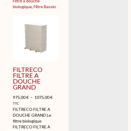
Filtre à douche
d
biologique
, 
Filtre Bassin
e
F
i
l
t
r
e
d
o
u
FILTRECO
c
FILTRE A
h
DOUCHE
e
GRAND
t
a
975,00
€
–
1075,00
€
i
TTC
l
FILTRECO FILTRE A
l
DOUCHE GRAND Le
e
filtre biologique
4
FILTRECO FILTRE A