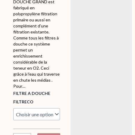
DOUCHE GRAND est
fabriqué en
polypropylène filtration
primaire ou aussi en
complément d’une
filtration existante.
Comme tous les filtres à
douche ce système
permet un
enrichissement
considérable de la
teneur en O2. Ceci
grâce à l’eau qui traverse
en chute les médias .
Pour…
q
FILTRE A DOUCHE
u
FILTRECO
a
n
t
i
t
é