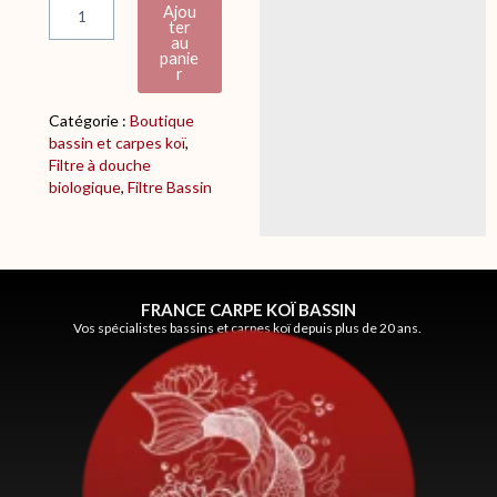
Ajou
d
ter
e
au
panie
F
r
I
L
Catégorie :
Boutique
T
bassin et carpes koï
, 
R
Filtre à douche
E
biologique
, 
Filtre Bassin
C
O
F
I
L
T
FRANCE CARPE KOÏ BASSIN
Vos spécialistes bassins et carpes koï depuis plus de 20 ans.
R
E
A
D
O
U
C
H