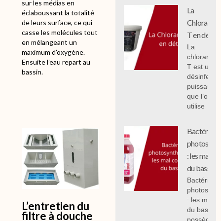
sur les médias en
La
éclaboussant la totalité
Chloramin
de leurs surface, ce qui
casse les molécules tout
T en détail
en mélangeant un
La
maximum d’oxygène.
chloramin
Ensuite l’eau repart au
T est un
bassin.
désinfecta
puissant
que l’on
utilise
Bactéries
photosynth
: les mal c
du bassin.
Bactéries
photosynth
: les mal 
L’entretien du
du bassin,
filtre à douche
possèdent