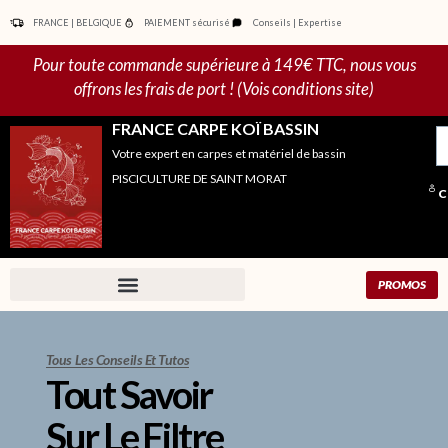
Aller
FRANCE | BELGIQUE
PAIEMENT sécurisé
Conseils | Expertise
au
contenu
Pour toute commande supérieure à 149€ TTC, nous vous
offrons les frais de port ! (Vois conditions site)
FRANCE CARPE KOÏ BASSIN
R
Votre expert en carpes et matériel de bassin
po
PISCICULTURE DE SAINT MORAT
C
PROMOS
Tous Les Conseils Et Tutos
Tout Savoir
Sur Le Filtre