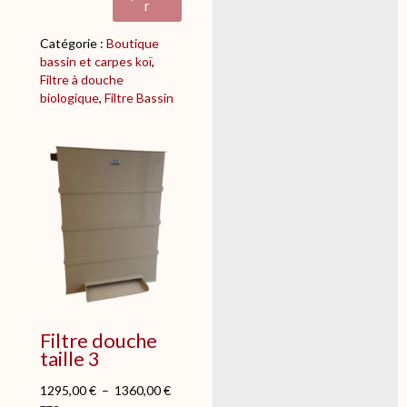
e
r
F
i
Catégorie :
Boutique
l
bassin et carpes koï
, 
t
Filtre à douche
r
biologique
, 
Filtre Bassin
e
d
o
u
c
h
e
t
a
i
l
l
e
Filtre douche
2
taille 3
1295,00
€
–
1360,00
€