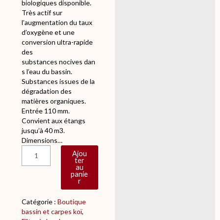
biologiques disponible.
Très actif sur
l’augmentation du taux
d’oxygène et une
conversion ultra-rapide
des
substances nocives dan
s l’eau du bassin.
Substances issues de la
dégradation des
matières organiques.
Entrée 110 mm.
Convient aux étangs
jusqu’à 40 m3.
Dimensions…
q
Ajou
u
ter
au
a
panie
n
r
t
i
Catégorie :
Boutique
t
bassin et carpes koï
, 
é