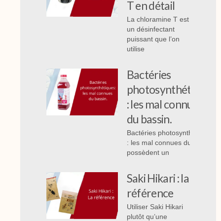
T en détail
La chloramine T est
un désinfectant
puissant que l’on
utilise
Bactéries
photosynthétiques
: les mal connues
du bassin.
Bactéries photosynthétiques
: les mal connues du bassin,
possèdent un
Saki Hikari : la
référence
Utiliser Saki Hikari
plutôt qu’une