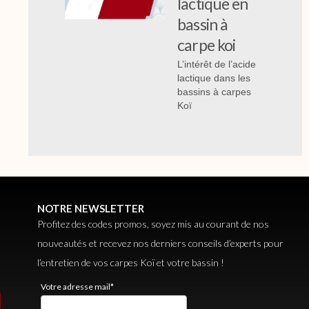
lactique en
bassin à
carpe koi
L’intérêt de l’acide
lactique dans les
bassins à carpes
Koï
NOTRE NEWSLETTER
Profitez des codes promos, soyez mis au courant de nos
nouveautés et recevez nos derniers conseils d’experts pour
l’entretien de vos carpes Koï et votre bassin !
Votre adresse mail*