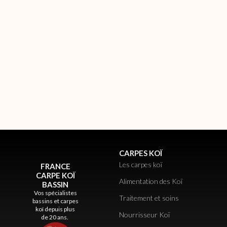
CARPES KOÏ
Les carpes koï
FRANCE
CARPE KOÏ
Alimentation des Koï
BASSIN
Vos spécialistes
Traitement et soins
bassins et carpes
koï depuis plus
Nourrisseur Koï
de 20 ans.