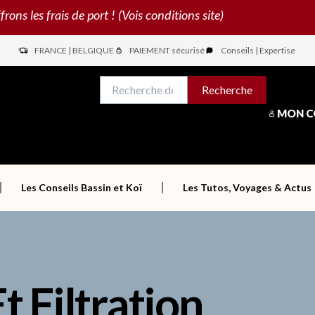
s les frais de port ! (Vois conditions site)
FRANCE | BELGIQUE
PAIEMENT sécurisé
Conseils | Expertise
N
Recherche
Recherche
pour :
MON 
Les Conseils Bassin et Koï
Les Tutos, Voyages & Actus
t Filtration