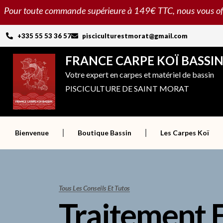
Aller
Pour toute commande supérieure à 149€ TTC, nous vous offron
au
contenu
+335 55 53 36 57
pisciculturestmorat@gmail.com
FRANCE CARPE KOÏ BASSI
Votre expert en carpes et matériel de bassin
PISCICULTURE DE SAINT MORAT
Bienvenue
Boutique Bassin
Les Carpes Koï
Tous Les Conseils Et Tutos
Traitement E