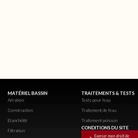
MATÉRIEL BASSIN
TRAITEMENTS & TESTS
Aération
Tests pour l'eau
Construction
Traitement de l'eau
Etanchéité
Traitement poisson
CONDITIONS DU SITE
Filtration
Exercer mon droit de