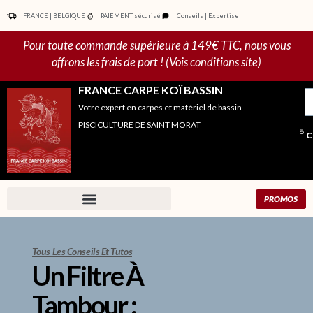
Aller
FRANCE | BELGIQUE
PAIEMENT sécurisé
Conseils | Expertise
au
contenu
Pour toute commande supérieure à 149€ TTC, nous vous
offrons les frais de port ! (Vois conditions site)
FRANCE CARPE KOÏ BASSIN
R
Votre expert en carpes et matériel de bassin
po
PISCICULTURE DE SAINT MORAT
C
PROMOS
Tous Les Conseils Et Tutos
Un Filtre À
Tambour :