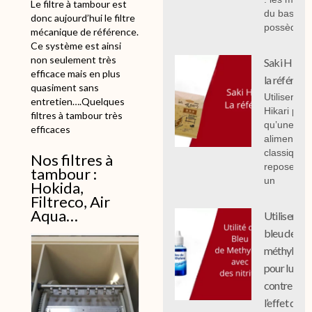
Le filtre à tambour est
du bassin,
donc aujourd’hui le filtre
possèdent
mécanique de référence.
Ce système est ainsi
non seulement très
Saki Hikari 
efficace mais en plus
la référenc
quasiment sans
Utiliser Sak
entretien….Quelques
Hikari plut
filtres à tambour très
qu’une
efficaces
alimentati
classique
Nos filtres à
repose sur
tambour :
un
Hokida,
Filtreco, Air
Aqua…
Utiliser le
bleu de
méthylène
pour lutter
contre
l’effet des