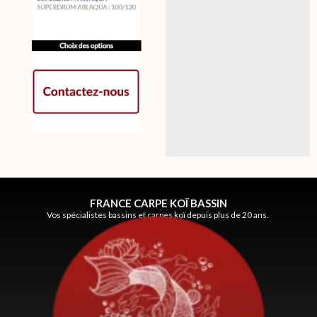
FRANCE CARPE KOÏ BASSIN
Vos spécialistes bassins et carpes koï depuis plus de 20 ans.