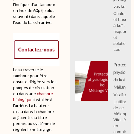
l’indique, d’un tambour
vos koi
en inox de 60µ (le plus
Chaleur
souvent) dans laquelle
et bassin
l’eau du bassin arrive.
à koï :
risques
et
solutions;
Les
Protection
L’eau traverse le
physiologi
tambour pour être
du koi -
ensuite dirigée vers les
Mélange
pompes de circulation
ou dans une
chambre
Vitalité
biologique
installée à
L’utilisation
l’arrière. La hauteur
de ce
d’eau dans la chambre
Mélange
adjacente au filtre
Vitalité 1 k
permet au système de
en
réguler le nettoyage.
compléme