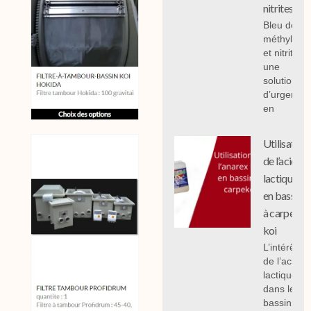
nitrites
Bleu de
méthylène
et nitrites :
une
solution
d’urgence
en
Utilisation
de l’acide
lactique
en bassin
à carpe
koi
L’intérêt
de l’acide
lactique
dans les
bassins à