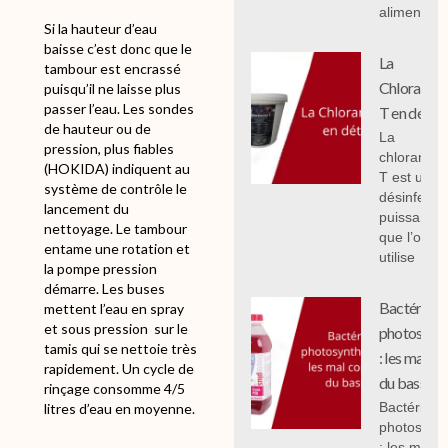
alimentair
Si la hauteur d’eau
baisse c’est donc que le
La
tambour est encrassé
Chloramin
puisqu’il ne laisse plus
passer l’eau. Les sondes
T en détail
de hauteur ou de
La
pression, plus fiables
chloramin
(HOKIDA) indiquent au
T est un
système de contrôle le
désinfecta
lancement du
puissant
nettoyage. Le tambour
que l’on
entame une rotation et
utilise
la pompe pression
démarre. Les buses
Bactéries
mettent l’eau en spray
et sous pression sur le
photosynth
tamis qui se nettoie très
: les mal c
rapidement. Un cycle de
du bassin.
rinçage consomme 4/5
Bactéries
litres d’eau en moyenne.
photosynth
: les mal 