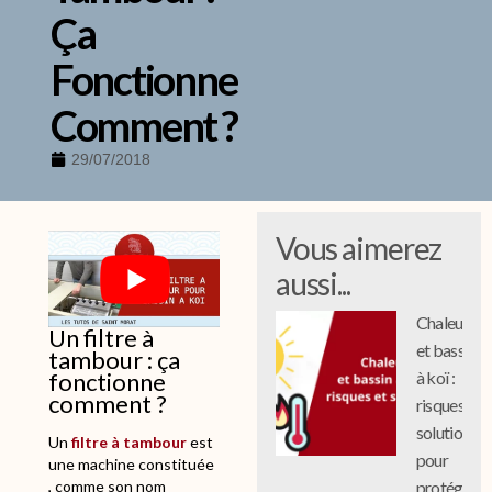
Ça
Fonctionne
Comment ?
29/07/2018
Vous aimerez
aussi...
Chaleur
Un filtre à
et bassin
tambour : ça
fonctionne
à koï :
comment ?
risques et
solutions
Un
filtre à tambour
est
pour
une machine constituée
protéger
, comme son nom