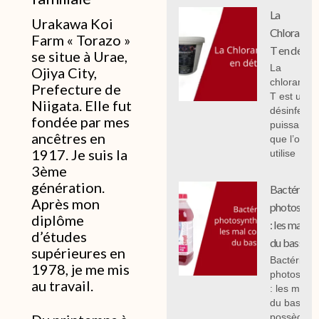
La
Urakawa Koi
Chloramin
Farm « Torazo »
T en détail
se situe à Urae,
La
Ojiya City,
chloramin
Prefecture de
T est un
Niigata. Elle fut
désinfecta
fondée par mes
puissant
ancêtres en
que l’on
1917. Je suis la
utilise
3ème
génération.
Bactéries
Après mon
photosynth
diplôme
: les mal c
d’études
du bassin.
supérieures en
Bactéries
1978, je me mis
photosynth
au travail.
: les mal 
du bassin,
possèdent