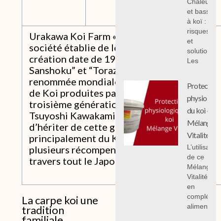
Chaleur
urakawa koi farm torazo
et bassin
à koï :
risques
Urakawa Koi Farm « Torazo » est une
et
société établie de longue date puisque sa
solutions;
création date de 1917. Les “Torazo
Les
Sanshoku” et “Torazo Kohaku” ont une
renommée mondiale et sont des lignées
Protection
de Koi produites par cette ferme. La
physiologi
troisième génération de cette famille,
du koi -
Tsuyoshi Kawakami, a eu la chance
Mélange
d’hériter de cette génétique et produit
Vitalité
principalement du Kohaku et a gagné
L’utilisation
plusieurs récompenses aux Koi Shows à
de ce
travers tout le Japon.
Mélange
Vitalité 1 k
en
compléme
La carpe koi une
alimentair
tradition
familiale