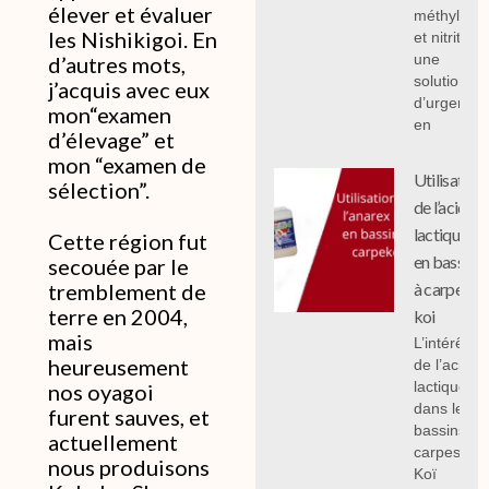
élever et évaluer
méthylène
les Nishikigoi. En
et nitrites :
une
d’autres mots,
solution
j’acquis avec eux
d’urgence
mon“examen
en
d’élevage” et
mon “examen de
Utilisation
sélection”.
de l’acide
lactique
Cette région fut
en bassin
secouée par le
à carpe
tremblement de
terre en 2004,
koi
mais
L’intérêt
heureusement
de l’acide
lactique
nos oyagoi
dans les
furent sauves, et
bassins à
actuellement
carpes
nous produisons
Koï