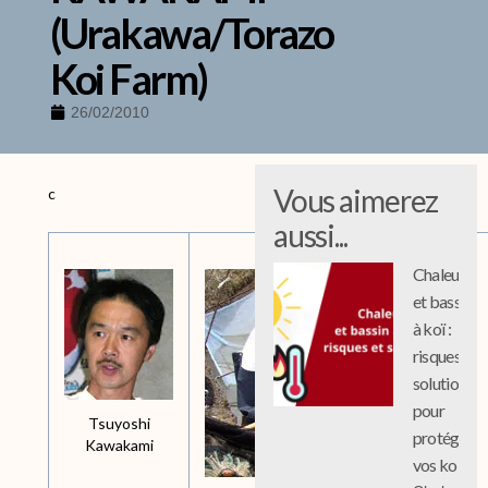
(Urakawa/Torazo
Koi Farm)
26/02/2010
Vous aimerez
c
aussi...
Chaleur
et bassin
à koï :
risques et
solutions
pour
Tsuyoshi
protéger
Kawakami
vos koi