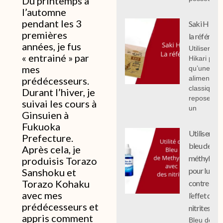
Du printemps à
l’automne
pendant les 3
Saki Hikari 
premières
la référenc
années, je fus
Utiliser Sak
« entrainé » par
Hikari plut
mes
qu’une
alimentati
prédécesseurs.
classique
Durant l’hiver, je
repose sur
suivai les cours à
un
Ginsuien à
Fukuoka
Utiliser le
Prefecture.
bleu de
Après cela, je
méthylène
produisis Torazo
pour lutter
Sanshoku et
Torazo Kohaku
contre
avec mes
l’effet des
prédécesseurs et
nitrites
appris comment
Bleu de