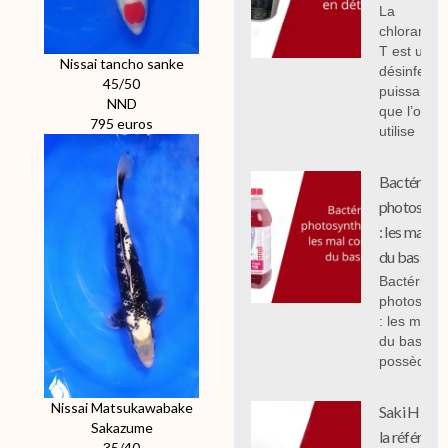
La
chloramin
T est un
Nissai tancho sanke
désinfecta
45/50
puissant
NND
que l’on
795 euros
utilise
Bactéries
photosynth
: les mal c
du bassin.
Bactéries
photosynth
: les mal 
du bassin,
possèdent
Nissai Matsukawabake
Saki Hikari 
Sakazume
la référenc
35/40