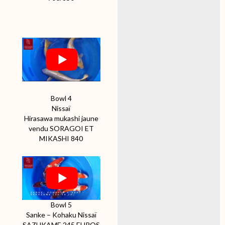
Bowl 4
Nissaï
Hirasawa mukashi jaune
vendu SORAGOI ET
MIKASHI 840
Bowl 5
Sanke – Kohaku Nissaï
SAZUKAME 245 EUROS