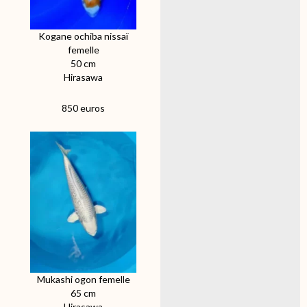
Kogane ochiba nissaï
femelle
50 cm
Hirasawa
850 euros
Mukashi ogon femelle
65 cm
Hirasawa