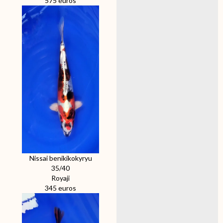
575 euros
Nissai benikikokyryu
35/40
Royaji
345 euros