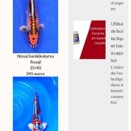
d’urgence
en
Utilisation
de l’acide
lactique
en bassin
à carpe
Nissai benikikokyryu
koi
Royaji
L’intérêt
35/40
de l’acide
345 euros
lactique
dans les
bassins à
carpes
Koï