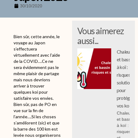
30/10/2020
Vous aimerez
Bien sûr, cette année, le
aussi...
voyage au Japon
s’effectuera
Chaleur
virtuellement avec l’aide
et bassin
de la COVID….Ce ne
à koï :
sera évidemment pas le
même plaisir de partage
risques et
mais nous devrions
solutions
arriver à trouver
pour
quelques koi pour
protéger
satisfaire vos envies.
Bien sûr, pas de PO en
vos koi
vue sur la fin de
Chaleur
l’année….Si les choses
et bassin
s’améliorent (sic) et que
à koï :
la barre des 100 km est
risques
levée nous organiserons
et