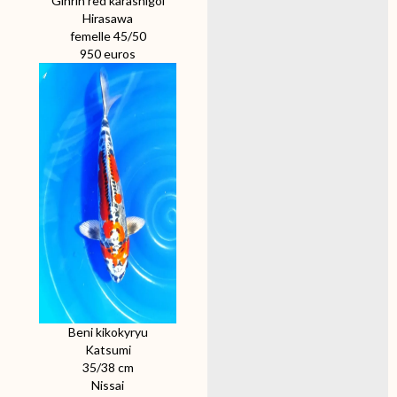
Ginrin red karashigoi
Hirasawa
femelle 45/50
950 euros
Beni kikokyryu
Katsumi
35/38 cm
Nissai