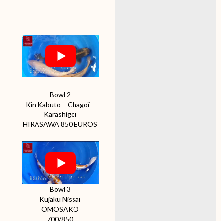
Bowl 2
Kin Kabuto – Chagoï –
Karashigoï
HIRASAWA 850 EUROS
Bowl 3
Kujaku Nissaï
OMOSAKO
700/850