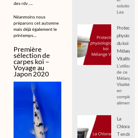
des rdv ….
solutions;
Les
Néanmoins nous
préparons cet automne
Protection
mais déjà également le
physiologi
printemps…
du koi -
Première
Mélange
sélection de
Vitalité
carpes koï –
Voyage au
L’utilisation
Japon 2020
de ce
Mélange
Vitalité 1 k
en
compléme
alimentair
La
Chloramin
T en détail