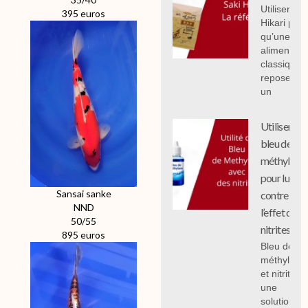
Utiliser Sak
395 euros
Hikari plut
qu’une
alimentati
classique
repose sur
un
Utiliser le
bleu de
méthylène
pour lutter
Sansai sanke
contre
NND
l’effet des
50/55
nitrites
895 euros
Bleu de
méthylène
et nitrites :
une
solution