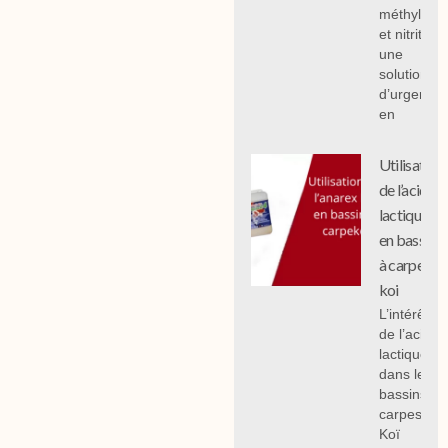
méthylène
et nitrites :
une
solution
d’urgence
en
Utilisation
de l’acide
lactique
en bassin
à carpe
koi
L’intérêt
de l’acide
lactique
dans les
bassins à
carpes
Koï