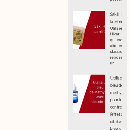
Saki Hikari 
la référenc
Utiliser Sak
Hikari plut
qu’une
alimentati
classique
repose sur
un
Utiliser le
bleu de
méthylène
pour lutter
contre
l’effet des
nitrites
Bleu de