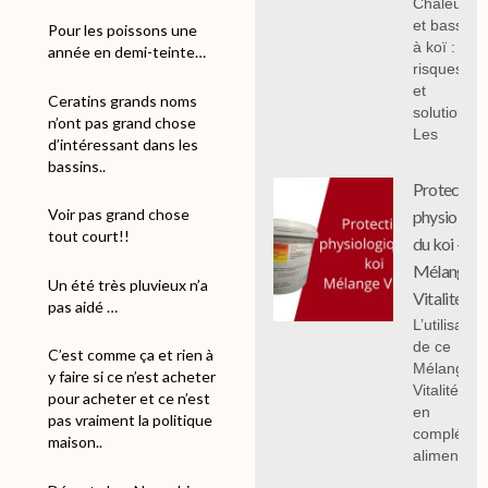
Chaleur
et bassin
Pour les poissons une
à koï :
année en demi-teinte…
risques
et
Ceratins grands noms
solutions;
n’ont pas grand chose
Les
d’intéressant dans les
bassins..
Protection
Voir pas grand chose
physiologi
tout court!!
du koi -
Mélange
Un été très pluvieux n’a
Vitalité
pas aidé …
L’utilisation
de ce
C’est comme ça et rien à
Mélange
y faire si ce n’est acheter
Vitalité 1 k
pour acheter et ce n’est
en
pas vraiment la politique
compléme
maison..
alimentair