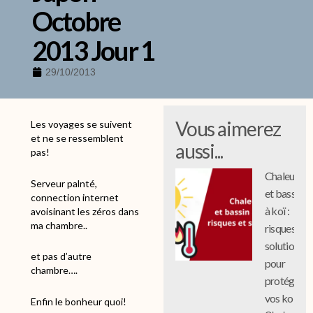
Octobre
2013 Jour 1
29/10/2013
Vous aimerez
Les voyages se suivent
et ne se ressemblent
aussi...
pas!
Chaleur
Serveur palnté,
et bassin
connection internet
à koï :
avoisinant les zéros dans
ma chambre..
risques et
solutions
et pas d’autre
pour
chambre….
protéger
vos koi
Enfin le bonheur quoi!