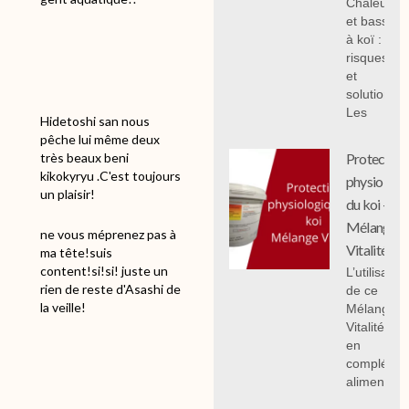
Chaleur
et bassin
à koï :
risques
et
solutions;
Les
Hidetoshi san nous
pêche lui même deux
très beaux beni
Protection
kikokyryu .C'est toujours
physiologi
un plaisir!
du koi -
Mélange
ne vous méprenez pas à
Vitalité
ma tête!suis
content!si!si! juste un
L’utilisation
rien de reste d'Asashi de
de ce
la veille!
Mélange
Vitalité 1 k
en
compléme
alimentair