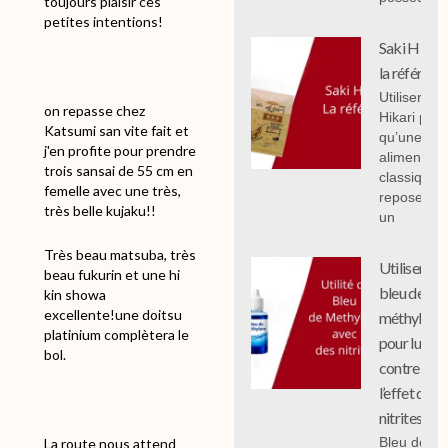
toujours plaisir ces
petites intentions!
Saki Hikari 
la référenc
Utiliser Sak
on repasse chez
Hikari plut
Katsumi san vite fait et
qu’une
j'en profite pour prendre
alimentati
trois sansai de 55 cm en
classique
femelle avec une très,
repose sur
très belle kujaku!!
un
Très beau matsuba, très
Utiliser le
beau fukurin et une hi
bleu de
kin showa
excellente!une doitsu
méthylène
platinium complètera le
pour lutter
bol.
contre
l’effet des
nitrites
Bleu de
La route nous attend