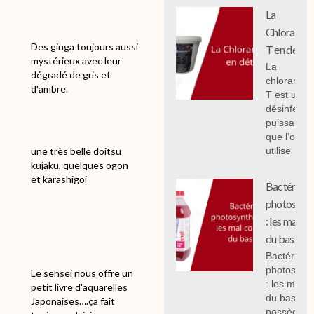
La
Chloramin
Des ginga toujours aussi
T en détail
mystérieux avec leur
La
dégradé de gris et
chloramin
d'ambre.
T est un
désinfecta
puissant
que l’on
utilise
une très belle doitsu
kujaku, quelques ogon
et karashigoi
Bactéries
photosynth
: les mal c
du bassin.
Bactéries
photosynth
Le sensei nous offre un
: les mal 
petit livre d'aquarelles
du bassin,
Japonaises….ça fait
possèdent