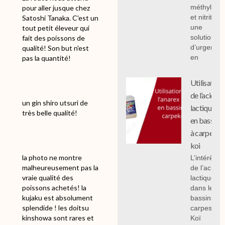
méthylène
pour aller jusque chez
et nitrites :
Satoshi Tanaka. C'est un
une
tout petit éleveur qui
solution
fait des poissons de
d’urgence
qualité! Son but n'est
en
pas la quantité!
Utilisation
de l’acide
un gin shiro utsuri de
lactique
très belle qualité!
en bassin
à carpe
koi
la photo ne montre
L’intérêt
malheureusement pas la
de l’acide
vraie qualité des
lactique
poissons achetés! la
dans les
kujaku est absolument
bassins à
splendide ! les doitsu
carpes
kinshowa sont rares et
Koï