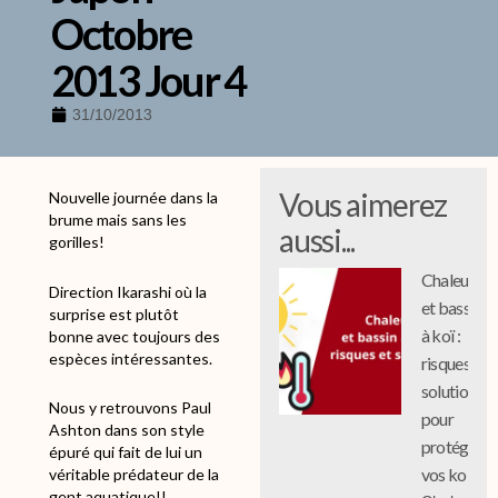
Octobre
2013 Jour 4
31/10/2013
Vous aimerez
Nouvelle journée dans la
brume mais sans les
aussi...
gorilles!
Chaleur
Direction Ikarashi où la
et bassin
surprise est plutôt
à koï :
bonne avec toujours des
espèces intéressantes.
risques et
solutions
Nous y retrouvons Paul
pour
Ashton dans son style
protéger
épuré qui fait de lui un
vos koi
véritable prédateur de la
gent aquatique!!