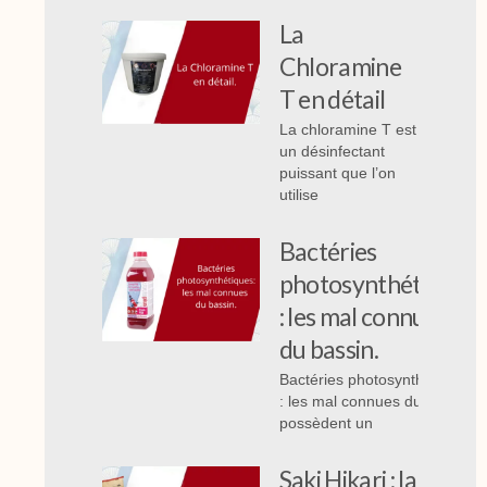
La
Chloramine
T en détail
La chloramine T est
un désinfectant
puissant que l’on
utilise
Bactéries
photosynthétiques
: les mal connues
du bassin.
Bactéries photosynthétiques
: les mal connues du bassin,
possèdent un
Saki Hikari : la