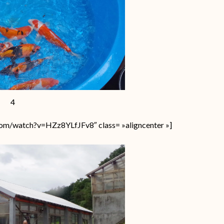
4
com/watch?v=HZz8YLfJFv8″ class= »aligncenter »]