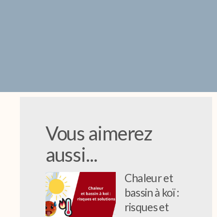
Vous aimerez
aussi...
Chaleur et
bassin à koï :
risques et