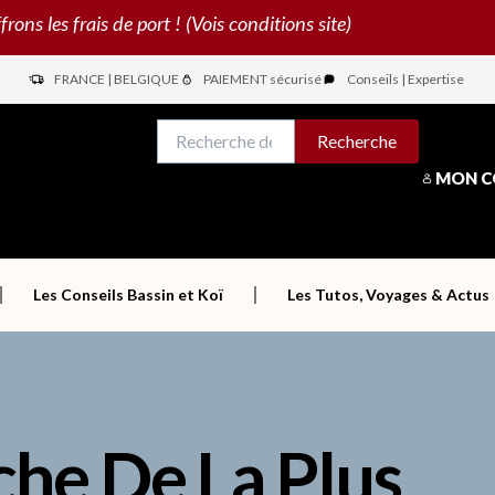
s les frais de port ! (Vois conditions site)
FRANCE | BELGIQUE
PAIEMENT sécurisé
Conseils | Expertise
N
Recherche
Recherche
pour :
MON 
Les Conseils Bassin et Koï
Les Tutos, Voyages & Actus
che De La Plus