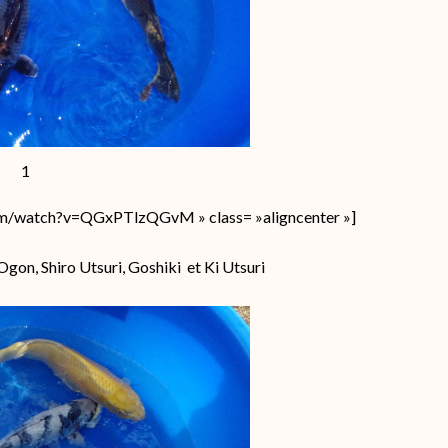
1
om/watch?v=QGxPTlzQGvM » class= »aligncenter »]
Ogon, Shiro Utsuri, Goshiki et Ki Utsuri