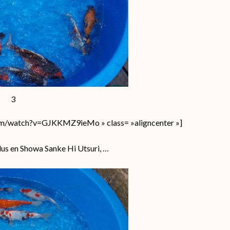
3
om/watch?v=GJKKMZ9ieMo » class= »aligncenter »]
lus en Showa Sanke Hi Utsuri, …