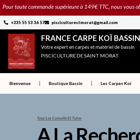
Aller
Pour toute commande supérieure à 149€ TTC, nous vous offron
au
contenu
+335 55 53 36 57
pisciculturestmorat@gmail.com
FRANCE CARPE KOÏ BASSI
Votre expert en carpes et matériel de bassin
PISCICULTURE DE SAINT MORAT
Bienvenue
Boutique Bassin
Les Carpes Koï
Tous Les Conseils Et Tutos
A La Recher