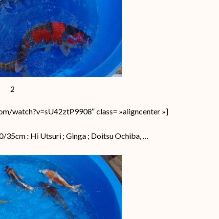
2
com/watch?v=sU42ztP9908″ class= »aligncenter »]
0/35cm : Hi Utsuri ; Ginga ; Doitsu Ochiba, …