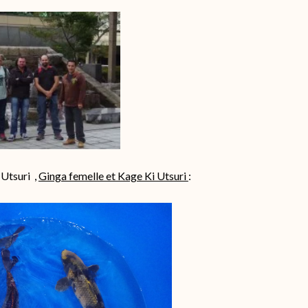
 Utsuri ,
Ginga femelle et Kage Ki Utsuri
: