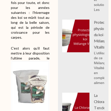
fois pour toute, et donc
solutions;
pour les années
Les
suivantes : l’hivernage
des koï se mûrit tout au
Protection
long de la belle saison,
qui est la période de
physiologi
croissance pour les
du koi -
carpes.
Mélange
Vitalité
C’est alors qu’il faut
L’utilisation
mettre à leur disposition
de ce
l’ultime parade, le
Mélange
Vitalité 1 k
en
compléme
alimentair
La
Chloramin
T en détail