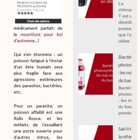
La
chloramin
T est un
désinfecta
médicament parfait: de
puissant
la
nourriture pour koi
que l’on
d’automne
…!
utilise
Qui s’en étonnera : un
Bactéries
poisson fatigué à l’instar
photosynth
d’un être humain sera
: les mal c
plus fragile face aux
agressions extérieures
du bassin.
des parasites, bactéries,
Bactéries
etc..
photosynth
: les mal 
Pour un parasite, un
du bassin,
poisson affaibli est une
possèdent
Rolls Royce, et les
méfaits de l’assaillant
Saki Hikari 
une porte ouverte pour
la référenc
d’autres intrus, les