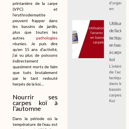
d’urgence
printanière de la carpe
en
(VPC) et
l’erythrodermatite
peuvent frapper dans
Utilisation
les bassins de jardin,
de l’acide
plus que toutes les
lactique
autres
pathologies
réunies. Je puis dire
en bassin
qu’en 15 ans d’activité,
à carpe
j’ai vu plus de poissons
koi
indirectement
L’intérêt
quasiment morts de faim
de l’acide
que tués brutalement
lactique
par le tant redouté
dans les
herpès de la koï…
bassins à
carpes
Nourrir ses
Koï
carpes koï à
l’automne
Dans la période où la
température de l’eau est