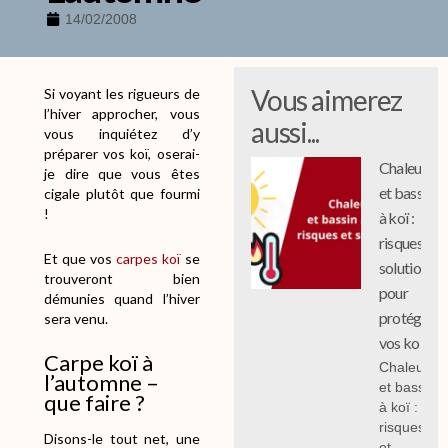
14/02/2008
Vous aimerez
Si voyant les rigueurs de
l’hiver approcher, vous
aussi...
vous inquiétez d’y
préparer vos koï, oserai-
Chaleur
je dire que vous êtes
et bassin
cigale plutôt que fourmi
!
à koï :
risques et
Et que vos
carpes koï
se
solutions
trouveront bien
pour
démunies quand l’hiver
protéger
sera venu.
vos koi
Carpe koï à
Chaleur
l’automne –
et bassin
que faire ?
à koï :
risques
Disons-le tout net, une
et