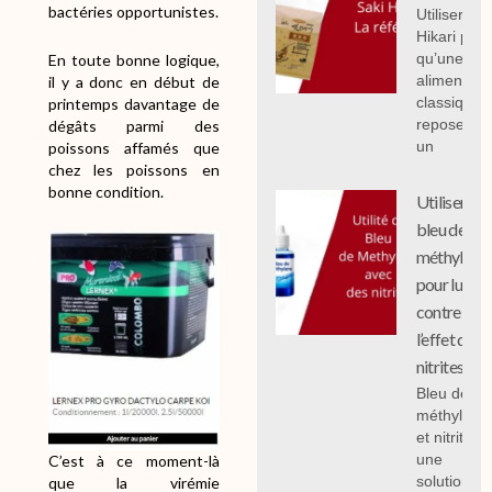
bactéries opportunistes.
Utiliser Sak
Hikari plut
qu’une
En toute bonne logique,
alimentati
il y a donc en début de
classique
printemps davantage de
repose sur
dégâts parmi des
un
poissons affamés que
chez les poissons en
bonne condition.
Utiliser le
bleu de
méthylène
pour lutter
contre
l’effet des
nitrites
Bleu de
méthylène
et nitrites :
une
C’est à ce moment-là
solution
que la virémie