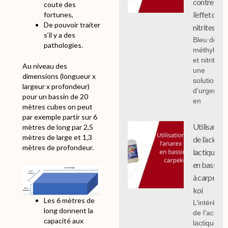
contre
coute des
l’effet des
fortunes,
De pouvoir traiter
nitrites
s’il y a des
Bleu de
pathologies.
méthylène
et nitrites :
Au niveau des
une
dimensions (longueur x
solution
largeur x profondeur)
d’urgence
pour un bassin de 20
en
mètres cubes on peut
par exemple partir sur 6
Utilisation
mètres de long par 2,5
mètres de large et 1,3
de l’acide
mètres de profondeur.
lactique
en bassin
à carpe
koi
Les 6 mètres de
L’intérêt
long donnent la
de l’acide
capacité aux
lactique