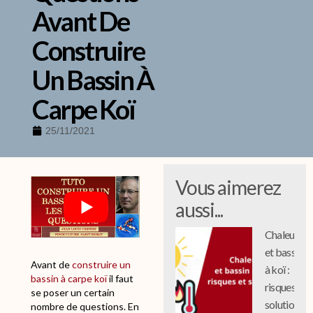
Avant De
Construire
Un Bassin À
Carpe Koï
25/11/2021
Vous aimerez
P
l
aussi...
a
g
Chaleur
e
et bassin
d
Avant de
construire un
e
à koï :
bassin à carpe koï
il faut
p
risques et
se poser un certain
r
solutions
nombre de questions. En
i