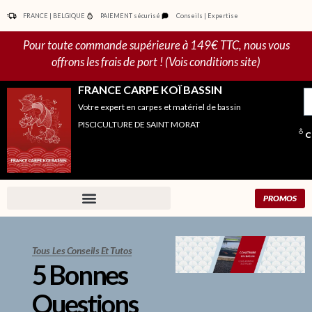
Aller
FRANCE | BELGIQUE
PAIEMENT sécurisé
Conseils | Expertise
au
contenu
Pour toute commande supérieure à 149€ TTC, nous vous
offrons les frais de port ! (Vois conditions site)
FRANCE CARPE KOÏ BASSIN
R
Votre expert en carpes et matériel de bassin
po
PISCICULTURE DE SAINT MORAT
C
PROMOS
Tous Les Conseils Et Tutos
5 Bonnes
Questions