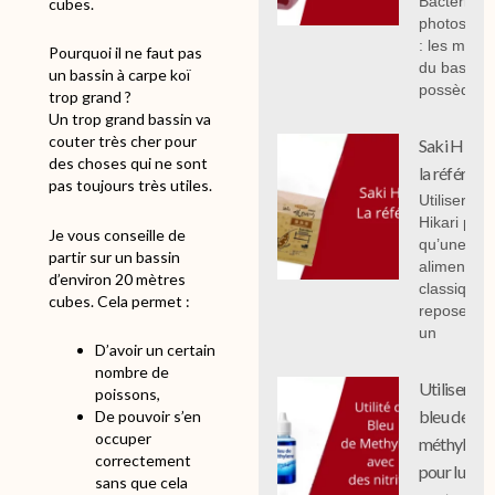
Bactéries
cubes.
photosynth
: les mal 
Pourquoi il ne faut pas
du bassin,
un bassin à carpe koï
possèdent
trop grand ?
Un trop grand bassin va
couter très cher pour
Saki Hikari 
des choses qui ne sont
la référenc
pas toujours très utiles.
Utiliser Sak
Hikari plut
Je vous conseille de
qu’une
partir sur un bassin
alimentati
d’environ 20 mètres
classique
cubes. Cela permet :
repose sur
un
D’avoir un certain
nombre de
Utiliser le
poissons,
bleu de
De pouvoir s’en
occuper
méthylène
correctement
pour lutter
sans que cela