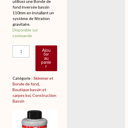
P
utilisez une Bonde de
notation
E
fond inversée bassin
client
B
110mm en installant un
A
système de filtration
S
gravitaire.
S
q
Disponible sur
I
u
commande
N
a
n
Ajou
t
ter
i
au
panie
t
r
é
d
Catégorie :
Skimmer et
e
Bonde de fond
, 
B
Boutique bassin et
o
carpes koï
, 
Construction
n
Bassin
d
e
d
e
f