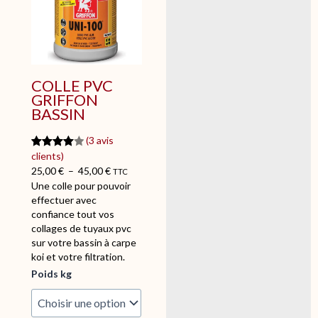
o
n
d
i
n
v
COLLE PVC
e
GRIFFON
r
BASSIN
s
é
(3 avis
e
Noté
3
4.00
clients)
b
25,00
€
–
45,00
€
sur 5
TTC
a
Une colle pour pouvoir
basé
s
effectuer avec
sur
s
confiance tout vos
notation
i
collages de tuyaux pvc
s client
n
sur votre bassin à carpe
1
koi et votre filtration.
1
q
Poids kg
0
u
m
a
m
n