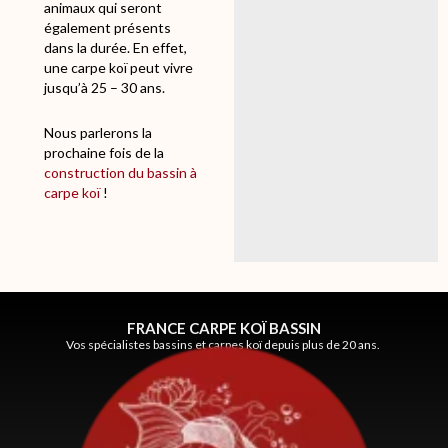
A
animaux qui seront
S
également présents
S
dans la durée. En effet,
I
une carpe koï peut vivre
N
jusqu’à 25 – 30 ans.
Nous parlerons la
prochaine fois de la
construction du bassin à
carpe koï
!
FRANCE CARPE KOÏ BASSIN
Vos spécialistes bassins et carpes koï depuis plus de 20 ans.