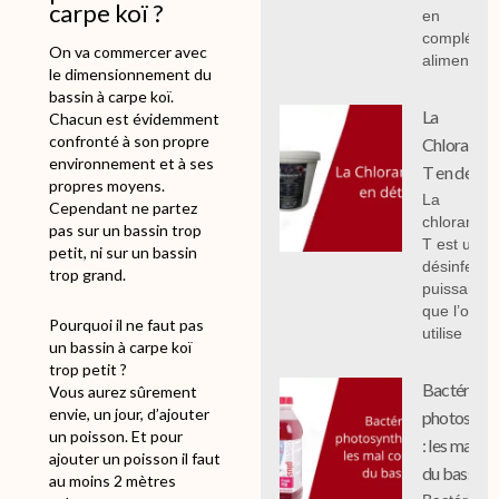
carpe koï ?
en
compléme
On va commercer avec
alimentair
le dimensionnement du
bassin à carpe koï.
La
Chacun est évidemment
confronté à son propre
Chloramin
environnement et à ses
T en détail
propres moyens.
La
Cependant ne partez
chloramin
pas sur un bassin trop
T est un
petit, ni sur un bassin
désinfecta
trop grand.
puissant
que l’on
Pourquoi il ne faut pas
utilise
un bassin à carpe koï
trop petit ?
Bactéries
Vous aurez sûrement
envie, un jour, d’ajouter
photosynth
un poisson. Et pour
: les mal c
ajouter un poisson il faut
du bassin.
au moins 2 mètres