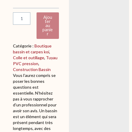
g
t
r
i
a
t
Ajou
v
é
ter
au
i
d
panie
t
e
r
a
C
i
O
Catégorie :
Boutique
r
L
bassin et carpes koï
, 
e
L
Colle et outillage
, 
Tuyau
E
PVC pression
, 
P
Construction Bassin
V
Vous l’aurez compris se
C
poser les bonnes
G
questions est
R
essentielle. N’hésitez
I
pas à vous rapprocher
F
d’un professionnel pour
F
avoir son avis. Un bassin
O
est un élément qui sera
N
présent pendant très
B
longtemps, avec des