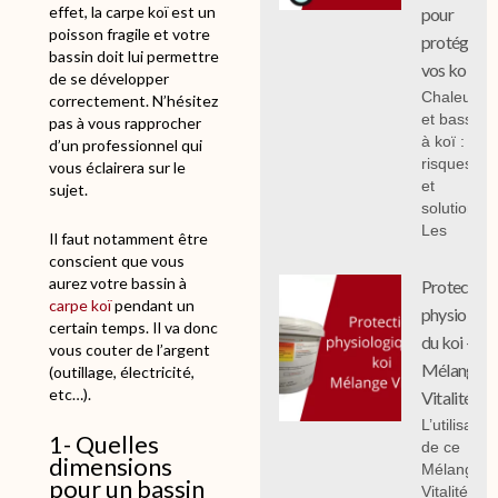
effet, la carpe koï est un
pour
x
poisson fragile et votre
protéger
bassin doit lui permettre
:
vos koi
de se développer
2
Chaleur
correctement. N’hésitez
5
et bassin
pas à vous rapprocher
,
à koï :
d’un professionnel qui
0
risques
vous éclairera sur le
0
et
sujet.
solutions;
€
Les
à
Il faut notamment être
4
conscient que vous
5
aurez votre bassin à
Protection
,
carpe koï
pendant un
physiologi
0
certain temps. Il va donc
du koi -
0
vous couter de l’argent
Mélange
(outillage, électricité,
€
etc…).
Vitalité
L’utilisation
1- Quelles
de ce
dimensions
Mélange
pour un bassin
Vitalité 1 k