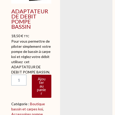
ADAPTATEUR
DE DEBIT
POMPE
BASSIN
18,50
€
TTC
Pour vous permettre de
piloter simplement votre
pompe de bassin à carpe
koi et réglez votre débit
utilisez cet
ADAPTATEUR DE
DEBIT POMPE BASSIN.
q
Ajou
u
ter
au
a
panie
n
r
t
i
Catégorie :
Boutique
t
bassin et carpes koï
, 
é
Accessoires pompe
, 