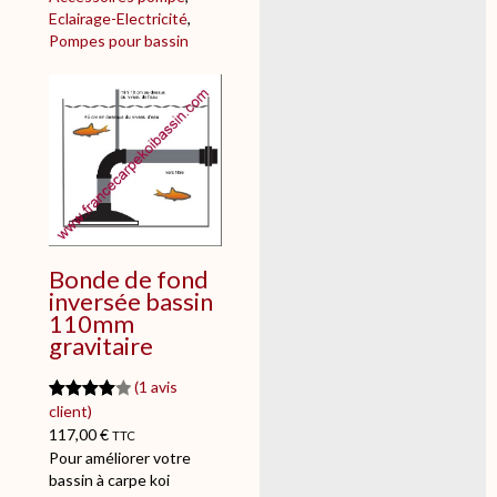
d
Eclairage-Electricité
, 
e
Pompes pour bassin
A
D
A
P
T
A
T
E
U
R
Bonde de fond
D
inversée bassin
E
110mm
D
gravitaire
E
B
(1 avis
I
T
Noté
1
4.00
client)
P
117,00
€
sur 5
TTC
O
Pour améliorer votre
basé
M
bassin à carpe koi
sur